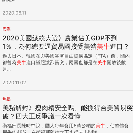
2020.06.11
國際
2020美國總統大選》農業佔美GDP不到
1％，為何總要逼貿易國接受美豬
美牛
進口？
過去日本、韓國在與美國簽署自由貿易協定（FTA）前，國內
都曾為
美牛
進口議題激烈衝突，兩國也都是在
美牛
開放後數
月...
2020.11.02
焦點
美豬解封》瘦肉精安全嗎、能換得台美貿易突
破？四大正反爭議一次看懂
衛福部長陳時中說，國人每年食用6萬公噸的
美牛
，佔整體食
用牛肉48%，在衛福部監控之下也從未出問題。...