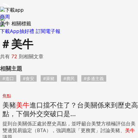
商周
美牛 相關標籤
下載App抽好禮
訂閱電子報
＃
美牛
共有
72
則相關文章
相關主題
#進口
#食安
#萊豬
#農民
#多邊主義
焦點
美豬
美牛
進口擋不住了？台美關係來到歷史高
點，下個外交突破口是...
提到台美關係正處於歷史高點，並呼籲台美雙方積極評估台美
雙邊貿易協定（BTA），強調應該「更務實」討論美豬、
美牛
議題...