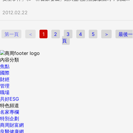
能看到含瘦肉精的美國牛肉進口與否、還有抽驗超市蔬菜的新
聞...可是，這些嚴肅的民生議題，似乎還是有很多人搞不清楚
2012.02.22
狀況。 原來，農委會核准噴灑的農藥，竟然會在蔬菜中殘留劇
毒；甚至有人問我：「美國牛肉不是早就進口了嗎？這些人是
在吵什麼？」 一時之間我瞠目結舌，多數人對M女星事件演變
第一頁
＜
1
2
3
4
5
＞
最後一
過程如數家珍，但面對農藥殘留、瘦肉精卻好像一副事不關己
頁
的態度。 含瘦肉精的牛肉，吃多了會引起心悸、心律不整、血
壓升高；吃了含劇毒的蔬菜，則會對我們的肝、腎造成不可逆
的傷害。尤其現在食品加工技術發達，便利的冷凍食品隨手可
內容分類
得，讓人們比過去吃進更多人工的化學添加物。 飲食會出現問
焦點
題，跟壟斷市場價格、不在乎農民的生計有很大的關係。這因
國際
此導致了化肥、賀爾蒙、瘦肉精、基因改造、農藥的長期濫
財經
用。環境污染了、大自然也被破壞了，上班族辛苦打拼了老半
管理
天，卻要賠上自己的健康。 世界衛生組織曾警告，「疾病始於
職場
無知！」（Diseases come from ignorance!）只吃好東西還
共好ESG
不夠，更重要是追溯食物的源頭；起頭對了，後面的麻煩就減
特色頻道
少很多。 好食材是美味源頭 而且，讓人吃得健康的好食材，
名家專欄
絕對不是一昧「菜味」；剛好相反，過去我採訪過的很多廚師
特別企劃
都跟我說過，要做一道好菜，食材最重要，必須花70％的精力
商周財富網
在尋找好食材，好手藝只佔30％。 前陣子上中廣《范可欽的
良醫健康網