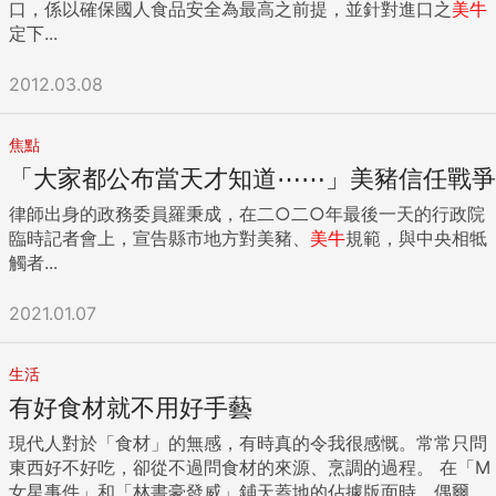
口，係以確保國人食品安全為最高之前提，並針對進口之
美牛
定下...
2012.03.08
焦點
「大家都公布當天才知道⋯⋯」美豬信任戰爭
律師出身的政務委員羅秉成，在二○二○年最後一天的行政院
臨時記者會上，宣告縣市地方對美豬、
美牛
規範，與中央相牴
觸者...
2021.01.07
生活
有好食材就不用好手藝
現代人對於「食材」的無感，有時真的令我很感慨。常常只問
東西好不好吃，卻從不過問食材的來源、烹調的過程。 在「M
女星事件」和「林書豪發威」鋪天蓋地的佔據版面時，偶爾還