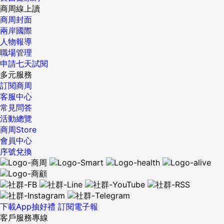
異想世界》，他跟我分享一個香港食材商開餐廳的故事，「那
商周線上讀
個餐廳沒有名號，沒僱用廚師，清一色只用菲庸，生意卻異常
商周封面
的好，若沒有熟人帶路，還有錢吃不到。」 食材商手上擁有最
兩岸國際
頂級的食材，就不需勞駕廚師，好比上等的火腿刮下一整片，
人物報導
灑些頂級橄欖油就好吃的不得了；弄得到坐飛機來的新鮮鵝
職場管理
肝，只要兩面稍微煎一下，就美味的讓人飛上天。 只是，到底
申請七天試閱
該如何挑選好食材？「用心找」是首要。很多人常常抱怨，工
多元服務
作好忙，忙到沒有時間好好的吃一頓飯，更遑論找好食材。但
訂閱商周
很殘酷的是，很多忙碌不堪的人弄到最後生病了，當躺在病床
客服中心
時，卻發現時間變的好多，多到不知道要做什麼，被迫只能接
常見問答
受病魔的折磨。 好食材是健康源頭 大家有沒有注意到，不少
活動總覽
步入中年的朋友很多人都提早罹患癌症。過去在報社工作，我
商周Store
常忙到天昏地暗，三餐豐盛但餐餐不正常，加上暴飲暴食，體
會員中心
重直線上升，膽固醇也飆得超高，四肢常常痠痛，感覺天天都
序號兌換
很疲倦，好像永遠睡不飽。 後來我才發現，原來是食物上出了
問題。我上過幾次談話性節目，都很幸運巧遇毒物專家林杰樑
醫師，他說，很多研究報告都指出，多吃深色蔬菜可以促進排
毒，加上蔬菜含有許多抗氧化的植物皂化素、天然酵素、纖維
等，是肉類所缺乏的，降低動物性蛋白的攝取，多食用新鮮的
下載App抽好禮
訂閱電子報
蔬果和穀類全食物才是健康之道。 採訪美食報導15年，這幾年
客戶服務專線