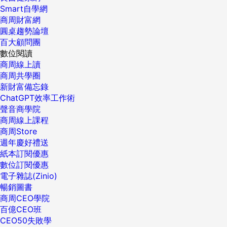
Smart自學網
商周財富網
圓桌趨勢論壇
百大顧問團
數位閱讀
商周線上讀
商周共學圈
新財富備忘錄
ChatGPT效率工作術
聲音商學院
商周線上課程
商周Store
週年慶好禮送
紙本訂閱優惠
數位訂閱優惠
電子雜誌(Zinio)
暢銷圖書
商周CEO學院
百億CEO班
CEO50失敗學