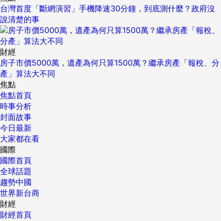
台灣首度「斷網演習」手機降速30分鐘，到底測什麼？政府沒
說清楚的事
財經
房子市價5000萬，遺產為何只算1500萬？繼承房產「報稅、分
產」算法大不同
焦點
焦點首頁
時事分析
封面故事
今日最新
大家都在看
國際
國際首頁
全球話題
趨勢中國
世界新台商
財經
財經首頁