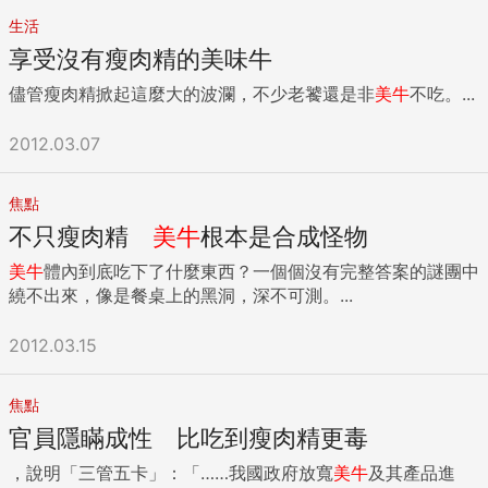
生活
享受沒有瘦肉精的美味牛
儘管瘦肉精掀起這麼大的波瀾，不少老饕還是非
美牛
不吃。...
2012.03.07
焦點
不只瘦肉精
美牛
根本是合成怪物
美牛
體內到底吃下了什麼東西？一個個沒有完整答案的謎團中
繞不出來，像是餐桌上的黑洞，深不可測。...
2012.03.15
焦點
官員隱瞞成性 比吃到瘦肉精更毒
，說明「三管五卡」：「……我國政府放寬
美牛
及其產品進