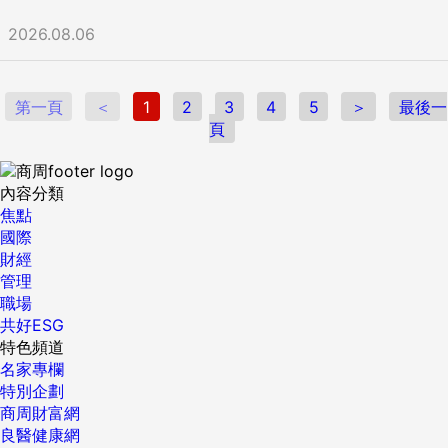
2026.08.06
第一頁
＜
1
2
3
4
5
＞
最後一
頁
內容分類
焦點
國際
財經
管理
職場
共好ESG
特色頻道
名家專欄
特別企劃
商周財富網
良醫健康網