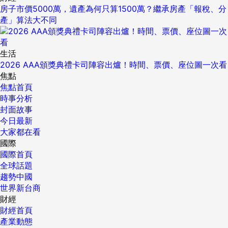
房子市價5000萬，遺產為何只算1500萬？繼承房產「報稅、分
產」算法大不同
生活
2026 AAA頒獎典禮卡司陣容出爐！時間、票價、座位圖一次看
焦點
焦點首頁
時事分析
封面故事
今日最新
大家都在看
國際
國際首頁
全球話題
趨勢中國
世界新台商
財經
財經首頁
產業動態