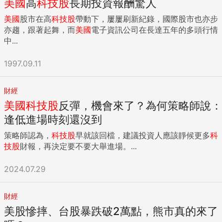
美國
高
科技股
長期投資報酬驚人
美國
股市在高
科技股
帶動下，屢屢刷新紀錄，國際股市也亦步
亦趨，跟著起舞，而
美國
電子資訊公司在長達五年的多頭行情
中...
1997.09.11
財經
美國
科技股
反彈，機會來了？為何策略師說：
逢低進場時刻還沒到
策略師認為，
科技股
早就該回檔，建議投資人應該靜候更多
科
技股
財報，再決定要不要大舉進場。...
2024.07.29
財經
美股慘摔、台股暴跌破2萬點，熊市真的來了