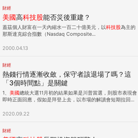
財經
美國
高
科技股
能否災後重建？
蓋茲個人財富在一天內縮水一百二十億美元，以
科技股
為主的
那斯達克綜合指數（Nasdaq Composite...
2000.04.13
財經
熱錢行情逐漸收斂，保守者該退場了嗎？這
「3個時間點」是關鍵
1、
美國
總統大選11月初的結果如果是川普當選，則股市表現會
即時正面回應，假如是拜登上去，以市場的解讀會短期拉回...
2020.09.22
財經