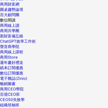
商周財富網
圓桌趨勢論壇
百大顧問團
數位閱讀
商周線上讀
商周共學圈
新財富備忘錄
ChatGPT效率工作術
聲音商學院
商周線上課程
商周Store
週年慶好禮送
紙本訂閱優惠
數位訂閱優惠
電子雜誌(Zinio)
暢銷圖書
商周CEO學院
百億CEO班
CEO50失敗學
組織領袖班