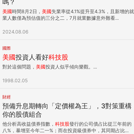
嗎？
美國
時間8月2日，
美國
失業率從4.1%提升至4.3%，且新增的就
業人數僅為預估值的三分之二，7月就業數據意外難看...
2024.08.06
國際
美國
投資人看好
科技股
對於這個問題，
美國
投資人似乎傾向樂觀。...
1998.02.05
財經
預備升息期轉向「定價權為王」，3對策重構
你的股債組合
他分析高收益債券指數，
科技股
發行的公司債占比從三年前的
八%，暴增至今年二一%；而在投資級債券中，其同期占比...