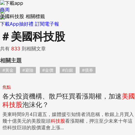
商周
美國科技股 相關標籤
下載App抽好禮
訂閱電子報
＃
美國科技股
共有
833
則相關文章
相關主題
#黃金
#避險
#金價
#白銀
#債券
焦點
各大投資機構、散戶狂買看漲期權，加速
美國
科技股
泡沫化？
美東時間9月4日週五，媒體援引知情者消息稱，軟銀上月買入
幾十億美元的美股龍頭
科技股
看漲期權，押注至少未來十年這
些科技巨頭的股價還會上漲...