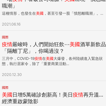
職潮」
這種情形，也發生在
美國
，甚至引發一股「憤怒離職潮」。...
2021.06.16
國際
疫情
嚴峻時，人們開始狂飲⋯
美國
酒單新飲品
「隔離丁尼」，你喝過沒？
三月中，COVID-19
疫情
在
美國
大爆發，各州陸續進入緊急狀
態，執行居家令，除了「重要商業活動...
2020.12.30
國際
美國
日增5萬確診創新高！美日
疫情
再升溫...
經濟重啟蒙陰影