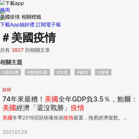
商周
美國疫情 相關標籤
下載App抽好禮
訂閱電子報
＃
美國疫情
共有
3827
則相關文章
相關主題
#洛杉磯
#變種病毒
#世衛
#解封
#接種
財經
74年來最糟！
美國
全年GDP負3.5％，鮑爾：
美國
經濟「還沒戰勝」
疫情
美國
冬季2019冠狀病毒疾病
疫情
嚴重，拖累經濟復甦。...
2021.01.29