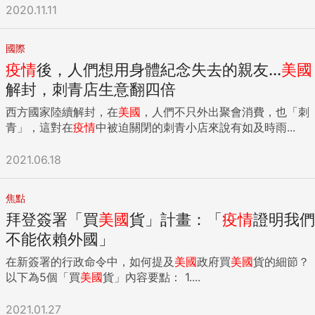
2020.11.11
國際
疫情
後，人們想用身體紀念失去的親友...
美國
解封，刺青店生意翻四倍
西方國家陸續解封，在
美國
，人們不只外出聚會消費，也「刺
青」，這對在
疫情
中被迫關閉的刺青小店來說有如及時雨...
2021.06.18
焦點
拜登簽署「買
美國
貨」計畫：「
疫情
證明我們
不能依賴外國」
在新簽署的行政命令中，如何提及
美國
政府買
美國
貨的細節？
以下為5個「買
美國
貨」內容要點： 1....
2021.01.27