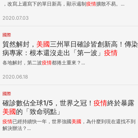
，改寫上週寫下的單日新高，顯示遏制
疫情
擴散不易。...
2020.07.03
國際
貿然解封，
美國
三州單日確診皆創新高！傳染
病專家：根本還沒走出「第一波」
疫情
各地解封，第二波
疫情
都捲土重來？...
2020.06.18
國際
確診數佔全球1/5，世界之冠！
疫情
終於暴露
美國
的「致命弱點」
疫情
已經持續快一年，世界強國
美國
，為什麼到現在還找不到
解決辦法？...