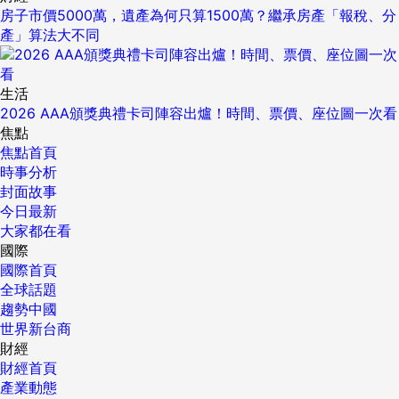
房子市價5000萬，遺產為何只算1500萬？繼承房產「報稅、分
產」算法大不同
生活
2026 AAA頒獎典禮卡司陣容出爐！時間、票價、座位圖一次看
焦點
焦點首頁
時事分析
封面故事
今日最新
大家都在看
國際
國際首頁
全球話題
趨勢中國
世界新台商
財經
財經首頁
產業動態