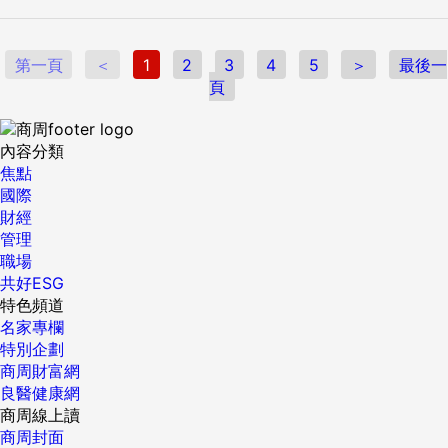
第一頁
＜
1
2
3
4
5
＞
最後一
頁
內容分類
焦點
國際
財經
管理
職場
共好ESG
特色頻道
名家專欄
特別企劃
商周財富網
良醫健康網
商周線上讀
商周封面