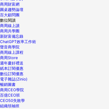
商周財富網
圓桌趨勢論壇
百大顧問團
數位閱讀
商周線上讀
商周共學圈
新財富備忘錄
ChatGPT效率工作術
聲音商學院
商周線上課程
商周Store
週年慶好禮送
紙本訂閱優惠
數位訂閱優惠
電子雜誌(Zinio)
暢銷圖書
商周CEO學院
百億CEO班
CEO50失敗學
組織領袖班