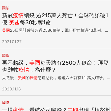
國際
新冠
疫情
續燒 逾215萬人死亡！全球確診破1
億
美國
每30秒奪1命
美國
25日累計確診超過2586萬例，累計死亡超過43萬例。...
2021.01.27
國際
再不趨緩，
美國
每天將有2500人喪命！拜登
也難救
疫情
，為什麼？
大選後，
美國
的
疫情
急速惡化，短短六天就有1百萬人確診。...
2020.11.18
國際
一場
疫情
，看破公司嘴臉？
美國
出現「憤怒離