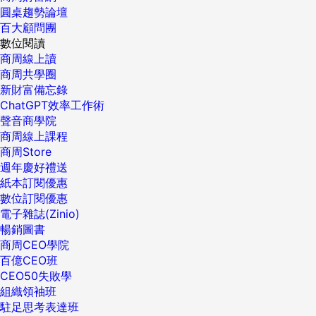
圓桌趨勢論壇
百大顧問團
數位閱讀
商周線上讀
商周共學圈
新財富備忘錄
ChatGPT效率工作術
聲音商學院
商周線上課程
商周Store
週年慶好禮送
紙本訂閱優惠
數位訂閱優惠
電子雜誌(Zinio)
暢銷圖書
商周CEO學院
百億CEO班
CEO50失敗學
組織領袖班
駐足思考表達班