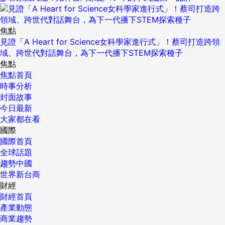
焦點
見證「A Heart for Science女科學家進行式」！蔡司打造跨領
域、跨世代對話舞台，為下一代播下STEM探索種子
焦點
焦點首頁
時事分析
封面故事
今日最新
大家都在看
國際
國際首頁
全球話題
趨勢中國
世界新台商
財經
財經首頁
產業動態
商業趨勢