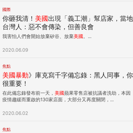
國際
你砸我清！
美國
出現「義工潮」幫店家，當地
台灣人：惡不會傳染，但善良會
我害怕人們會開始放棄矽谷、放棄
美國
。...
2020.06.09
焦點
美國
暴動
》庫克寫千字備忘錄：黑人同事，你
很重要！
在此備忘錄發布前一天，
美國
蘋果零售店被抗議者洗劫，本因
疫情趨緩而重啟的130家店面，大部分又再度關閉，...
2020.06.02
焦點