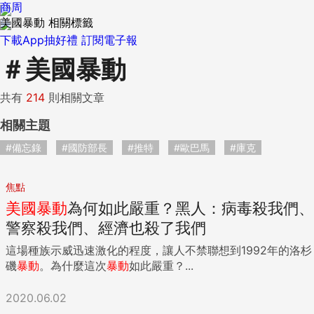
商周
美國暴動 相關標籤
下載App抽好禮
訂閱電子報
＃
美國暴動
共有
214
則相關文章
相關主題
#備忘錄
#國防部長
#推特
#歐巴馬
#庫克
焦點
美國
暴動
為何如此嚴重？黑人：病毒殺我們、
警察殺我們、經濟也殺了我們
這場種族示威迅速激化的程度，讓人不禁聯想到1992年的洛杉
磯
暴動
。為什麼這次
暴動
如此嚴重？...
2020.06.02