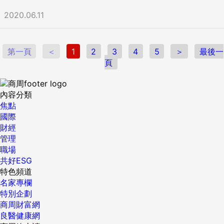
2020.06.11
第一頁
＜
1
2
3
4
5
＞
最後一
頁
內容分類
焦點
國際
財經
管理
職場
共好ESG
特色頻道
名家專欄
特別企劃
商周財富網
良醫健康網