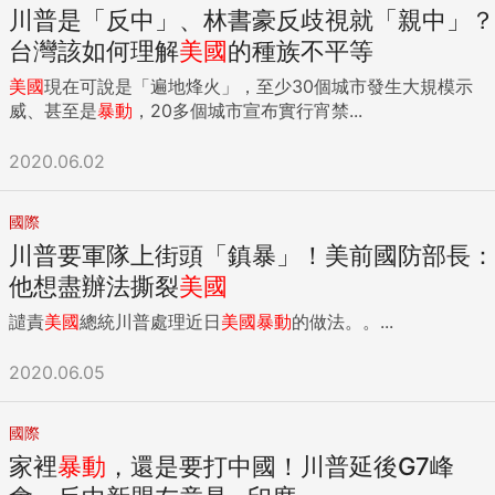
川普是「反中」、林書豪反歧視就「親中」？
台灣該如何理解
美國
的種族不平等
美國
現在可說是「遍地烽火」，至少30個城市發生大規模示
威、甚至是
暴動
，20多個城市宣布實行宵禁...
2020.06.02
國際
川普要軍隊上街頭「鎮暴」！美前國防部長：
他想盡辦法撕裂
美國
譴責
美國
總統川普處理近日
美國
暴動
的做法。。...
2020.06.05
國際
家裡
暴動
，還是要打中國！川普延後G7峰