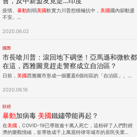
會，反中新盟友竟是...印度
疫情、
暴動
削弱
美國
軟實力川普想積極抗中，
美國
國內卻動盪
不安。...
2020.06.02
國際
市長嗆川普：滾回地下碉堡！亞馬遜和微軟都
在這，西雅圖竟趕走警察成立自治區？
日前，
美國
西雅圖市形成一個覆蓋6個街區的「自治區」。...
2020.06.16
財經
暴動
加病毒
美國
鐵鏽帶能再起？
在
美國
，COVID-19已導致逾十萬人死亡，這粉碎了人們對經
濟的樂觀情緒，並導致成千上萬底特律等城市的居民失業...