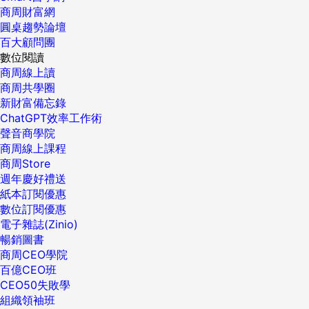
商周財富網
圓桌趨勢論壇
百大顧問團
數位閱讀
商周線上讀
商周共學圈
新財富備忘錄
ChatGPT效率工作術
聲音商學院
商周線上課程
商周Store
週年慶好禮送
紙本訂閱優惠
數位訂閱優惠
電子雜誌(Zinio)
暢銷圖書
商周CEO學院
百億CEO班
CEO50失敗學
組織領袖班