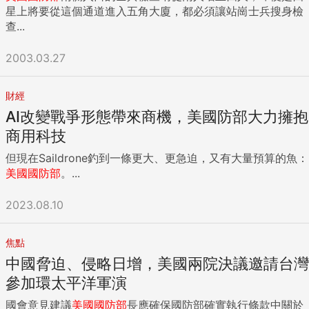
星上將要從這個通道進入五角大廈，都必須讓站崗士兵搜身檢
查...
2003.03.27
財經
AI改變戰爭形態帶來商機，美國防部大力擁抱
商用科技
但現在Saildrone釣到一條更大、更急迫，又有大量預算的魚：
美國國防部
。...
2023.08.10
焦點
中國脅迫、侵略日增，美國兩院決議邀請台灣
參加環太平洋軍演
國會意見建議
美國國防部
長應確保國防部確實執行條款中關於