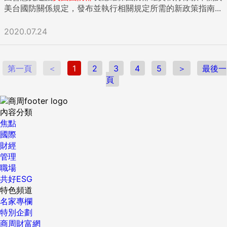
美台國防關係規定，發布並執行相關規定所需的新政策指南...
2020.07.24
第一頁
＜
1
2
3
4
5
＞
最後一
頁
內容分類
焦點
國際
財經
管理
職場
共好ESG
特色頻道
名家專欄
特別企劃
商周財富網