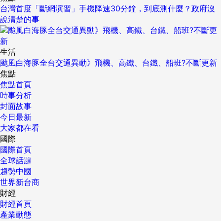
台灣首度「斷網演習」手機降速30分鐘，到底測什麼？政府沒
說清楚的事
生活
颱風白海豚全台交通異動》飛機、高鐵、台鐵、船班?不斷更新
焦點
焦點首頁
時事分析
封面故事
今日最新
大家都在看
國際
國際首頁
全球話題
趨勢中國
世界新台商
財經
財經首頁
產業動態