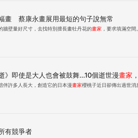
幅畫 蔡康永畫展用最短的句子說無常
的牆壁量好尺寸，去找特別擅長畫牡丹花的
畫家
，要求填滿空間。.
》即使是大人也會被鼓舞...10個逝世漫
畫家
陪伴許多人長大，創造它的日本漫
畫家
櫻桃子近日卻傳出過世消息
所有競爭者