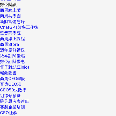
數位閱讀
商周線上讀
商周共學圈
新財富備忘錄
ChatGPT效率工作術
聲音商學院
商周線上課程
商周Store
週年慶好禮送
紙本訂閱優惠
數位訂閱優惠
電子雜誌(Zinio)
暢銷圖書
商周CEO學院
百億CEO班
CEO50失敗學
組織領袖班
駐足思考表達班
客製企業培訓
CEO社群