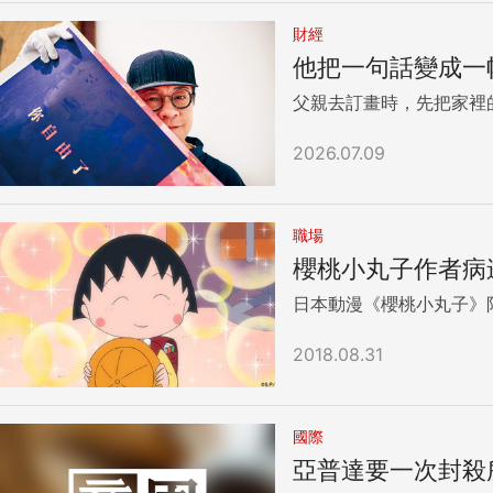
財經
他把一句話變成一
父親去訂畫時，先把家裡
2026.07.09
職場
櫻桃小丸子作者病逝
日本動漫《櫻桃小丸子》
2018.08.31
國際
亞普達要一次封殺