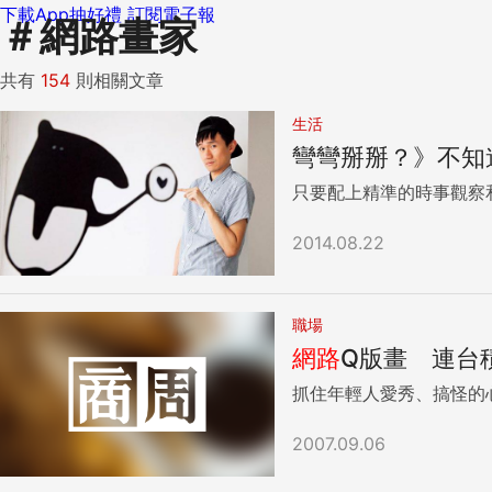
下載App抽好禮
訂閱電子報
＃
網路畫家
共有
154
則相關文章
生活
彎彎掰掰？》不知
只要配上精準的時事觀察和
2014.08.22
職場
網路
Q版畫 連台
抓住年輕人愛秀、搞怪的
2007.09.06