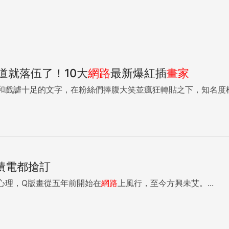
道就落伍了！10大
網路
最新爆紅插
畫家
戲謔十足的文字，在粉絲們捧腹大笑並瘋狂轉貼之下，知名度根本以
積電都搶訂
心理，Q版畫從五年前開始在
網路
上風行，至今方興未艾。...