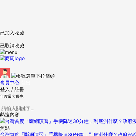
已加入收藏
已取消收藏
會員中心
登出
登入
/
註冊
年度最大優惠
熱搜內容
焦點
台灣首度「斷網演習」手機降速30分鐘，到底測什麼？政府沒