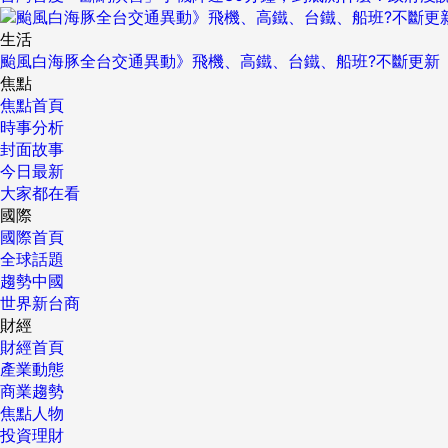
生活
颱風白海豚全台交通異動》飛機、高鐵、台鐵、船班?不斷更新
焦點
焦點首頁
時事分析
封面故事
今日最新
大家都在看
國際
國際首頁
全球話題
趨勢中國
世界新台商
財經
財經首頁
產業動態
商業趨勢
焦點人物
投資理財