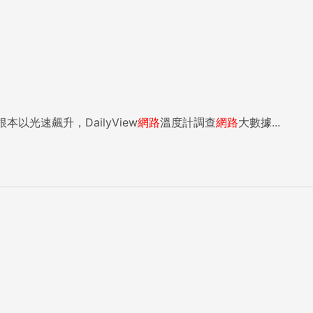
光速飆升，DailyView
網路
溫度計調查
網路
大數據...