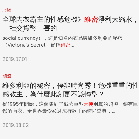
財經
全球內衣霸主的性感危機》
維密
淨利大縮水，
「社交貨幣」害的
social currency），這是知名內衣品牌維多利亞的秘密
（Victoria’s Secret，簡稱
維密
...
2019.07.01
國際
維多利亞的秘密，停辦時尚秀！危機重重的性
感教主，為什麼此刻更不該轉型？
從1995年開始，這個集結了戴著巨型
天使
羽翼的超模、鑲有巨
鑽的內衣、全世界最受歡迎流行歌手的時尚盛典，...
2019.08.02