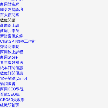
商周財富網
圓桌趨勢論壇
百大顧問團
數位閱讀
商周線上讀
商周共學圈
新財富備忘錄
ChatGPT效率工作術
聲音商學院
商周線上課程
商周Store
週年慶好禮送
紙本訂閱優惠
數位訂閱優惠
電子雜誌(Zinio)
暢銷圖書
商周CEO學院
百億CEO班
CEO50失敗學
組織領袖班