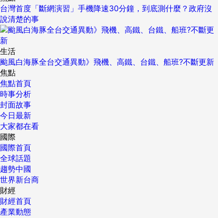
台灣首度「斷網演習」手機降速30分鐘，到底測什麼？政府沒
說清楚的事
生活
颱風白海豚全台交通異動》飛機、高鐵、台鐵、船班?不斷更新
焦點
焦點首頁
時事分析
封面故事
今日最新
大家都在看
國際
國際首頁
全球話題
趨勢中國
世界新台商
財經
財經首頁
產業動態