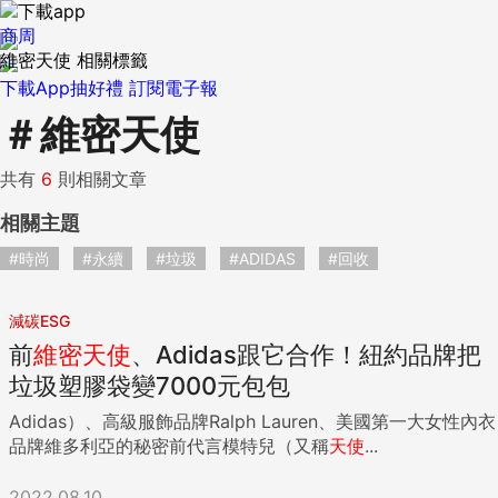
商周
維密天使 相關標籤
下載App抽好禮
訂閱電子報
＃
維密天使
共有
6
則相關文章
相關主題
#時尚
#永續
#垃圾
#ADIDAS
#回收
減碳ESG
前
維密
天使
、Adidas跟它合作！紐約品牌把
垃圾塑膠袋變7000元包包
Adidas）、高級服飾品牌Ralph Lauren、美國第一大女性內衣
品牌維多利亞的秘密前代言模特兒（又稱
天使
...
2022.08.10