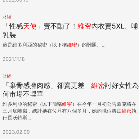
財經
「性感
天使
」賣不動了！
維密
內衣賣5XL、哺
乳裝
這是維多利亞的秘密（以下稱
維密
）的難題。...
2021.11.18
財經
「棄骨感擁肉感」卻賣更差
維密
討好女性為
何市場不埋單
維多利亞的秘密（以下簡稱
維密
）在今年一月初公告豪克將在
三月底離職，總計她在位只有八個多月，她的職位將由
維密
執
行長沃特斯...
2023.02.09