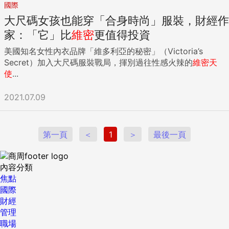
國際
大尺碼女孩也能穿「合身時尚」服裝，財經作
家：「它」比
維密
更值得投資
美國知名女性內衣品牌「維多利亞的秘密」（Victoria’s
Secret）加入大尺碼服裝戰局，揮別過往性感火辣的
維密
天
使
...
2021.07.09
第一頁
＜
1
＞
最後一頁
內容分類
焦點
國際
財經
管理
職場