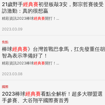
21歲野手
經典賽
初登板敲3安，鄭宗哲賽後受
訪激動：真的很想贏
精彩資訊2023棒球
經典賽
開打！...
2023.03.09
焦點
棒球
經典賽
》台灣首戰巴拿馬，扛先發重任胡
智為表示準備好了！
精彩資訊2023棒球
經典賽
開打！...
2023.03.08
國際
2023棒球
經典賽
看點全解析！超多大聯盟選
手參賽、大谷翔平國際賽首秀