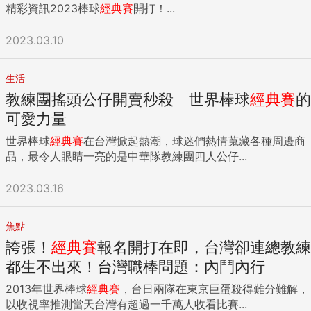
精彩資訊2023棒球
經典賽
開打！...
2023.03.10
生活
教練團搖頭公仔開賣秒殺 世界棒球
經典賽
的
可愛力量
世界棒球
經典賽
在台灣掀起熱潮，球迷們熱情蒐藏各種周邊商
品，最令人眼睛一亮的是中華隊教練團四人公仔...
2023.03.16
焦點
誇張！
經典賽
報名開打在即，台灣卻連總教練
都生不出來！台灣職棒問題：內鬥內行
2013年世界棒球
經典賽
，台日兩隊在東京巨蛋殺得難分難解，
以收視率推測當天台灣有超過一千萬人收看比賽...