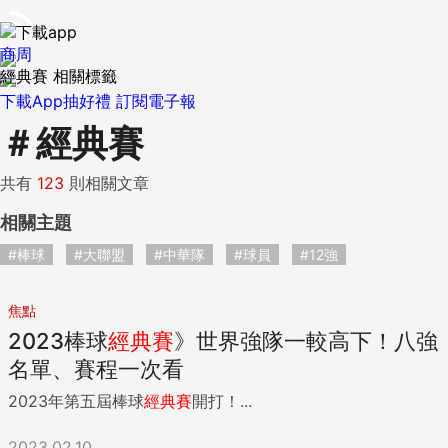
商周
經典賽 相關標籤
下載App抽好禮
訂閱電子報
＃
經典賽
共有
123
則相關文章
相關主題
#棒球
#大聯盟
#中華隊
#球員
#12強
焦點
2023棒球
經典賽
》世界強隊一較高下！八強
名單、賽程一次看
2023年第五屆棒球
經典賽
開打！...
2023.02.10