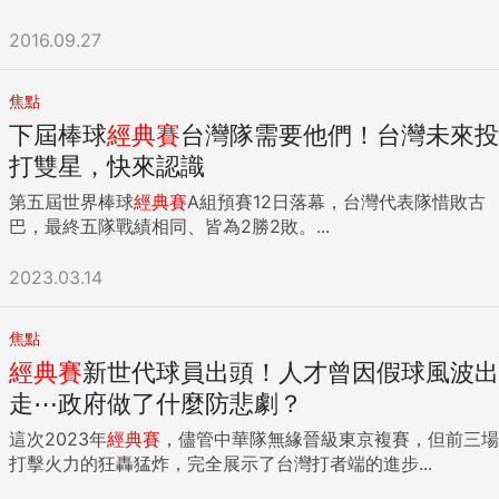
2016.09.27
焦點
下屆棒球
經典賽
台灣隊需要他們！台灣未來投
打雙星，快來認識
第五屆世界棒球
經典賽
A組預賽12日落幕，台灣代表隊惜敗古
巴，最終五隊戰績相同、皆為2勝2敗。...
2023.03.14
焦點
經典賽
新世代球員出頭！人才曾因假球風波出
走⋯政府做了什麼防悲劇？
這次2023年
經典賽
，儘管中華隊無緣晉級東京複賽，但前三場
打擊火力的狂轟猛炸，完全展示了台灣打者端的進步...