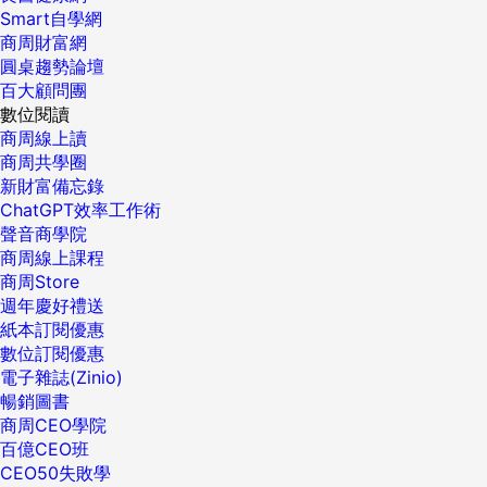
Smart自學網
商周財富網
圓桌趨勢論壇
百大顧問團
數位閱讀
商周線上讀
商周共學圈
新財富備忘錄
ChatGPT效率工作術
聲音商學院
商周線上課程
商周Store
週年慶好禮送
紙本訂閱優惠
數位訂閱優惠
電子雜誌(Zinio)
暢銷圖書
商周CEO學院
百億CEO班
CEO50失敗學