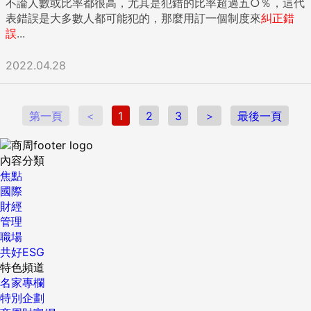
不論人數或比率都很高，尤其是犯錯的比率超過五○％，這代
表錯誤是大多數人都可能犯的，那麼用訂一個制度來
糾正錯
誤
...
2022.04.28
第一頁
＜
1
2
3
＞
最後一頁
內容分類
焦點
國際
財經
管理
職場
共好ESG
特色頻道
名家專欄
特別企劃