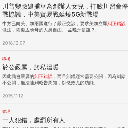
川普變臉逮捕華為創辦人女兒，打臉川習會停
戰協議，中美貿易戰延燒5G新戰場
中方已向美、加兩國進行了嚴正交涉，要求美加立即
糾正錯誤
做法，恢復孟晚舟的人身自由。 孟晚舟是誰？...
2018.12.07
職場
於公嚴厲，於私溫暖
因此我會嚴厲的
糾正錯誤
，而且糾錯經常需要公開，因為糾錯
不公開，無法達到昭告周知，以儆效尤的功能。...
2015.11.12
管理
一人犯錯，處罰所有人