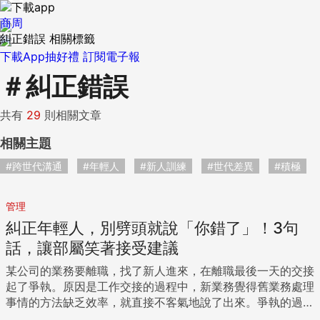
商周
糾正錯誤 相關標籤
下載App抽好禮
訂閱電子報
＃
糾正錯誤
共有
29
則相關文章
相關主題
#跨世代溝通
#年輕人
#新人訓練
#世代差異
#積極
管理
糾正年輕人，別劈頭就說「你錯了」！3句
話，讓部屬笑著接受建議
某公司的業務要離職，找了新人進來，在離職最後一天的交接
起了爭執。原因是工作交接的過程中，新業務覺得舊業務處理
事情的方法缺乏效率，就直接不客氣地說了出來。爭執的過程
中，小主管看在眼裡。 接下來每當小主管教完新業務之後，發