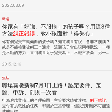
現新業務不照著做，只會在碰到問題時一直發問。所以要求越
2022.03.09
來越咄咄逼人，讓新業務也渾身不自在。幾次之後，新業務直
接找上大主管求救，表明小主管對自己有成見，不應該這樣對
職場
新人；小主管也對大主管抱怨，認為新人不應該是這樣的態
你家有「好強、不服輸」的孩子嗎？用這3種
度，這樣的人不如不要用。 大主管找上我，問我「要怎麼搞定
小主管和新人的問題？」 一、形成背景 1.過去的習慣，養成長
方法
糾正錯誤
，教小孩面對「得失心」
大的狀態 年輕世代從小習慣被肯定，如果缺乏適當的調整和修
你有個完美主義傾向的孩子嗎？知道成果有誤，會非常懊惱？
正，長久下來認為自己「我是對的」價值觀越來越強。這樣的
或是不能接受被糾正？通常，這類孩子會出現兩種狀況：一種
價值觀很容易帶到職場當中，碰到任何事情很容易從自己的角
是不斷的努力，直到成果近乎完美為止，不輕言放棄；另一種
度出發，不太在乎別人的看法。 2.主管習慣用權力立即糾正 許
剛好相反，因為犯錯或不夠好，連試都不試，立刻放棄。 前幾
多主管堅持「錯了就要教」，這句話固然沒錯，關鍵在「教
天和一位學生家長聊天，她來自墨西哥，有三個漂亮的小孩，
2015.12.16
導」的過程。許多在上位者始終覺得用權力立刻糾正是應該
尤其是5歲的大女兒，一頭金髮和骨碌碌的綠眼睛，任何人見
的，卻疏忽了「達到效果才是重點」。 二、主管先不要這樣說
了，都會誇獎她漂亮。媽媽告訴我，前一晚，她才和女兒有一
「說你錯就是錯，哪有這麼多藉口？」 「你們怎麼都那麼自以
焦點
番拉鋸戰。晚上睡覺前，女兒自己說要練習寫英文字母，從 A
為是？」 「年輕人，你還有很多要學習！」 「你是主管，怎
職場霸凌新制7月1日上路！認定要件、蒐
～Z，每個字都寫得好極了！唯獨一個 J，勾勾方向弄反了，媽
麼連教人都不會？」 「身為主管，怎麼連屬下都搞不定？」
媽先讚美她，接著跟她解釋，J 的勾勾是向著 I，而非 K。這是
證、申訴、罰則一次看
三、如何解決 1.主管要學習先別急著說「你錯了」 人天生碰到
小事一樁，改過來就好了，沒想到小女孩馬上說，「我不知道
被別人糾正，第一時間通常都是防衛或反彈。老一輩只要碰到
行為逾越業務上的合理範圍：主管要求績效達標、
糾正錯誤
、
怎麼寫，我不會！」 開始生氣。 媽媽敘述的問題，我上課時
主管糾正，大多數會習慣承認「我錯了」，但是如今的新世代
交付有挑戰性的任務，都屬於正當管理；但設定明顯不可能達
已經觀察到了。每週上課之前，她會很認真地練習，直到上課
未必都能接受。現在聰明的主管要懂得「以退為進」，對於同
成的目標...