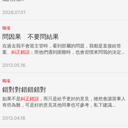
當天，迫不及待地彈給我聽，如果沒什麼問題，我會誇獎她表
仁不要鬥力，但是可以鬥智，「不戰而屈人之兵」，才是聰明
現很好，她也會很開心；但如果有些地方不對，我也得糾正
主管學習的境界。 2.錯了的確要教，但是該怎麼教？ 針對部下
2026.07.01
她，這時，她就會注意力分散，故意不聽你講，或顧左右而言
的行為，主管與其立即指正「你錯了」，不妨參考以下3個步
他，就是不願意正面面對錯誤。 她不是我第一個遇到有這種狀
驟的說法： A.可不可以讓我知道你為什麼這麼想？ 從同仁的
況的孩子，一般較常出現在老大，因為第一胎，得到所有人的
回答，主管必須先建構出「年輕同仁過去習慣的價值觀」，這
職場
關注和讚美，孩子享受這種待遇，且誤認為，只有完美才能得
點對接下來該如何帶領這個同仁非常重要。 B.從你的角度看似
問因果 不要問結果
到讚許，一旦犯錯，大家就不喜歡他了。 而這個小女孩拒絕接
乎有道理，但是我們換個角度來看…… 讓主管了解同仁的價值
受指導的程度，還蠻嚴重的。媽媽說，連鞋子穿錯腳跟她說，
在過去我不會當主管時，看到部屬的問題，我都是直接給答
觀後，請記得「人的價值觀無法短期內被推翻」。主管可以先
都會生氣。經過幾次的衝突，這位媽媽摸索出幾個方法，給大
案、
糾正錯誤
；而他們遇到困難時，也會習慣來問我的決定...
認同能認同的，此時再說「從你的角度看似乎有道理，但是我
家參考。 1.玩換句話說，用其他語詞替換「不對」、「不好」
們換個角度來看……」就可以順利把同仁轉換至另一種大腦。
或「錯了」 完美主義傾向的孩子，一聽到「不」這個關鍵字，
2013.05.16
當同仁覺得主管認同他的時候，比較會放下心防，這時候主管
情緒馬上會被挑起，理由再充分，他們都聽不進去。因此，爸
建立的是「共同的善意」。在同仁轉換到「另一種大腦」後，
媽們可試著換句話說，取代「不」。例如這位媽媽說，上一次
也比較願意聽進主管接下來要說的話。 Ｃ.我相信你不是OOO
職場
女兒又穿錯鞋時，她只是說，「我剛剛叫妳把鞋子穿上。」這
的人…… 當同仁的態度和緩時，主管就要開始協助調整「相應
錯對對錯錯錯對
時孩子會低頭看腳，自己發現她穿錯腳，換過來，因為是自己
的價值觀」，例如文章前面所說，針對「自以為是的新業務」
發現的，就不會有被糾正的負面情緒。 2.給孩子一點消化情緒
以及「出現成見的小主管」， 針對「自以為是的新業務」，大
如果不是
糾正錯誤
，而只是給予更好的意見，雖然會讓當事人
的時間 任何人都不喜歡被糾正，這類型的孩子更是如此。即便
主管可以這樣說：我相信你不是「自以為是」的人，剛進到公
有些為難，可是好的意見其他同事也可參考，私下建議...
他們知道是自己的不對，爸媽有道理，但一時之間，情緒這一
司，你絕對不會希望引起別人的不舒服，只是你的表達方式太
關，很難過去。這時候如果爸媽再堅持，硬碰硬，親子衝突在
過直接，以致於善意被誤解，我相信聰明的你知道接下來該怎
2013.04.18
所難免。若爸媽能給孩子一些時間，冷靜一下，孩子會比較能
麼做？ 針對「咄咄逼人的小主管」，大主管可以這樣說：我相
接受。英文字J的問題，媽媽就用了這個方法。她不直接回應