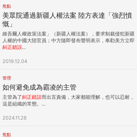
信你不是「咄咄逼人」的人，過去對於新同仁，你總是求好心
女兒的情緒，只說，「現在時間不早了，妳如果不想改，就準
焦點
切的教導他們，這點我非常欣賞。你也越來越成熟，一定知道
備上床睡覺吧！」接著就離開房間。沒多久，女兒拿著改好的
現在的年輕人需要耐心，你可以理解我的想法嗎？ 對於新同仁
美眾院通過新疆人權法案 陸方表達「強烈憤
練習給她看，高興地上床睡覺了。 年紀小的孩子對情緒掌控還
的越級上報，同樣的手法可以參考：我相信你不是一個會隨意
慨」
不是很好，給他們多一些時間和空間，反而能達到預期的效
「越級上報」的人，這次我有看到你的無奈，所以破例聽你的
果。 3.讓孩子了解，「錯誤」沒什麼大不了 有一天，這位媽媽
維吾爾人權政策法案」（新疆人權法案），要求制裁侵犯新疆
意見，下次我就不能理你囉，以免別人說我不公平。你是我很
憑著記憶，彈了一首小時候學的鋼琴曲給女兒聽。彈錯時，她
人權的中國大陸官員；中方隨即發布聲明表示，奉勸美方立即
看好的新人，一定知道怎麼該跟你的直屬主管溝通，加油，我
就再重彈一次，並趁機機會教育，告訴女兒，「妳看，媽媽也
糾正錯誤
...
很看好你。 結論 傳統的主管都是用權力要求同仁認錯，然而
會犯（彈）錯啊！犯錯沒關係，改過來就好，再練習幾次就沒
聰明的主管會用訣竅讓同仁知錯。強烈的要求認錯，只會打擊
問題。」讓孩子看到，大人也會犯錯，不會因為這樣就不愛他
2019.12.04
自尊心，引起強烈反彈。聰明的引導，反而會增加自信心，讓
她，減低孩子對犯錯的恐懼。 除了這些方法，專家們也建議爸
同仁發展更順遂。 ☛李河泉老師跨世代溝通線上課程，請點
媽們，可以常和孩子玩遊戲，輸家用有趣的方式處罰，讓孩子
擊：https:bit.ly3tlcbsM 責任編輯：易佳蓉核稿編輯：鍾守沂
管理
理解，輸贏乃兵家常事，輸沒什麼大不了，不只有贏才會獲得
...
掌聲。還可以試試，在孩子犯錯時，讚美努力的過程，減低對
如何避免成為霸凌的主管
成功與否（結果）的重視度，久而久之，孩子的得失心不會那
主管為了
糾正錯誤
而出言責備，大家都能理解，也可以忍耐，
麼重。 最後，也是最重要的一點，無比的「耐心」。 當父母
這是組織的常態。...
的，有時會很挫折，覺得我用盡各種方式，怎麼一點改變都沒
有？沒辦法，孩子的成長有自己的步調，許多事，急也急不
2024.11.28
來，只能耐心等待，等時機到了，妳就出運啦！
{DS_BOX_13800} ...
焦點