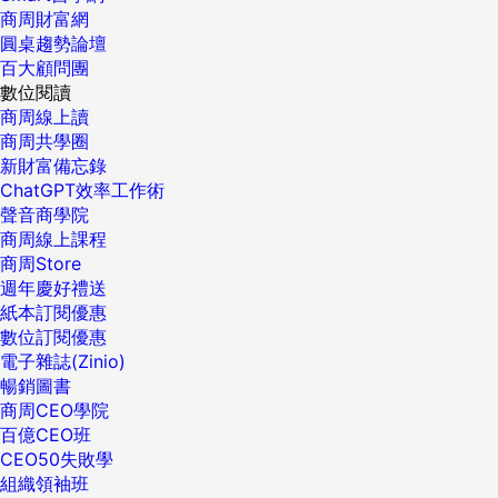
商周財富網
圓桌趨勢論壇
百大顧問團
數位閱讀
商周線上讀
商周共學圈
新財富備忘錄
ChatGPT效率工作術
聲音商學院
商周線上課程
商周Store
週年慶好禮送
紙本訂閱優惠
數位訂閱優惠
電子雜誌(Zinio)
暢銷圖書
商周CEO學院
百億CEO班
CEO50失敗學
組織領袖班