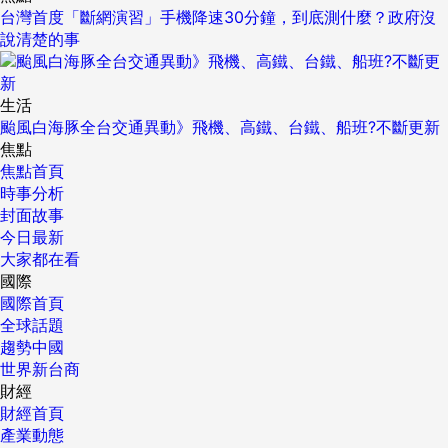
台灣首度「斷網演習」手機降速30分鐘，到底測什麼？政府沒
說清楚的事
生活
颱風白海豚全台交通異動》飛機、高鐵、台鐵、船班?不斷更新
焦點
焦點首頁
時事分析
封面故事
今日最新
大家都在看
國際
國際首頁
全球話題
趨勢中國
世界新台商
財經
財經首頁
產業動態