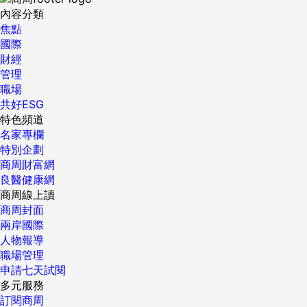
內容分類
焦點
國際
財經
管理
職場
共好ESG
特色頻道
名家專欄
特別企劃
商周財富網
良醫健康網
商周線上讀
商周封面
兩岸國際
人物報導
職場管理
申請七天試閱
多元服務
訂閱商周