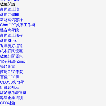
數位閱讀
商周線上讀
商周共學圈
新財富備忘錄
ChatGPT效率工作術
聲音商學院
商周線上課程
商周Store
週年慶好禮送
紙本訂閱優惠
數位訂閱優惠
電子雜誌(Zinio)
暢銷圖書
商周CEO學院
百億CEO班
CEO50失敗學
組織領袖班
駐足思考表達班
客製企業培訓
CEO社群