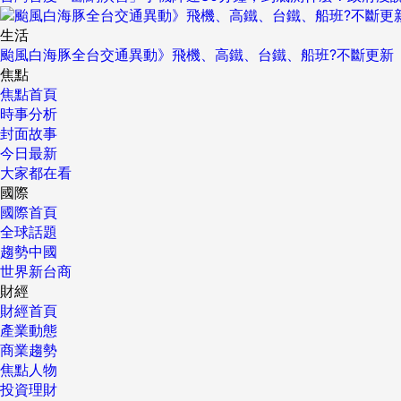
生活
颱風白海豚全台交通異動》飛機、高鐵、台鐵、船班?不斷更新
焦點
焦點首頁
時事分析
封面故事
今日最新
大家都在看
國際
國際首頁
全球話題
趨勢中國
世界新台商
財經
財經首頁
產業動態
商業趨勢
焦點人物
投資理財