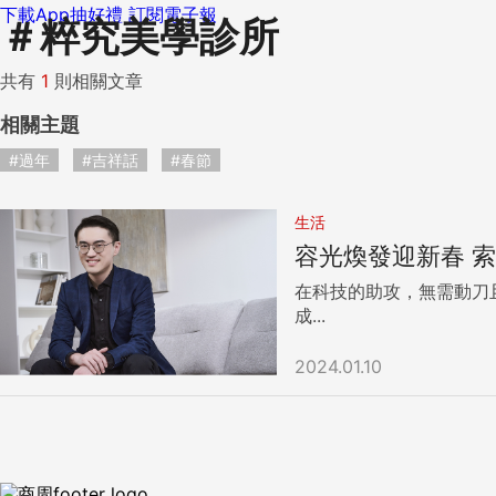
下載App抽好禮
訂閱電子報
＃
粹究美學診所
共有
1
則相關文章
相關主題
#過年
#吉祥話
#春節
生活
容光煥發迎新春 
在科技的助攻，無需動刀
成...
2024.01.10