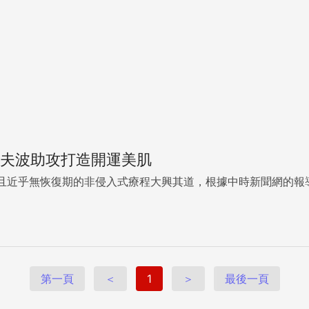
索夫波助攻打造開運美肌
且近乎無恢復期的非侵入式療程大興其道，根據中時新聞網的報
第一頁
＜
1
＞
最後一頁