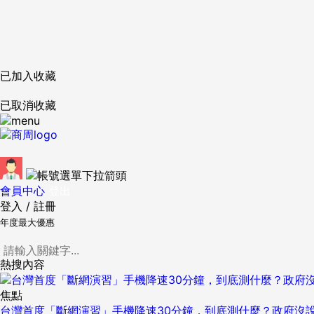
已加入收藏
已取消收藏
會員中心
登出
登入
/
註冊
年度最大優惠
熱搜內容
焦點
台灣首度「斷網演習」手機降速30分鐘，到底測什麼？政府沒