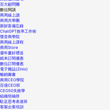
百大顧問團
數位閱讀
商周線上讀
商周共學圈
新財富備忘錄
ChatGPT效率工作術
聲音商學院
商周線上課程
商周Store
週年慶好禮送
紙本訂閱優惠
數位訂閱優惠
電子雜誌(Zinio)
暢銷圖書
商周CEO學院
百億CEO班
CEO50失敗學
組織領袖班
駐足思考表達班
客製企業培訓