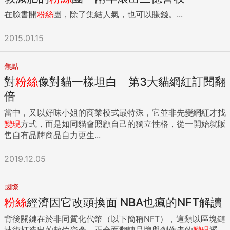
在臉書開
粉絲
團，除了集結人氣，也可以賺錢。...
2015.01.15
焦點
對
粉絲
像對貓一樣坦白 第3大貓網紅訂閱翻
倍
當中，又以好味小姐的商業模式最特殊，它並非先變網紅才找
變現
方式，而是如同貓會照顧自己的獨立性格，從一開始就販
售自有品牌商品自力更生...
2019.12.05
國際
粉絲
經濟因它改頭換面 NBA也瘋的NFT解讀
背後關鍵在於非同質化代幣（以下簡稱NFT），這類以區塊鏈
技術打造出的數位資產，正全面翻轉品牌與創作者的
變現
邏