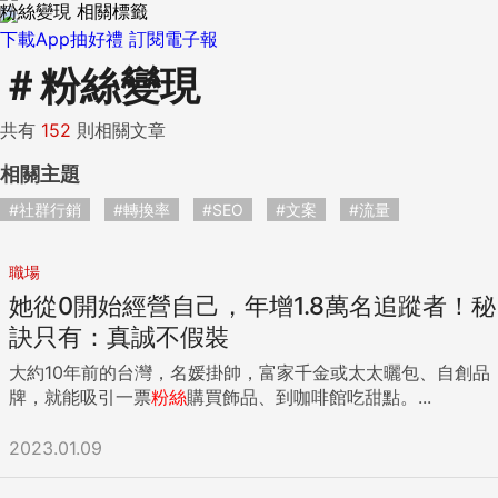
粉絲變現 相關標籤
下載App抽好禮
訂閱電子報
＃
粉絲變現
共有
152
則相關文章
相關主題
#社群行銷
#轉換率
#SEO
#文案
#流量
職場
她從0開始經營自己，年增1.8萬名追蹤者！秘
訣只有：真誠不假裝
大約10年前的台灣，名媛掛帥，富家千金或太太曬包、自創品
牌，就能吸引一票
粉絲
購買飾品、到咖啡館吃甜點。...
2023.01.09