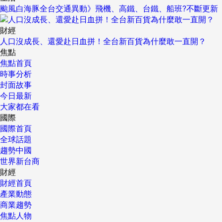
颱風白海豚全台交通異動》飛機、高鐵、台鐵、船班?不斷更新
財經
人口沒成長、還愛赴日血拼！全台新百貨為什麼敢一直開？
焦點
焦點首頁
時事分析
封面故事
今日最新
大家都在看
國際
國際首頁
全球話題
趨勢中國
世界新台商
財經
財經首頁
產業動態
商業趨勢
焦點人物