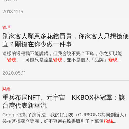
2018.11.15
管理
別家客人願意多花錢買貴，你家客人只想搶便
宜？關鍵在你少做一件事
這樣的過程我不能說錯，但我會說不完全正確，你之所以能
「
變現
」，可能只是流量
變現
，並不是個人「品牌」
變現
...
2020.05.11
財經
重兵布局NFT、元宇宙 KKBOX林冠羣：讓
台灣代表新華流
Google控制了演算法，我的好朋友（OURSONG共同創辦人）
吳柏蒼搞獨立樂團，好不容易在臉書吸引了七萬個
粉絲
...