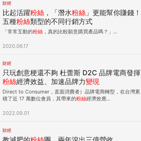
財經
比起活躍
粉絲
，「潛水
粉絲
」更能幫你賺錢！
五種
粉絲
類型的不同行銷方式
「常常互動的
粉絲
，真的比較願意購買產品嗎？」...
2020.06.17
財經
只玩創意梗還不夠 杜蕾斯 D2C 品牌電商發揮
粉絲
經濟效益、加速品牌力
變現
Direct to Consumer，直面消費者）品牌電商轉型，在台灣累
積了近 17 萬數位會員，其帶來的
粉絲
經濟效應...
2022.09.01
財經
教減肥的
粉絲
團 兩年滾出三億營收