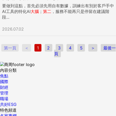
要做到這點，首先必須先用自有數據，訓練出有別於客戶手中
AI工具的特化AI
大腦
；
第二
，服務不能再只是停留在建議階
段...
2026.07.02
第一頁
＜
1
2
3
4
5
＞
最後一
頁
內容分類
焦點
國際
財經
管理
職場
共好ESG
特色頻道
名家專欄