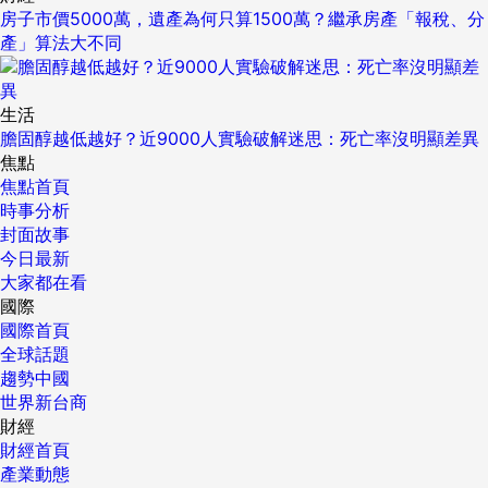
房子市價5000萬，遺產為何只算1500萬？繼承房產「報稅、分
產」算法大不同
生活
膽固醇越低越好？近9000人實驗破解迷思：死亡率沒明顯差異
焦點
焦點首頁
時事分析
封面故事
今日最新
大家都在看
國際
國際首頁
全球話題
趨勢中國
世界新台商
財經
財經首頁
產業動態