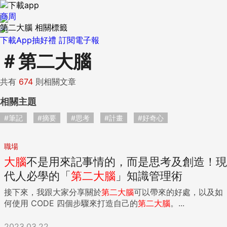
商周
第二大腦 相關標籤
下載App抽好禮
訂閱電子報
＃
第二大腦
共有
674
則相關文章
相關主題
#筆記
#摘要
#思考
#計畫
#好奇心
職場
大腦
不是用來記事情的，而是思考及創造！現
代人必學的「
第二
大腦
」知識管理術
接下來，我跟大家分享關於
第二
大腦
可以帶來的好處，以及如
何使用 CODE 四個步驟來打造自己的
第二
大腦
。...
2023.03.22