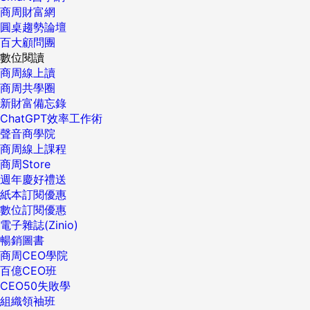
商周財富網
圓桌趨勢論壇
百大顧問團
數位閱讀
商周線上讀
商周共學圈
新財富備忘錄
ChatGPT效率工作術
聲音商學院
商周線上課程
商周Store
週年慶好禮送
紙本訂閱優惠
數位訂閱優惠
電子雜誌(Zinio)
暢銷圖書
商周CEO學院
百億CEO班
CEO50失敗學
組織領袖班