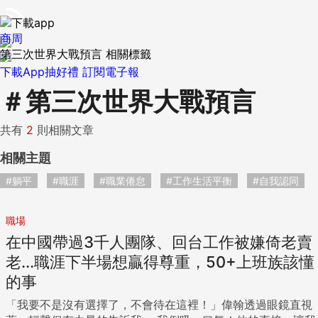
商周
第三次世界大戰預言 相關標籤
下載App抽好禮
訂閱電子報
＃
第三次世界大戰預言
共有
2
則相關文章
相關主題
#躺平
#職涯
#職業倦怠
#工作生活平衡
#自我認同
職場
在中國帶過3千人團隊、回台工作被嫌倚老賣
老...職涯下半場想贏得尊重，50+上班族該懂
的事
「我要不是沒有選擇了，不會待在這裡！」偉翰透過眼鏡直視