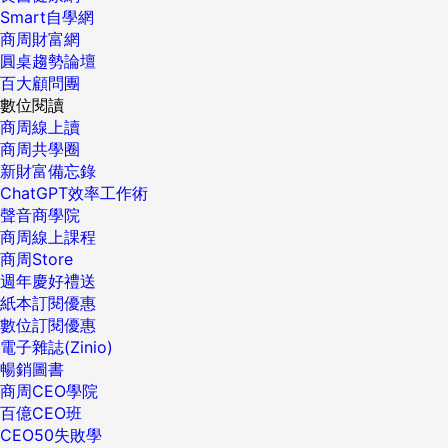
Smart自學網
商周財富網
圓桌趨勢論壇
百大顧問團
數位閱讀
商周線上讀
商周共學圈
新財富備忘錄
ChatGPT效率工作術
聲音商學院
商周線上課程
商周Store
週年慶好禮送
紙本訂閱優惠
數位訂閱優惠
電子雜誌(Zinio)
暢銷圖書
商周CEO學院
百億CEO班
CEO50失敗學