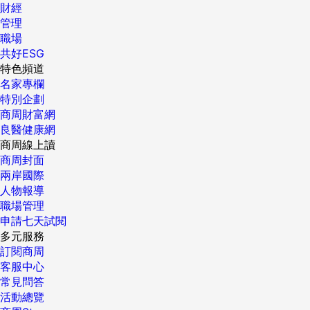
財經
彎抹角，有時候直接一點，反而比較真誠。 「我不受尊重…..
管理
這跟年紀，跟帶多少人沒有關係！」偉翰也很直接地說。我
職場
想，重點來了。 「什麼樣的做法讓你覺得不受尊重？」我試圖
共好ESG
直搗黃龍。 「我只要提出意見，就會被說這是我以前的做法，
特色頻道
現在市場不一樣了。如果我接著想再講下去，老闆就會說我倚
名家專欄
老賣老，應該要聽聽年輕人的想法。然後，就硬生生打斷我的
特別企劃
發言。」偉翰推了一下眼鏡。「我不認為這是一個主管該做的
商周財富網
事，我也認為，一個有能的主管，應該可以容納更多意見。他
良醫健康網
不想聽我的意見，其實在講我，不也在講自己嗎？難道我不是
商周線上讀
員工，我的意見難道大家不應該聽一聽嗎？」偉翰沒有感情地
商周封面
描述這段話。嗯～話中有話。 「我相信一開始老闆應該也會聽
兩岸國際
聽你的意見及想法吧？你覺得從什麼時候開始，老闆會打斷你
人物報導
的發言？」我試著引導他。但是，換來他的大情緒….. 「你告
職場管理
訴我呀！你不是顧問？顧問不是很偉大嗎？我怎麼會知道答
申請七天試閱
案！？」偉翰幾乎是爆氣地說著。這是我們第一次見面，我傻
多元服務
了。我想，這也應該是我們最後一次見面吧。 在回程的路上，
訂閱商周
我沉思著。 一個人的成功經驗，真的是成為未來前進的絆腳
客服中心
石。因為環境變化而被迫中止工作，因為家人要求而以為自己
常見問答
已經接受了妥協，可是，那過去的光芒，對比於現在的幽暗，
活動總覽
讓人實在太神傷。一個憂傷的靈魂，來自於過去曾經的輝煌。