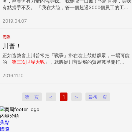
著，輕聲但有力量的告訴我。 我倒吸一口氣！他的直接，讓我
有點措手不及。 「我在大陸，管一個超過3000個員工的工
廠，要不是因為老闆把事業收掉，家裡也希望我回台灣，我才
不會坐在這裡。」偉翰的聲音情緒，隨著故事時間往前推移，
2019.04.07
而慢慢平緩。眼神望著遙遠的前方，他試著尋找那個曾經輝煌
過一時的自己。無奈、感嘆，不足以說明他現在的心情。但，
國際
也成為他未來成長的阻礙。 6年前從大陸回來。偉翰在廣州、
川普！
成都、上海前後生活了15年。放著老婆和家人在台灣，他一個
人在大陸闖盪，也在成衣界建立不小的名氣。不論是衣料、染
正如造勢會上川普常把「戰爭」掛在嘴上鼓動群眾，一場可能
劑，不論是生產及庫存預估，不論是貨款或調度，他都是老闆
的「
第三次世界大戰
」，就將從川普點燃的貿易戰爭開打...
的得力助手。因為早期大陸的生意，都是收現，跳票風險很
高，偉翰幫老闆度過好多次跳票危機。 看到偉翰，他帶著報童
2016.11.10
帽，鼻樑上架著細黑框眼鏡，有一股非常迷人的書生氣息。這
實在和他的故事反差很大。 他的老闆想要我跟他談一談，因為
偉翰似乎有「組織認同」的問題。 「組織認同？」我真聽不
第一頁
＜
1
＞
最後一頁
懂，什麼樣的員工會有組織認同問題，要我這個外人去處理
的？迫於對方老闆力邀，勉為其難做一下諮詢的角色，對於這
個任務，我實在覺得吃力不討好。 我好奇地問偉翰：「你在大
內容分類
陸帶著3000人，這麼有規模的事業，回到台灣，老闆年紀比你
焦點
小，底下現在也只帶1個人，你對於這個業務經理的位子，
國際
你…..覺得很委屈嗎？」我想，大家都是大人了，我也不需要拐