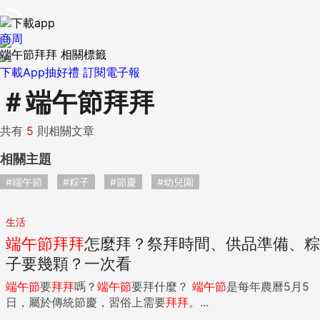
商周
端午節拜拜 相關標籤
下載App抽好禮
訂閱電子報
＃
端午節拜拜
共有
5
則相關文章
相關主題
#端午節
#粽子
#節慶
#幼兒園
生活
端午節
拜拜
怎麼拜？祭拜時間、供品準備、粽
子要幾顆？一次看
端午節
要
拜拜
嗎？
端午節
要拜什麼？
端午節
是每年農曆5月5
日，屬於傳統節慶，習俗上需要
拜拜
。...