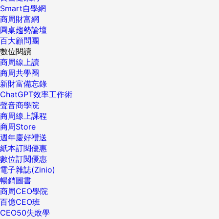
Smart自學網
商周財富網
圓桌趨勢論壇
百大顧問團
數位閱讀
商周線上讀
商周共學圈
新財富備忘錄
ChatGPT效率工作術
聲音商學院
商周線上課程
商周Store
週年慶好禮送
紙本訂閱優惠
數位訂閱優惠
電子雜誌(Zinio)
暢銷圖書
商周CEO學院
百億CEO班
CEO50失敗學