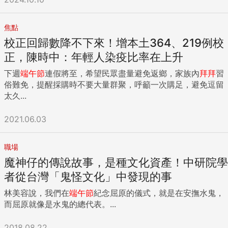
焦點
校正回歸數降不下來！增本土364、219例校
正，陳時中：年輕人染疫比率在上升
下週
端午節
連假將至，希望民眾盡量避免返鄉，家族內
拜拜
習
俗難免，提醒採購時不要大量群聚，呼籲一次購足，避免逗留
太久...
2021.06.03
職場
魔神仔的傳說故事，是種文化資產！中研院學
者從台灣「鬼怪文化」中發現的事
林美容說，我們在
端午節
紀念屈原的儀式，就是在安撫水鬼，
而屈原就像是水鬼的總代表。...
2018.08.22