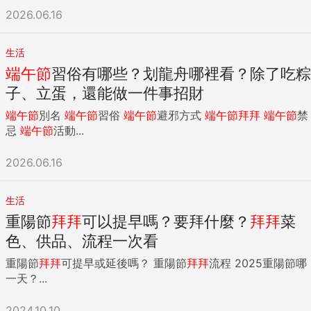
2026.06.16
生活
端午節
習俗有哪些？划龍舟哪裡看？除了吃粽
子、立蛋，還能做一件事招財
端午節
別名
端午節
習俗
端午節
避邪方式
端午節
拜拜
端午節
禁
忌
端午節
活動...
2026.06.16
生活
重陽節
拜拜
可以提早嗎？要拜什麼？
拜拜
菜
色、供品、流程一次看
重陽節
拜拜
可提早或延後嗎？ 重陽節
拜拜
流程 2025重陽節哪
一天？...
2024.10.10