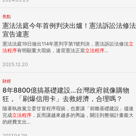
焦點
憲法法庭今年首例判決出爐！憲法訴訟法修法
宣告違憲
憲法法庭19日做出114年憲判字第1號判決，憲法訴訟法修法
立
法程序
有明顯重大瑕疵，違背憲法正當
立法程序
...
2025.12.20
財經
8年8800億搞基礎建設...台灣政府就像購物
狂，「刷爆信用卡」去救經濟，合理嗎？
隨著執政黨立委甘冒程序瑕疵，也要讓「前瞻基礎建設」儘速
完成
立法程序
，反而讓越來越多的輿論，關注到整個計畫龐大
的經費支出...
2017.04.29