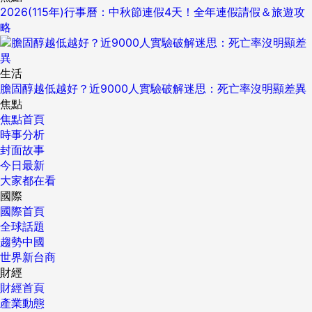
2026(115年)行事曆：中秋節連假4天！全年連假請假＆旅遊攻
略
生活
膽固醇越低越好？近9000人實驗破解迷思：死亡率沒明顯差異
焦點
焦點首頁
時事分析
封面故事
今日最新
大家都在看
國際
國際首頁
全球話題
趨勢中國
世界新台商
財經
財經首頁
產業動態