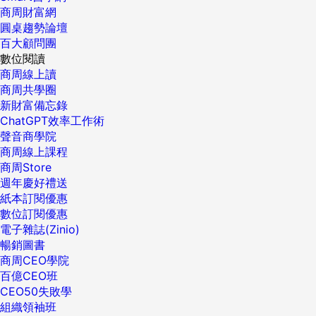
商周財富網
圓桌趨勢論壇
百大顧問團
數位閱讀
商周線上讀
商周共學圈
新財富備忘錄
ChatGPT效率工作術
聲音商學院
商周線上課程
商周Store
週年慶好禮送
紙本訂閱優惠
數位訂閱優惠
電子雜誌(Zinio)
暢銷圖書
商周CEO學院
百億CEO班
CEO50失敗學
組織領袖班