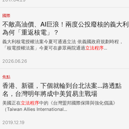
國際
不敵高油價、AI巨浪！兩度公投廢核的義大利
為何「重返核電」？
義大利核電授權法案今夏可通過立法 依義國政府規劃時程，
「核電授權法案」今夏可在參眾兩院通過
立法程序
...
2026.06.26
焦點
香港、新疆，下個就輪到台北法案...路透點
名，台灣明年將成中美貿易主戰場
美國正在
立法程序
中的《台灣盟邦國際保障與強化倡議》
（Taiwan Allies International...
2019.12.19