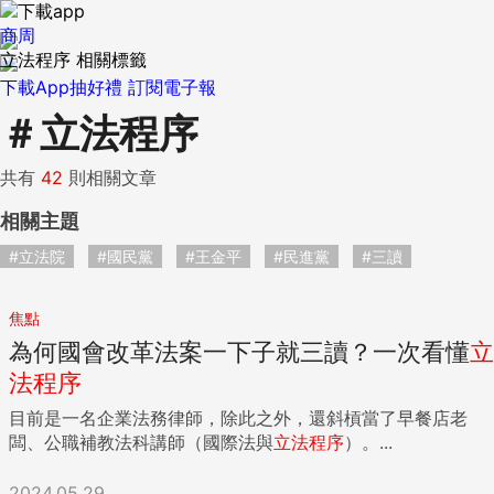
商周
立法程序 相關標籤
下載App抽好禮
訂閱電子報
＃
立法程序
共有
42
則相關文章
相關主題
#立法院
#國民黨
#王金平
#民進黨
#三讀
焦點
為何國會改革法案一下子就三讀？一次看懂
立
法程序
目前是一名企業法務律師，除此之外，還斜槓當了早餐店老
闆、公職補教法科講師（國際法與
立法程序
）。...
2024.05.29