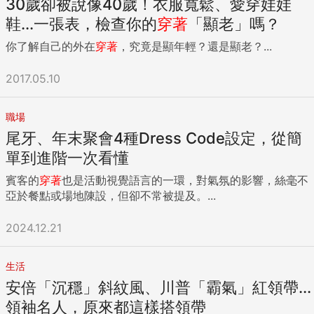
30歲卻被說像40歲！衣服寬鬆、愛穿娃娃
鞋...一張表，檢查你的
穿著
「顯老」嗎？
你了解自己的外在
穿著
，究竟是顯年輕？還是顯老？...
2017.05.10
職場
尾牙、年末聚會4種Dress Code設定，從簡
單到進階一次看懂
賓客的
穿著
也是活動視覺語言的一環，對氣氛的影響，絲毫不
亞於餐點或場地陳設，但卻不常被提及。...
2024.12.21
生活
安倍「沉穩」斜紋風、川普「霸氣」紅領帶...
領袖名人，原來都這樣搭領帶