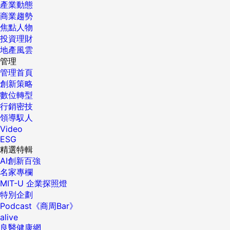
產業動態
商業趨勢
焦點人物
投資理財
地產風雲
管理
管理首頁
創新策略
數位轉型
行銷密技
領導馭人
Video
ESG
精選特輯
AI創新百強
名家專欄
MIT-U 企業探照燈
特別企劃
Podcast《商周Bar》
alive
良醫健康網