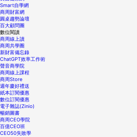
Smart自學網
商周財富網
圓桌趨勢論壇
百大顧問團
數位閱讀
商周線上讀
商周共學圈
新財富備忘錄
ChatGPT效率工作術
聲音商學院
商周線上課程
商周Store
週年慶好禮送
紙本訂閱優惠
數位訂閱優惠
電子雜誌(Zinio)
暢銷圖書
商周CEO學院
百億CEO班
CEO50失敗學