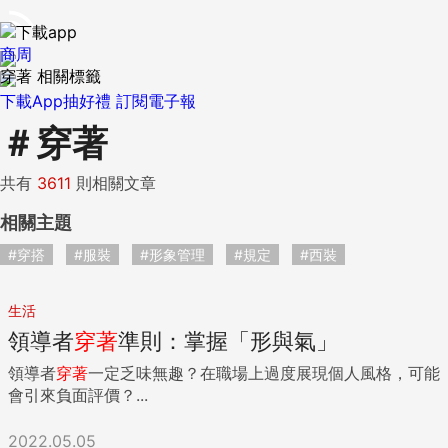
商周
穿著 相關標籤
下載App抽好禮
訂閱電子報
＃
穿著
共有
3611
則相關文章
相關主題
#穿搭
#服裝
#形象管理
#規定
#西裝
生活
領導者
穿著
準則：掌握「形與氣」
領導者
穿著
一定乏味無趣？在職場上過度展現個人風格，可能
會引來負面評價？...
2022.05.05