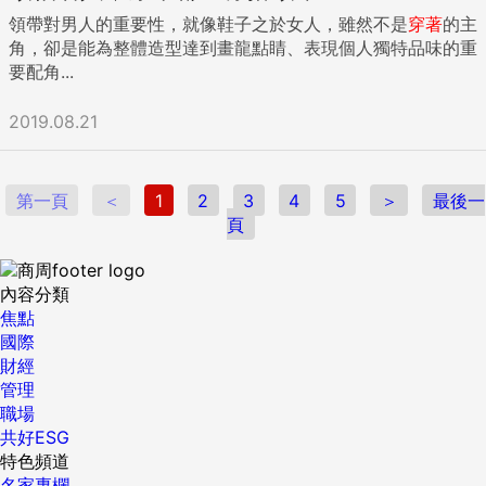
領帶對男人的重要性，就像鞋子之於女人，雖然不是
穿著
的主
角，卻是能為整體造型達到畫龍點睛、表現個人獨特品味的重
要配角...
2019.08.21
第一頁
＜
1
2
3
4
5
＞
最後一
頁
內容分類
焦點
國際
財經
管理
職場
共好ESG
特色頻道
名家專欄