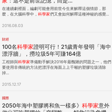
家
：這不是前世記憶，而是...
在連續劇裡面，編劇可能會用前世今生來解釋這個情節，那
麼，在大腦科學中，
科學家
們又會如何解釋這種神秘的感覺...
2016.08.03
財經
100名
科學家
證明可行！21歲青年發明「海中
漂浮牆」，撈垃圾5年可賺164億
工程師與
科學家
準備動手解決2016年最醜陋的問題之一，他們
要使用非傳統的方法把漂浮在海面上上千噸的塑膠垃圾清除
掉...
2015.12.17
國際
2050年海中塑膠將和魚一樣多》
科學家
意外