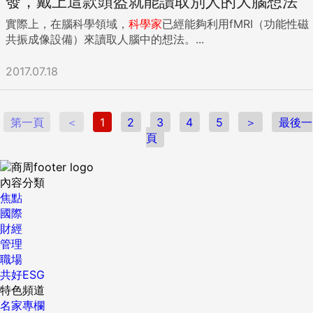
發，戴上這款頭盔就能讀取別人的大腦想法
實際上，在腦科學領域，
科學家
已經能夠利用fMRI（功能性磁
共振成像設備）來讀取人腦中的想法。...
2017.07.18
第一頁
＜
1
2
3
4
5
＞
最後一
頁
內容分類
焦點
國際
財經
管理
職場
共好ESG
特色頻道
名家專欄