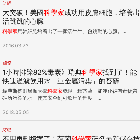
財經
大突破！美國
科學家
成功用皮膚細胞，培養出
活跳跳的心臟
科學家
用幹細胞培養出了一顆活生生、會跳動的心臟。...
2016.03.22
國際
1小時排除82%毒素》瑞典
科學家
找到了！能
快速過濾飲用水「重金屬污染」的苔蘚
瑞典斯德哥爾摩大學
科學家
發現一種苔蘚，能淨化被有毒物質
砷所污染的水，使其安全到可飲用的程度。...
2018.05.05
財經
不用再刪檔案了！荷蘭
科學家
研發最新儲存技