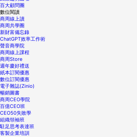
百大顧問團
數位閱讀
商周線上讀
商周共學圈
新財富備忘錄
ChatGPT效率工作術
聲音商學院
商周線上課程
商周Store
週年慶好禮送
紙本訂閱優惠
數位訂閱優惠
電子雜誌(Zinio)
暢銷圖書
商周CEO學院
百億CEO班
CEO50失敗學
組織領袖班
駐足思考表達班
客製企業培訓