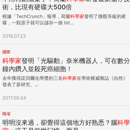
術，比現有硬碟大500倍
根據「TechCrunch」報導，荷蘭
科學家
發明了微觀等級的硬
碟，一顆原子就可以儲存一個 bit...
2016.07.23
國際
科學家
發明「光驅動」奈米機器人，可在數分
鐘內鑽入並殺死癌細胞！
去年獲得諾貝爾化學獎的三名
科學家
在學術權威雜誌《自然》
發表了新研究。...
2017.09.04
職場
明明沒來過，卻覺得這個地方好熟悉？腦
科學