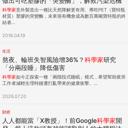
做出可吃塑膠的「突變酶」，解救污染危機
科學家
意外製造出一種比天然降解更有用、專吃PET（寶特瓶
材質）塑膠的突變酶，未來很有機會成為數百萬噸寶特瓶的終
結者...
2018.04.19
生活
熬夜、輪班失智風險增36%？
科學家
研究
「分兩段睡」降低傷害
科學家
如今正探索一種「兩階段式睡眠」模式，希望幫助夜班
工作者減輕生理時鐘遭打亂帶來的健康衝擊。...
2026.07.20
財經
人人都能當「X教授」！前Google
科學家
開