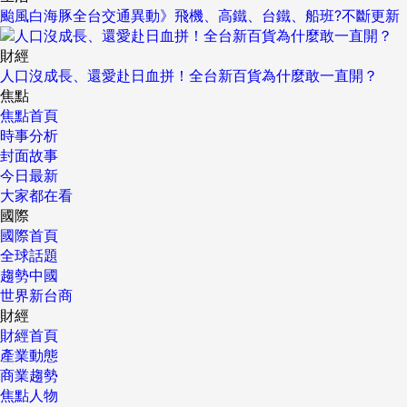
颱風白海豚全台交通異動》飛機、高鐵、台鐵、船班?不斷更新
財經
人口沒成長、還愛赴日血拼！全台新百貨為什麼敢一直開？
焦點
焦點首頁
時事分析
封面故事
今日最新
大家都在看
國際
國際首頁
全球話題
趨勢中國
世界新台商
財經
財經首頁
產業動態
商業趨勢
焦點人物