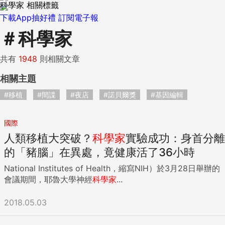
科學家 相關標籤
下載App抽好禮
訂閱電子報
＃
科學家
共有
1948
則相關文章
相關主題
#移植
#間諜
#夜店
#諾貝爾獎
#基因編輯
國際
人類移植大突破？
科學家
實驗成功：身首分離
的「豬腦」在異處，竟健康活了36小時
National Institutes of Health，縮寫NIH）於3月28日舉辦的
會議期間，耶魯大學神經
科學家
...
2018.05.03