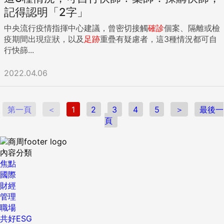
記得認明「2字」
中央流行疫情指揮中心建議，曾密切接觸
確診
個案、隔離或檢
疫期間出現症狀，以及
足跡
重疊有疑慮者，這3種情況都可自
行快篩...
2022.04.06
第一頁
＜
1
2
3
4
5
＞
最後一
頁
內容分類
焦點
國際
財經
管理
職場
共好ESG