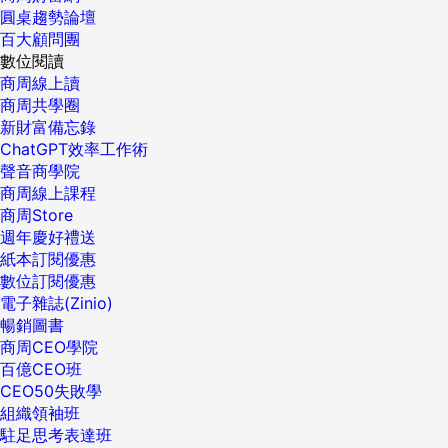
圓桌趨勢論壇
百大顧問團
數位閱讀
商周線上讀
商周共學圈
新財富備忘錄
ChatGPT效率工作術
聲音商學院
商周線上課程
商周Store
週年慶好禮送
紙本訂閱優惠
數位訂閱優惠
電子雜誌(Zinio)
暢銷圖書
商周CEO學院
百億CEO班
CEO50失敗學
組織領袖班
駐足思考表達班