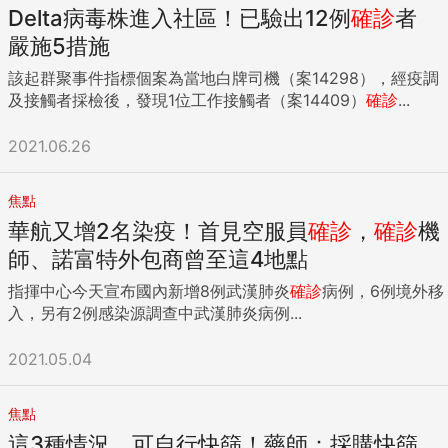
Delta病毒株進入社區！已驗出12例
確診
者
嚴施5措施
該起群聚事件指標個案為當地白牌司機（案14298），經疫調
及接觸者採檢後，發現1位工作接觸者（案14409）
確診
...
2021.06.26
焦點
華航又增2名染疫！首見空服員
確診
，
確診
機
師、諾富特外包商曾至這4地點
指揮中心今天宣布國內新增8例武漢肺炎
確診
病例，6例境外移
入，另有2例感染源調查中武漢肺炎病例...
2021.05.04
焦點
這3種情況，可自行快篩！藥師：採購快篩，