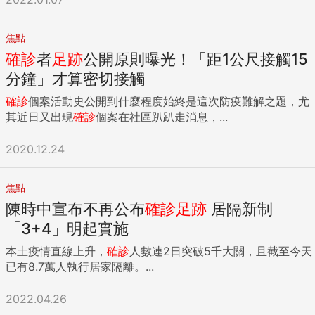
焦點
確診
者
足跡
公開原則曝光！「距1公尺接觸15
分鐘」才算密切接觸
確診
個案活動史公開到什麼程度始終是這次防疫難解之題，尤
其近日又出現
確診
個案在社區趴趴走消息，...
2020.12.24
焦點
陳時中宣布不再公布
確診
足跡
居隔新制
「3+4」明起實施
本土疫情直線上升，
確診
人數連2日突破5千大關，且截至今天
已有8.7萬人執行居家隔離。...
2022.04.26