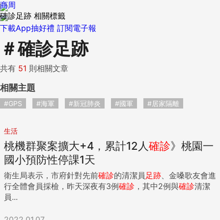
商周
確診足跡 相關標籤
下載App抽好禮
訂閱電子報
＃
確診足跡
共有
51
則相關文章
相關主題
#GPS
#海軍
#新冠肺炎
#國軍
#居家隔離
生活
桃機群聚案擴大+4，累計12人
確診
》桃園一
國小預防性停課1天
衛生局表示，市府針對先前
確診
的清潔員
足跡
、金嗓歌友會進
行全體會員採檢，昨天深夜有3例
確診
，其中2例與
確診
清潔
員...
2022.01.07