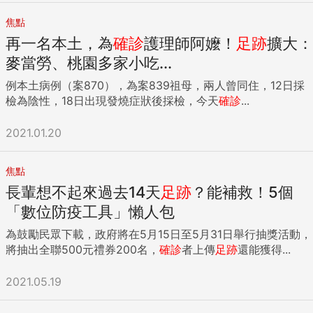
焦點
再一名本土，為
確診
護理師阿嬤！
足跡
擴大：
麥當勞、桃園多家小吃...
例本土病例（案870），為案839祖母，兩人曾同住，12日採
檢為陰性，18日出現發燒症狀後採檢，今天
確診
...
2021.01.20
焦點
長輩想不起來過去14天
足跡
？能補救！5個
「數位防疫工具」懶人包
為鼓勵民眾下載，政府將在5月15日至5月31日舉行抽獎活動，
將抽出全聯500元禮券200名，
確診
者上傳
足跡
還能獲得...
2021.05.19