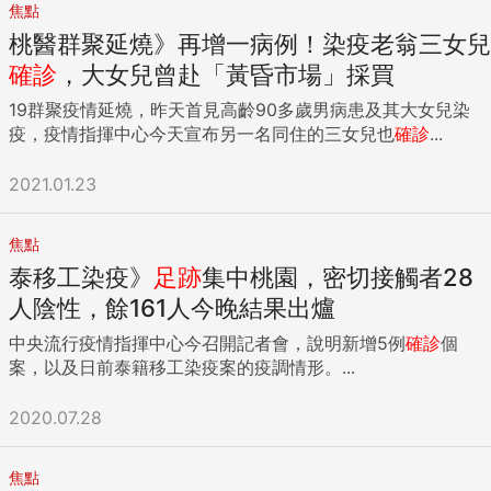
焦點
桃醫群聚延燒》再增一病例！染疫老翁三女兒
確診
，大女兒曾赴「黃昏市場」採買
19群聚疫情延燒，昨天首見高齡90多歲男病患及其大女兒染
疫，疫情指揮中心今天宣布另一名同住的三女兒也
確診
...
2021.01.23
焦點
泰移工染疫》
足跡
集中桃園，密切接觸者28
人陰性，餘161人今晚結果出爐
中央流行疫情指揮中心今召開記者會，說明新增5例
確診
個
案，以及日前泰籍移工染疫案的疫調情形。...
2020.07.28
焦點