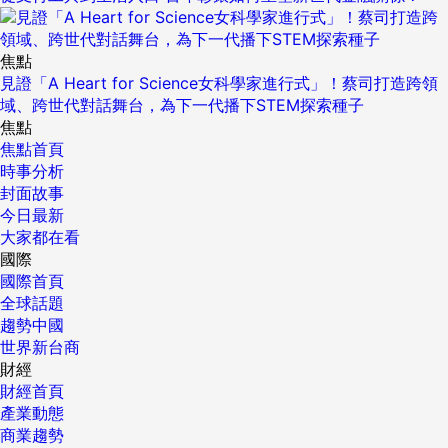
焦點
見證「A Heart for Science女科學家進行式」！蔡司打造跨領
域、跨世代對話舞台，為下一代播下STEM探索種子
焦點
焦點首頁
時事分析
封面故事
今日最新
大家都在看
國際
國際首頁
全球話題
趨勢中國
世界新台商
財經
財經首頁
產業動態
商業趨勢