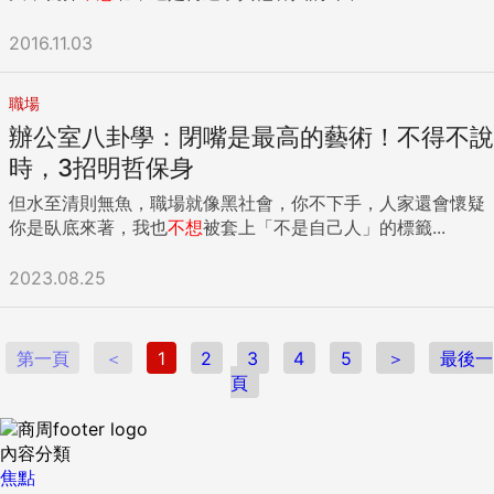
2016.11.03
職場
辦公室八卦學：閉嘴是最高的藝術！不得不說
時，3招明哲保身
但水至清則無魚，職場就像黑社會，你不下手，人家還會懷疑
你是臥底來著，我也
不想
被套上「不是自己人」的標籤...
2023.08.25
第一頁
＜
1
2
3
4
5
＞
最後一
頁
內容分類
焦點