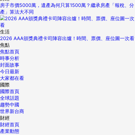
房子市價5000萬，遺產為何只算1500萬？繼承房產「報稅、分
產」算法大不同
生活
2026 AAA頒獎典禮卡司陣容出爐！時間、票價、座位圖一次看
焦點
焦點首頁
時事分析
封面故事
今日最新
大家都在看
國際
國際首頁
全球話題
趨勢中國
世界新台商
財經
財經首頁
產業動態