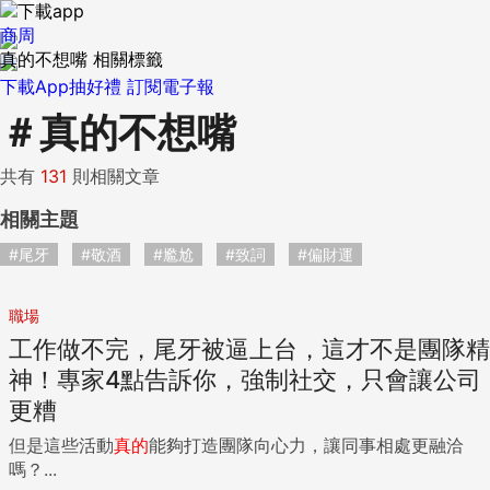
商周
真的不想嘴 相關標籤
下載App抽好禮
訂閱電子報
＃
真的不想嘴
共有
131
則相關文章
相關主題
#尾牙
#敬酒
#尷尬
#致詞
#偏財運
職場
工作做不完，尾牙被逼上台，這才不是團隊精
神！專家4點告訴你，強制社交，只會讓公司
更糟
但是這些活動
真的
能夠打造團隊向心力，讓同事相處更融洽
嗎？...