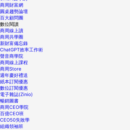
商周財富網
圓桌趨勢論壇
百大顧問團
數位閱讀
商周線上讀
商周共學圈
新財富備忘錄
ChatGPT效率工作術
聲音商學院
商周線上課程
商周Store
週年慶好禮送
紙本訂閱優惠
數位訂閱優惠
電子雜誌(Zinio)
暢銷圖書
商周CEO學院
百億CEO班
CEO50失敗學
組織領袖班