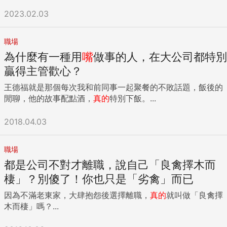
2023.02.03
職場
為什麼有一種用
嘴
做事的人，在大公司都特別
贏得主管歡心？
王德福就是那個每次我和前同事一起聚餐的不敗話題，飯後的
閒聊，他的故事配點酒，
真的
特別下飯。...
2018.04.03
職場
都是公司不對才離職，說自己「良禽擇木而
棲」？別傻了！你也只是「劣禽」而已
因為不滿老東家，大肆抱怨後選擇離職，
真的
就叫做「良禽擇
木而棲」嗎？...