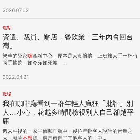
2026.07.02
焦點
資遣、裁員、關店，餐飲業「三年內會回台
灣」
繁華的陸家
嘴
金融中心，原本是人潮擁擠，上班族人手一杯時
尚手搖飲，如今宛如死城。...
2022.04.21
職場
我在咖啡廳看到一群年輕人瘋狂「批評」別
人....小心，花越多時間檢視別人自己卻越平
庸
週末午後的一家平價咖啡廳中，幾位年輕客人說話的音量之
大，就算
不想
聽，還是傳進了其他客人的耳中...