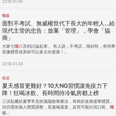
2016.10.06
職場
面對不考試、無威權世代下長大的年輕人...給
現代主管的忠告：放棄「管理」，學會「協
商」
大家七
嘴
八舌的討論起來。 有人說，不考試，很好哇，有些專
長像體育或美術可以多元化發展！...
2018.01.30
生活
夏天感冒更難好？10大NG習慣讓免疫力下
降！狂喝冰飲、長時間待冷氣房都上榜
三伏貼屬於夏季常見的溫陽散寒療法，有助於改善虛寒體質，
但仍需依個人體質調整，若溫補過度，反而可能出現口乾、
嘴
破...