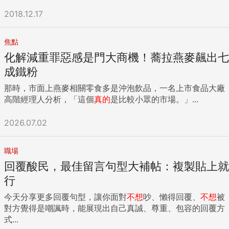
2018.12.17
焦點
化解減重罪惡感是門大商機！蕎拉燕麥飆出七
成鐵粉
那時，市面上燕麥相關零食多是沖泡飲品，一名上市食品大廠
高階經理人分析，「這個
真的
是比較小眾的市場。」...
2026.07.02
職場
回覆酸民，最佳留言句型大補帖：複製貼上就
行
今天分享更多回覆句型，讓你面對
不想
吵、懶得回覆、
不想
被
對方覺得是嘲諷時，能展現出自己真誠、尊重、包容的回覆方
式...