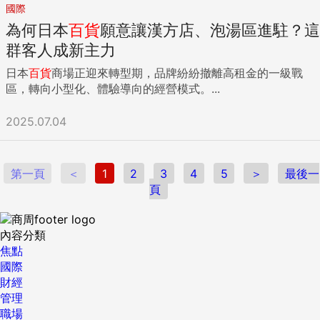
國際
為何日本
百貨
願意讓漢方店、泡湯區進駐？這
群客人成新主力
日本
百貨
商場正迎來轉型期，品牌紛紛撤離高租金的一級戰
區，轉向小型化、體驗導向的經營模式。...
2025.07.04
第一頁
＜
1
2
3
4
5
＞
最後一
頁
內容分類
焦點
國際
財經
管理
職場