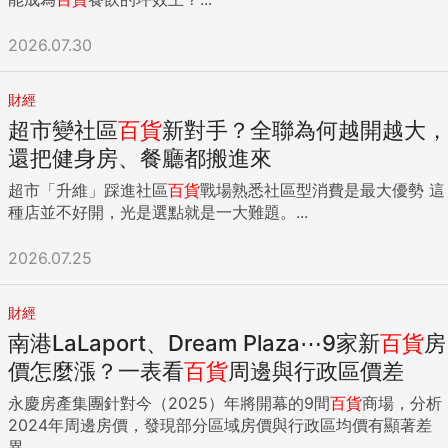
2026.07.30
財經
超市變社區
百貨
新對手？全聯為何越開越大，
還把健身房、餐廳都搬進來
超市「升維」踩進社區
百貨
戰場熟悉社區型消費是最大優勢 這
種店並不好開，光是選點就是一大難題。...
2026.07.25
財經
南港LaLaport、Dream Plaza⋯9家新
百貨
房
價怎麼漲？一表看
百貨
周邊與行政區價差
永慶房產集團針對今（2025）年將開幕的9間
百貨
商場，分析
2024年周邊房價，發現部分區域房價與行政區均價有顯著差
異...