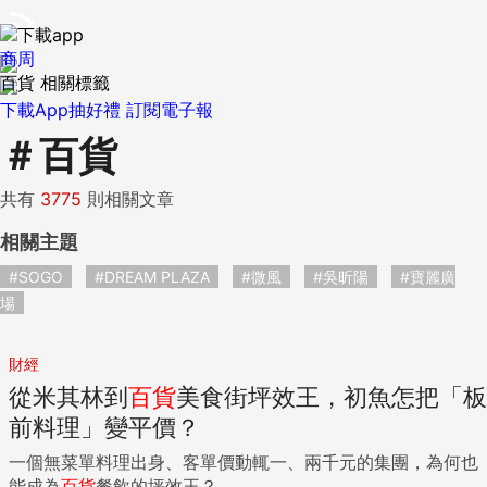
商周
百貨 相關標籤
下載App抽好禮
訂閱電子報
＃
百貨
共有
3775
則相關文章
相關主題
#SOGO
#DREAM PLAZA
#微風
#吳昕陽
#寶麗廣
場
財經
從米其林到
百貨
美食街坪效王，初魚怎把「板
前料理」變平價？
一個無菜單料理出身、客單價動輒一、兩千元的集團，為何也
能成為
百貨
餐飲的坪效王？...