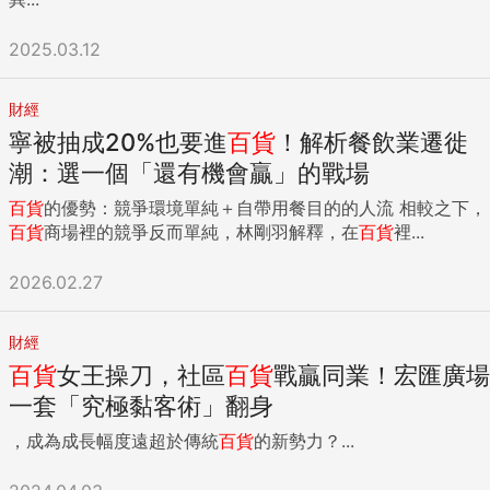
2025.03.12
財經
寧被抽成20%也要進
百貨
！解析餐飲業遷徙
潮：選一個「還有機會贏」的戰場
百貨
的優勢：競爭環境單純＋自帶用餐目的的人流 相較之下，
百貨
商場裡的競爭反而單純，林剛羽解釋，在
百貨
裡...
2026.02.27
財經
百貨
女王操刀，社區
百貨
戰贏同業！宏匯廣場
一套「究極黏客術」翻身
，成為成長幅度遠超於傳統
百貨
的新勢力？...