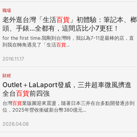
職場
老外逛台灣「生活
百貨
」初體驗：筆記本、榔
頭、手錶...全都有，這間店比小7更狂！
for the first time.我剛到台灣時，我以為7-11是最棒的店，直
到我在轉角遇見了「生活
百貨
...
2016.11.17
財經
Outlet＋LaLaport發威，三井超車微風擠進
全台
百貨
前四強
台灣
百貨
業版圖迎來震盪，隨著日本三井在台多點開發逐步到
位，2025年營收衝破新台幣380億元...
2026.04.08