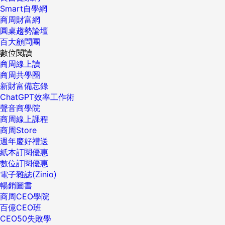
Smart自學網
商周財富網
圓桌趨勢論壇
百大顧問團
數位閱讀
商周線上讀
商周共學圈
新財富備忘錄
ChatGPT效率工作術
聲音商學院
商周線上課程
商周Store
週年慶好禮送
紙本訂閱優惠
數位訂閱優惠
電子雜誌(Zinio)
暢銷圖書
商周CEO學院
百億CEO班
CEO50失敗學