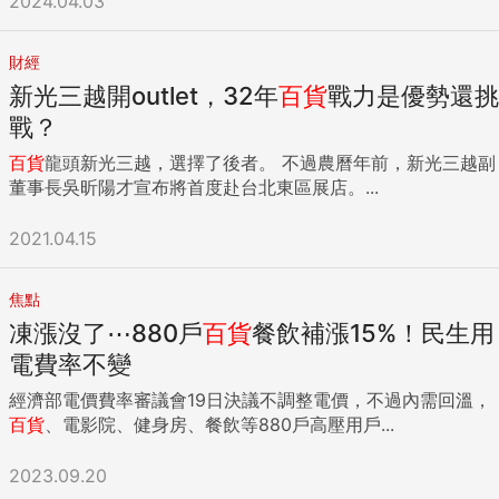
2024.04.03
財經
新光三越開outlet，32年
百貨
戰力是優勢還挑
戰？
百貨
龍頭新光三越，選擇了後者。 不過農曆年前，新光三越副
董事長吳昕陽才宣布將首度赴台北東區展店。...
2021.04.15
焦點
凍漲沒了⋯880戶
百貨
餐飲補漲15%！民生用
電費率不變
經濟部電價費率審議會19日決議不調整電價，不過內需回溫，
百貨
、電影院、健身房、餐飲等880戶高壓用戶...
2023.09.20