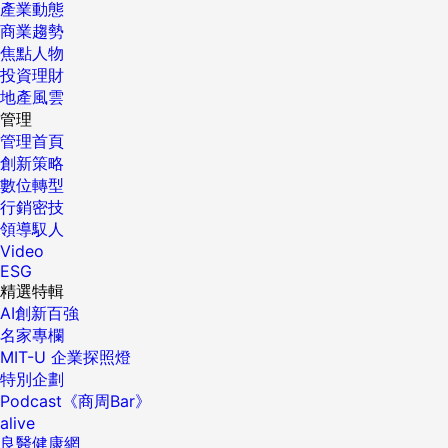
產業動態
商業趨勢
焦點人物
投資理財
地產風雲
管理
管理首頁
創新策略
數位轉型
行銷密技
領導馭人
Video
ESG
精選特輯
AI創新百強
名家專欄
MIT-U 企業探照燈
特別企劃
Podcast《商周Bar》
alive
良醫健康網