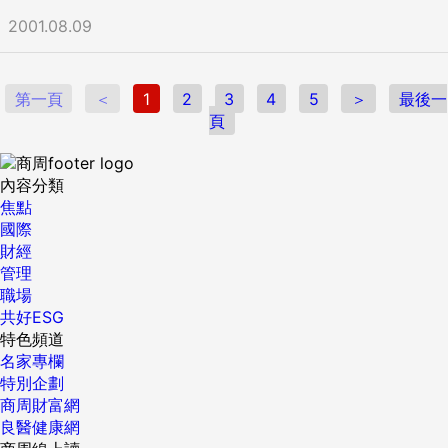
2001.08.09
第一頁
＜
1
2
3
4
5
＞
最後一
頁
內容分類
焦點
國際
財經
管理
職場
共好ESG
特色頻道
名家專欄
特別企劃
商周財富網
良醫健康網