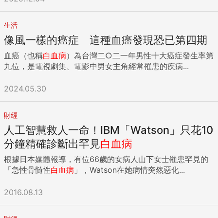
生活
像風一樣的癌症 這種血癌發現恐已第四期
血癌（也稱
白血病
）為台灣二○二一年男性十大癌症發生率第
九位，是電視劇集、電影中男女主角經常罹患的疾病...
2024.05.30
財經
人工智慧救人一命！IBM「Watson」只花10
分鐘精確診斷出罕見
白血病
根據日本媒體報導，有位66歲的女病人山下女士罹患罕見的
「急性骨髄性
白血病
」，Watson在她病情突然惡化...
2016.08.13