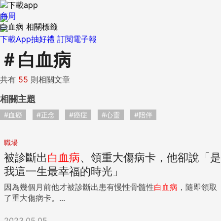
商周
白血病 相關標籤
下載App抽好禮
訂閱電子報
＃
白血病
共有
55
則相關文章
相關主題
#血癌
#正念
#癌症
#心靈
#陪伴
職場
被診斷出
白血病
、領重大傷病卡，他卻說「是
我這一生最幸福的時光」
因為幾個月前他才被診斷出患有慢性骨髓性
白血病
，隨即領取
了重大傷病卡。...
2023.05.05