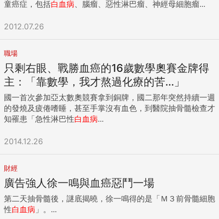
童癌症，包括
白血病
、腦瘤、惡性淋巴瘤、神經母細胞瘤...
2012.07.26
職場
只剩右眼、戰勝血癌的16歲數學奧賽金牌得
主：「靠數學，我才熬過化療的苦...」
國一首次參加亞太數奧競賽拿到銅牌，國二那年突然持續一週
的發燒及疲倦嗜睡，甚至手掌沒有血色，到醫院抽骨髓檢查才
知罹患「急性淋巴性
白血病
...
2014.12.26
財經
廣告強人徐一鳴與血癌惡鬥一場
第二天抽骨髓後，謎底揭曉，徐一鳴得的是「Ｍ３前骨髓細胞
性
白血病
」。...