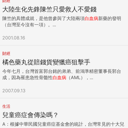
財經
大陸生化先鋒陳竺只愛救人不愛錢
陳竺的具體成就，是他曾參與了大陸兩項
白血病
新藥的發明
（台灣至今沒有一項）。...
2001.08.16
財經
橘色藥丸從賠錢貨變獵癌狙擊手
今年七月，台灣首富郭台銘的弟弟、前鴻準精密董事長郭台
成，因為罹患急性骨髓性
白血病
（AML），...
2007.09.13
生活
兒童癌症會傳染嗎？
A：根據中華民國兒童癌症基金會的統計，台灣常見的十大兒