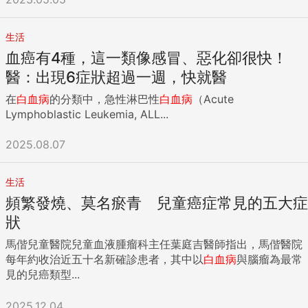
生活
血癌有4種，這一類像感冒、惡化卻很快！
醫：出現6症狀超過一週，快就醫
在
白血病
的分類中，急性淋巴性
白血病
（Acute
Lymphoblastic Leukemia, ALL...
2025.08.07
生活
頻繁發燒、莫名瘀青 兒童癌症常見的五大症
狀
馬偕兒童醫院兒童血液腫瘤科主任葉庭吉醫師指出，馬偕醫院
每年約收治近五十名新確診患者，其中以
白血病
與腦瘤為最常
見的兒癌類型...
2025.12.04