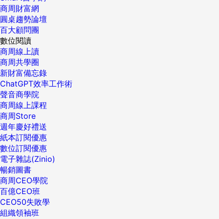
商周財富網
圓桌趨勢論壇
百大顧問團
數位閱讀
商周線上讀
商周共學圈
新財富備忘錄
ChatGPT效率工作術
聲音商學院
商周線上課程
商周Store
週年慶好禮送
紙本訂閱優惠
數位訂閱優惠
電子雜誌(Zinio)
暢銷圖書
商周CEO學院
百億CEO班
CEO50失敗學
組織領袖班