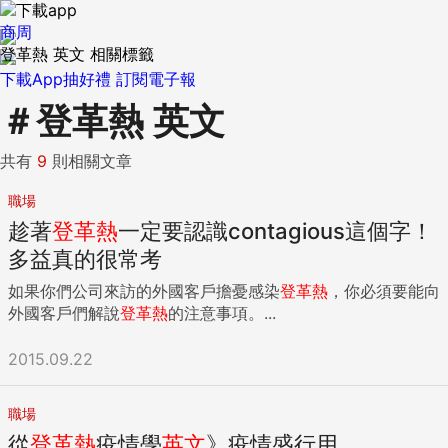
商周
登革熱 英文 相關標籤
下載App抽好禮
訂閱電子報
＃
登革熱 英文
共有
9
則相關文章
職場
趁著
登革熱
一定要認識contagious這個字！
多益真的很常考
如果你們公司來訪的外國客戶擔憂感染
登革熱
，你必須要能向
外國客戶們解說
登革熱
的注意事項。...
2015.09.22
職場
從
登革熱
疫情學
英文
》疫情盛行用