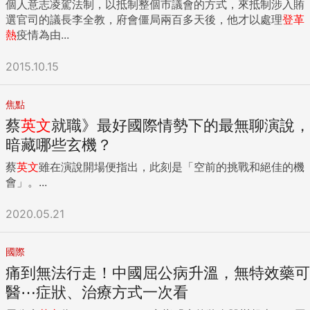
個人意志凌駕法制，以抵制整個市議會的方式，來抵制涉入賄
選官司的議長李全教，府會僵局兩百多天後，他才以處理
登革
熱
疫情為由...
2015.10.15
焦點
蔡
英文
就職》最好國際情勢下的最無聊演說，
暗藏哪些玄機？
蔡
英文
雖在演說開場便指出，此刻是「空前的挑戰和絕佳的機
會」。...
2020.05.21
國際
痛到無法行走！中國屈公病升溫，無特效藥可
醫⋯症狀、治療方式一次看