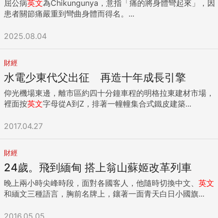
屈公病
英文
為Chikungunya，意指「痛的將身體彎起來」，因
患者關節痛嚴重到彎曲身體而得名。...
2025.08.04
財經
水電少東代父出征 再造十年成長引擎
仰光機場東邊，離市區約四十分鐘車程的明格拉東建材市場，
裡面按
英文
字母從A到Z，排著一幢幢集合式鐵皮建築...
2017.04.27
財經
24歲。飛到緬甸 搭上翁山蘇姬改革列車
晚上兩小時尖峰時段，面對各國客人，他隨時切換中文、
英文
和緬文三種語言，胸前名牌上，鑲著一面青天白日小國旗...
2016.05.05