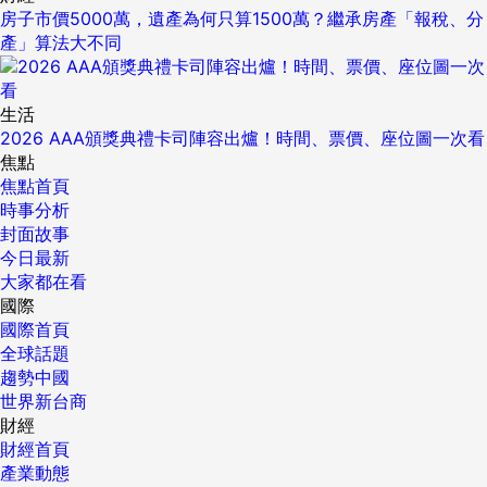
房子市價5000萬，遺產為何只算1500萬？繼承房產「報稅、分
產」算法大不同
生活
2026 AAA頒獎典禮卡司陣容出爐！時間、票價、座位圖一次看
焦點
焦點首頁
時事分析
封面故事
今日最新
大家都在看
國際
國際首頁
全球話題
趨勢中國
世界新台商
財經
財經首頁
產業動態