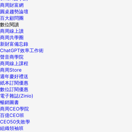
商周財富網
圓桌趨勢論壇
百大顧問團
數位閱讀
商周線上讀
商周共學圈
新財富備忘錄
ChatGPT效率工作術
聲音商學院
商周線上課程
商周Store
週年慶好禮送
紙本訂閱優惠
數位訂閱優惠
電子雜誌(Zinio)
暢銷圖書
商周CEO學院
百億CEO班
CEO50失敗學
組織領袖班