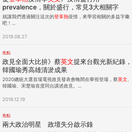
prevalence，關於盛行，常見3大相關字
就讓我們透過關注這次的
登革熱
疫情，來學習相關的多益字彙
吧！...
2019.08.27
焦點
政見全面大比拚》蔡
英文
提來台觀光新紀錄，
韓國瑜秀高雄清淤成果
2020總統大選首場電視政見發表會晚間在華視登場，蔡
英文
、
韓國瑜、宋楚瑜首度同台講述政見。...
2019.12.19
焦點
兩大政治明星 政壇失分啟示錄