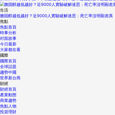
生活
膽固醇越低越好？近9000人實驗破解迷思：死亡率沒明顯差異
焦點
焦點首頁
時事分析
封面故事
今日最新
大家都在看
國際
國際首頁
全球話題
趨勢中國
世界新台商
財經
財經首頁
產業動態
商業趨勢
焦點人物
投資理財