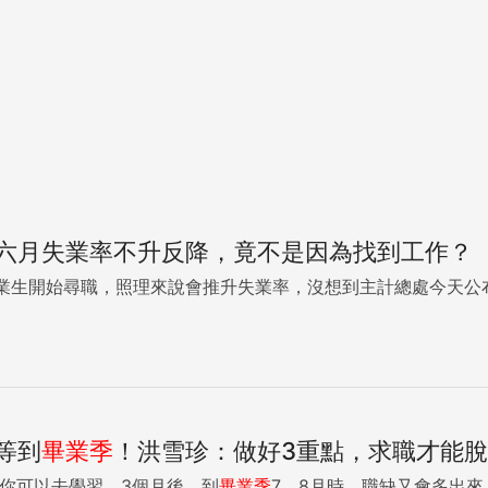
六月失業率不升反降，竟不是因為找到工作？
業生開始尋職，照理來說會推升失業率，沒想到主計總處今天公布6
等到
畢業季
！洪雪珍：做好3重點，求職才能
師給大家的建議是： 「你可以去學習，3個月後，到
畢業季
7、8月時，職缺又會多出來