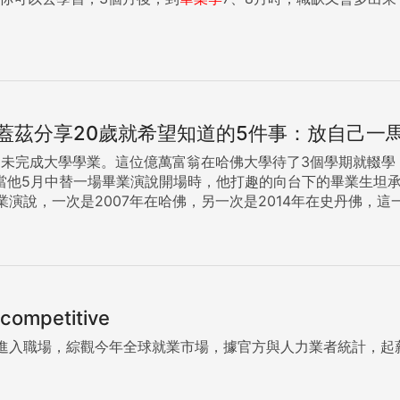
蓋茲分享20歲就希望知道的5件事：放自己一
tes）從未完成大學學業。這位億萬富翁在哈佛大學待了3個學期就
演說，一次是2007年在哈佛，另一次是2014年在史丹佛，這
這是因為相比名校會盡量壓低錄取率、提升聲望，它錄取率高達
高等教育過於昂貴、排外的願景。 雖然，蓋茲沒有正式大學學位，但67歲的他努力思索，假如是40多年
的東西對世界產生最大的影響力。 以下，就是他希望自己能早點在畢業典禮上知道的5件事： 你的生活不
mpetitive
基金會（Bill Melinda Gates Foundation）。 他認為，重新評估你自己和你的目標是一件
進入職場，綜觀今年全球就業市場，據官方與人力業者統計，起薪較
可能會想，即使身為一家市值上兆美元公司的聯合創始人，蓋茲當然
0多歲的他心態狂傲：「當我從大學輟學時，我認為自己無所不知。」 他意識到，「學習新
刻，你會發現自己面對一個你無法獨自解決的問題，」他說，「發生這種情況