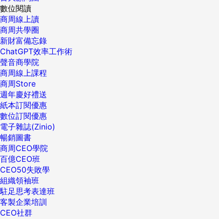
數位閱讀
商周線上讀
商周共學圈
新財富備忘錄
ChatGPT效率工作術
聲音商學院
商周線上課程
商周Store
週年慶好禮送
紙本訂閱優惠
數位訂閱優惠
電子雜誌(Zinio)
暢銷圖書
商周CEO學院
百億CEO班
CEO50失敗學
組織領袖班
駐足思考表達班
客製企業培訓
CEO社群