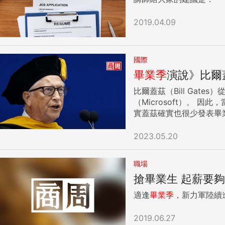
2019.04.09
國際
畢業季
演說》比爾
比爾蓋茲（Bill Ga
（Microsoft）。 因此，當他5月中替一場畢業演說開場時，他打趣的向台下的畢業生坦承：「一位大學輟學生對畢業了解多少？老實說，並不多。」 其
實蓋茲確實也很少發表畢業
該大學排名居中後段，但
學學生轉學機會，種種努力都符合蓋茲想要改革
2023.05.20
前的他，會想要得到什麼建議，進而用自己學到
是一齣單幕劇 「你現在可能面臨巨大壓力，覺得需要對你的職業生涯做出正確的決定，」他說，「你可能會覺得，這些決定會有永久性的影響，（但其
職場
實）它們不會。」 他回憶起，他還是學生時，也曾經歷同樣的壓力。 當他1975年與艾倫（Paul Allen）共同創辦微軟時，他認為「我會在那裡工作一輩
搶畢業生 起薪要夠co
子」。 他說，他「很高興」自己想錯了。 他的確在微軟待很久，2000年以前擔任執行長，2014年以前擔任董事長。「今天，我仍然從事軟體工作，但
慈善事業是我的全職工作，」他並提到他與前妻共同創辦的蓋茲
適逢
畢業季
，新力軍陸續
「好事」，即使它們與你最初設想的不一樣。 你不可能聰明到永遠不會感到困惑 你
也每天都在學新東西。但他坦承，2
2019.06.27
不知道的東西，而不是專注於你所知道的東西。」 「在你職業生涯的某個時