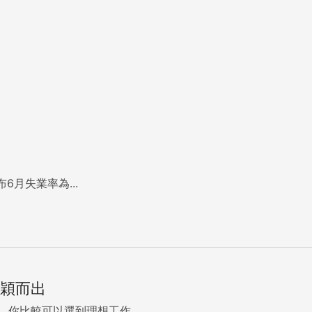
月失業率為...
脫穎而出
，你比較可以選到理想工作...