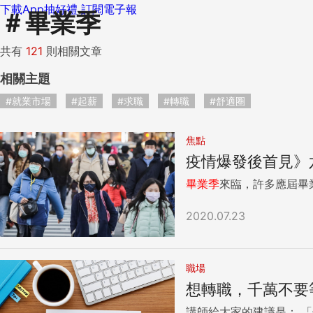
下載App抽好禮
訂閱電子報
＃
畢業季
共有
121
則相關文章
相關主題
#就業市場
#起薪
#求職
#轉職
#舒適圈
焦點
疫情爆發後首見》
畢業季
來臨，許多應屆畢
2020.07.23
職場
想轉職，千萬不要
講