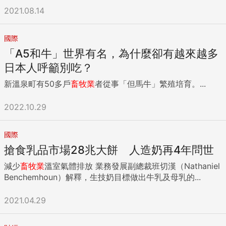
2021.08.14
國際
「A5和牛」世界有名，為什麼卻有越來越多
日本人呼籲別吃？
新溫泉町有50多戶
畜牧業
者從事「但馬牛」繁殖培育。...
2022.10.29
國際
搶食乳品市場28兆大餅 人造奶再4年問世
減少
畜牧業
溫室氣體排放 業務發展副總裁班切漢（Nathaniel
Benchemhoun）解釋，生技奶目標做出牛乳及母乳的...
2021.04.29