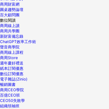
商周財富網
圓桌趨勢論壇
百大顧問團
數位閱讀
商周線上讀
商周共學圈
新財富備忘錄
ChatGPT效率工作術
聲音商學院
商周線上課程
商周Store
週年慶好禮送
紙本訂閱優惠
數位訂閱優惠
電子雜誌(Zinio)
暢銷圖書
商周CEO學院
百億CEO班
CEO50失敗學
組織領袖班