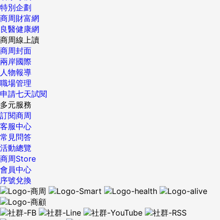
水效率提高10倍，同時產生的廢物量也大大减少。 可見這項科
特別企劃
技大規模應用後，首當其衝的就是農牧業。Rethink X預測到
商周財富網
2030年，美國乳牛數量將下降50%，讓這些年不景氣的奶牛
良醫健康網
養殖業雪上加霜。 不久前美國最大的乳業公司Dean Foods申
商周線上讀
請破產保護，在此之前Dean Foods已經連續5個季度虧損，負
商周封面
債近10億美元。根據美國農業部的數據，1975年以來美國人均
兩岸國際
牛奶消費量已下降超過40%。 Rethink X認為一旦現代食品科
人物報導
技能提供一瓶牛奶的蛋白質（牛奶中乳蛋白含量只占3.3%），
職場管理
整個牛奶產業鏈就會崩潰，這很有可能會在2030年發生。 這
申請七天試閱
項科技未來還可能改善人造肉的口感和味道，現時由植物蛋白
多元服務
的製成的人造肉，但無法再現肌肉的纖維質感，以及當中的結
訂閱商周
締組織，微生物程式設計或許能解决這個問題，而且成本也會
客服中心
大幅降低。 人類馴化作物和動物已經過去一萬年，這些動植物
常見問答
為我們的生存繁衍提供了最基本的保障，而現在我們可能即將
活動總覽
迎來人類史上糧食和農業生產方式的又一次大變革。 ＊本文由
商周Store
「愛範兒」授權，原文：這個食品黑科技可能會讓農牧業在10
會員中心
年後破產 責任編輯：陳慶徽核稿編輯：洪婉恬 ...
序號兌換