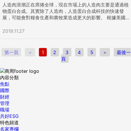
人造肉浪潮正在席捲全球，現在市場上的人造肉主要是通過植
物蛋白合成。其實除了人造肉，人造蛋白合成科技的快速發
展，可能會對糧食生產和農牧業造成更大的影響。 根據美國獨
立智庫Rethink X最近發佈的一份報告，到2030年人造蛋白的
價格將比現在的動物蛋白便宜5倍，到2035年能便宜10倍，達
2019.11.27
到跟糖相近的價格。 除了更加便宜，這些人造蛋白在各個關鍵
内容上都更具優勢，比如更有營養、更加健康、味道更好、更
加方便，並且種類難以想像的豐富，這意味著未來人造蛋白有
第一頁
＜
1
2
3
4
5
＞
最後一
望取代傳統農牧業，成為人們獲取蛋白質的主要來源。 這樣的
頁
未來之所以可能實現，得益於快速發展的精密生物學。這項科
技人們可以對微生物進行程式設計，來生產幾乎任何複雜的有
機分子。 這種生物科技與食物生產結合的模式，報告將其稱之
內容分類
為「食物即軟體」（Food-as-Software），先由科學家設計
焦點
單個分子並上傳資料庫，世界各地的食品工程師就能像設計軟
國際
體一樣來設計不同的食物。 在這種模式下，食物能像軟體一樣
財經
快速反覆運算。而且每個新版本都會比上一代更加便宜。生產
管理
系統去中心化，在不同的環境中都能生產蛋白質，比傳統農牧
職場
業更具靈活性，對氣候地理環境的要求也沒這麼高。 報告指
共好ESG
出，比傳統農牧業相比，這種食品生產模式能將土地利用率提
特色頻道
高100倍，原料利用率提高10至25倍，時間效率提高20倍，節
名家專欄