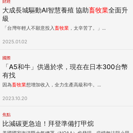
財經
大成長城驅動AI智慧養殖 協助
畜牧業
全面升
級
「台灣年輕人不願意投入
畜牧業
，太辛苦了。」...
2025.01.02
國際
「A5和牛」供過於求，現在在日本300台幣
有找
因為
畜牧業
想增加收入，全力生產高級和牛。...
2023.10.20
焦點
比減碳更急迫！拜登準備打甲烷
美國國家海洋暨大氣總署（NOAA）也發現，疫情無法阻止甲