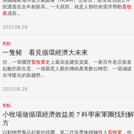
烷濃度在去年創新高，一大原因，就是人類吃肉需求帶動
畜牧
業
成長...
2021.08.26
焦點
一隻豬 看見循環經濟大未來
但，一筆國營
畜牧業
史上最高改建投資案、一家百年老店振衰
起敝的新生意、一個最惹人厭的傳統產業數位轉型、一場減緩
全球暖化的新趨勢...
2021.08.26
焦點
小牧場做循環經濟效益差？科學家軍團找到解
方
以動物營養品起家的祥圃，第二代吳季衡積極投入
畜牧業
，他