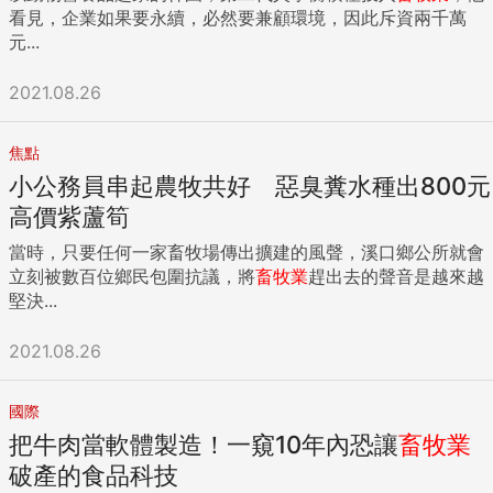
看見，企業如果要永續，必然要兼顧環境，因此斥資兩千萬
元...
2021.08.26
焦點
小公務員串起農牧共好 惡臭糞水種出800元
高價紫蘆筍
當時，只要任何一家畜牧場傳出擴建的風聲，溪口鄉公所就會
立刻被數百位鄉民包圍抗議，將
畜牧業
趕出去的聲音是越來越
堅決...
2021.08.26
國際
把牛肉當軟體製造！一窺10年內恐讓
畜牧業
破產的食品科技