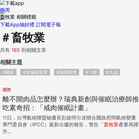
商周
畜牧業 相關標籤
下載App抽好禮
訂閱電子報
＃
畜牧業
共有
165
則相關文章
相關主題
#豬舍
#太陽能發電
#循環經濟
#卜蜂
#大成
國際
離不開肉品怎麼辦？瑞典新創與催眠治療師推
吃素奇招：「戒肉催眠計畫」
11日，台灣氣候聯盟秘書長彭啟明引述聯合國政府間氣候變遷
專門委員會（IPCC）最新出爐的報告，警告「
畜牧業
產量再躍
升...