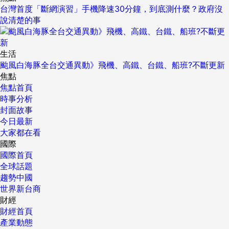
台灣首度「斷網演習」手機降速30分鐘，到底測什麼？政府沒
說清楚的事
生活
颱風白海豚全台交通異動》飛機、高鐵、台鐵、船班?不斷更新
焦點
焦點首頁
時事分析
封面故事
今日最新
大家都在看
國際
國際首頁
全球話題
趨勢中國
世界新台商
財經
財經首頁
產業動態