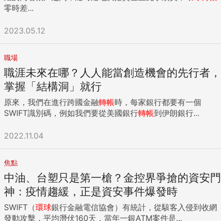
零時差...
2023.05.12
職場
職涯未來在哪？人人能當創造機會的先行者，
掌握「結構洞」就行
原來，我們在進行跨國金融
轉帳
時，每家銀行都要有一個
SWIFT識別碼，例如我們要從美國銀行
轉帳
到伊朗銀行...
2022.11.04
焦點
中油、台塑只是第一槍？金控界爭搶的資安門
神：疫情趨緩，正是資安事件爆發時
SWIFT（
環球
銀行金融電信協會）有統計，從駭客入侵到收網
發動攻擊，平均潛伏160天，當年一銀ATM案件是...