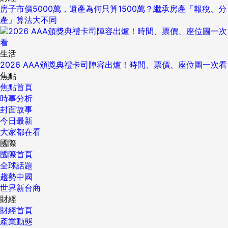
房子市價5000萬，遺產為何只算1500萬？繼承房產「報稅、分
產」算法大不同
生活
2026 AAA頒獎典禮卡司陣容出爐！時間、票價、座位圖一次看
焦點
焦點首頁
時事分析
封面故事
今日最新
大家都在看
國際
國際首頁
全球話題
趨勢中國
世界新台商
財經
財經首頁
產業動態