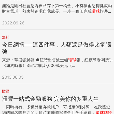
無論是剛出社會想為自己存下第一桶金、小有積蓄想穩健滾動
財富雪球、熱衷於追求自我成長、一步一腳印完成
環球
旅遊...
2022.09.26
焦點
今日網摘──這四件事，人類還是做得比電腦
強
來源：華盛頓郵報 ●紐時出售波士頓
環球
報，紅襪隊老闆接手
《紐約時報》3日宣布以7,000萬美元（...
2013.08.05
財經
滙豐一站式金融服務 完美你的多重人生
、同時擁有」多種外幣存款帳戶，可指定9種外幣，在跨國連
結的同名帳戶之間，隨時隨地調撥資金且免手續費，
環球
轉帳