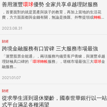
善用滙豐
環球
優勢 全家共享卓越理財服務
，首要面對的就是置產與孩子的教育，再加上當地的生活花
費，方方面面都與金錢有關，無論是換匯、外幣提領或
轉帳
...
2023.08.31
財經
跨境金融服務有口皆碑 三大服務市場最強
「滙豐股票全能通」，兩項服務均備受客戶青睞，與滙豐卓越
理財極具口碑的「
環球
轉帳
服務」，堪稱市場最強三大
環球
金
融服務...
2021.01.07
財經
從求學生涯到退休樂齡，國泰世華銀行以一站
式平台滿足各種渴望