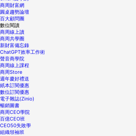
商周財富網
圓桌趨勢論壇
百大顧問團
數位閱讀
商周線上讀
商周共學圈
新財富備忘錄
ChatGPT效率工作術
聲音商學院
商周線上課程
商周Store
週年慶好禮送
紙本訂閱優惠
數位訂閱優惠
電子雜誌(Zinio)
暢銷圖書
商周CEO學院
百億CEO班
CEO50失敗學
組織領袖班