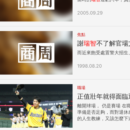
2005.09.29
焦點
謝
瑞智
不了解官場
而近來飽受處置警大招生
1998.08.20
職場
正值壯年就得面臨
離開球場， 仍是賽場 在職場工作，總是會想著退休的那一天。有人因為退休有保障，所以期待著那一天盡快到來，而更多人則是不知道自己為退休做的
準備是否足夠，而對退休
的人生教練，又該怎麼下達戰術才能贏得退休的勝利？ 下達戰術一：創
去薪水看似不高，但是卻