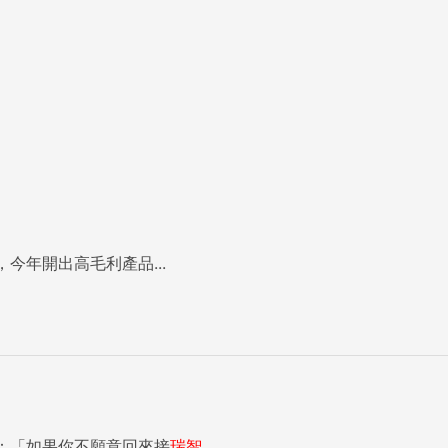
今年開出高毛利產品...
：「如果你不願意回來接
瑞智
...