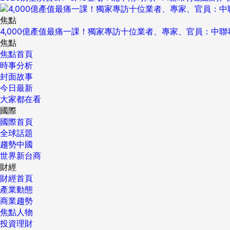
焦點
4,000億產值最痛一課！獨家專訪十位業者、專家、官員：中
焦點
焦點首頁
時事分析
封面故事
今日最新
大家都在看
國際
國際首頁
全球話題
趨勢中國
世界新台商
財經
財經首頁
產業動態
商業趨勢
焦點人物
投資理財