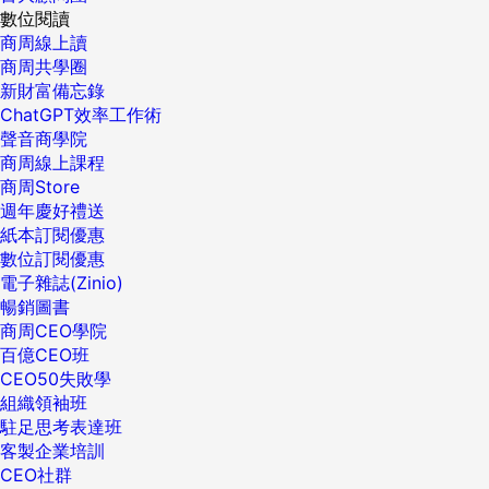
數位閱讀
商周線上讀
商周共學圈
新財富備忘錄
ChatGPT效率工作術
聲音商學院
商周線上課程
商周Store
週年慶好禮送
紙本訂閱優惠
數位訂閱優惠
電子雜誌(Zinio)
暢銷圖書
商周CEO學院
百億CEO班
CEO50失敗學
組織領袖班
駐足思考表達班
客製企業培訓
CEO社群