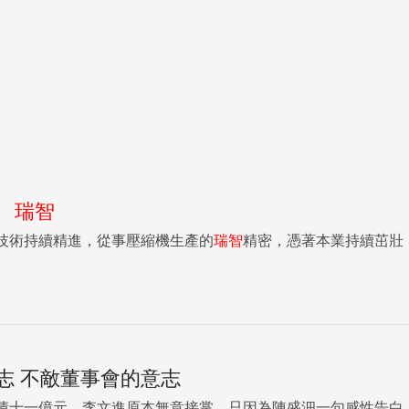
術
瑞智
技術持續精進，從事壓縮機生產的
瑞智
精密，憑著本業持續茁壯，
志 不敵董事會的意志
債十一億元，李文進原本無意接掌，只因為陳盛沺一句感性告白