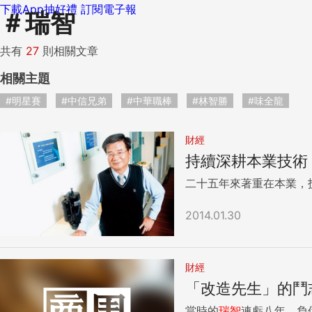
下載App抽好禮
訂閱電子報
＃
瑞智
共有
27
則相關文章
相關主題
#明星賽
#中信兄弟
#中華職棒
#林智勝
#味全龍
財經
持續深耕本業技
二十五年來著重在本業，
2014.01.30
財經
「改造先生」的鬥
當時的
瑞智
連虧八年，負