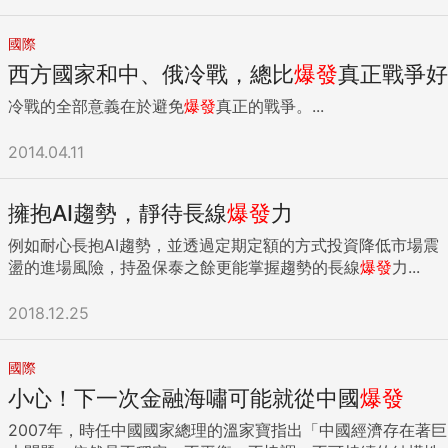
產業加上新的大腦。 以國內知名的世界級腳踏車龍頭巨大
（Giant Manufacturing）來說，面對萎縮的自行車銷售量，
國際
巨大擺脫「馬達」及「電池」的比拚，而是將「人機介面」的
西方國家和中、俄冷戰，總比
爆發
真正戰爭好
軟體演算法融入「控制器」的AI技術中，當電動車開啟後，會
自動偵測車況，並自行判斷在不同的路況中，提供不同的瓦數
冷戰的全部意義在於避免
爆發
真正的戰爭。...
動能及輔助力道，讓電動自行車升級為「有腦車」，這便是傳
統產業透過AI增加附加價值的一大證明。 國際研究分析機構
2014.04.11
Gartner也指出，2018年，台灣企業對AI不再持觀望的「守
勢」，舉例而言，零售業可運用AI來精準行銷、金融業則聚焦
擁抱AI趨勢，靜待長線
爆發
力
AI防詐騙、醫療業也以AI來判讀醫學影像，而製造業更是運用
AI來檢測品質。 黃詩琴分析，在快魚吃慢魚的新經濟中，企業
例如耐心長抱AI趨勢，並透過定期定額的方式投資降低市場震
要較勁的是：誰夠最快速地將策略融入AI，誰便能在市場中攻
盪的進場風險，持盈保泰之餘更能掌握趨勢的長線
爆發
力...
城掠地，創造豐厚的利潤，成為企業戰場上「快魚」贏家，也
因此，以安聯AI人工智慧基金而言，並非主動挑出AI產業中的
2018.12.25
大魚，而是希望為投資人抓住快魚，也就是AI技術的明日之
星。 值得一提的是，放眼全球AI競技場，美國仍處於領先態
勢，學術研究數量高於其他國家，而中國 AI 學術發表也急起
國際
直追；此外，印度在AI科技研究領域於 2013 年起快速發展，
小心！下一次金融海嘯可能就從中國
爆發
並在 2014 年超越英國，在AI論文數量方面位居全球第三位。
2007年，時任中國國家總理的溫家寶指出「中國經濟存在著巨
安聯證券投資信託股份有限公司 104台北市中山區復興北路