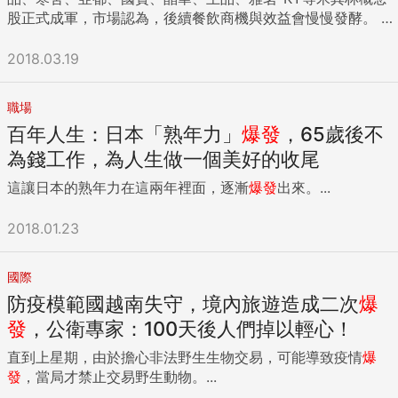
也相當的充滿童趣，以遊樂設施的方式去規劃外觀，內裡自然
者。國企也比私企更容易從國有銀行得到貸款。 但日本在
股正式成軍，市場認為，後續餐飲商機與效益會慢慢發酵。 米
動性下降，或債券發行機構違約不支付本金、利息或破產而蒙
也不會輸，幾乎只要能看見的每一個角落都有鮮豔的色彩，而
1980年代的經驗證明，那種認為金融自由化就能使經濟走向平
其林昨日隆重揭曉首本台北米其林指南的精選名單，共計20家
受虧損。本基金不適合無法承擔相關風險之投資人。投資人投
外觀看見的正方形、圓形也自然影響了內部的結構，無論是視
衡穩定的想法是錯誤的。正如喬·斯蒂維爾（Joe Studwell）在
餐廳摘星。其中雲品所屬雲朗觀光集團的頤宮拿下米其林三
資以高收益債券為訴求之基金不宜占其投資組合過高之比重。
2018.03.19
覺上的高低落差或是通道的規劃，都看起來像是在玩具屋裡面
其著作《亞洲是如何運行》中證明的那樣，無論是日本或韓
星，雖然頤宮目前餐飲業績主要貢獻在雲朗集團，但雲朗近年
現階段法令限制投資於中國大陸證券市場僅限掛牌上市之有價
一樣，而這個玩具屋卻真的可以住人呢！（編按：在Airbnb上
國，都不是通過自由市場的信貸實現經濟奇蹟的，相反，它們
一直積極評估要將表現較好的事業體併進雲品，以壯大雲品在
證券境外基金總金額不得超過基金淨資產價值10%，基金投資
每晚約台幣3578元） Reversible Destiny Loft 在社區中看來
職場
是依靠有意將信貸導入工業發展而非房地產或消費實現成功
五星級餐飲市場上的地位，頤宮摘星後，預期將對雲品有正面
地區包含中國大陸及香港，可能因產業循環或非經濟因素導致
特別顯眼，讓人很難忽略，而目前這樣的設計已經吸引了不少
百年人生：日本「熟年力」
爆發
，65歲後不
的。 當日本在1980年代放鬆對銀行系統的管制之後，接著就
效益。 雲朗集團表示，頤宮在摘星後訂位電話即被打爆、應接
價格劇烈波動，以及市場機制不如已開發市場健全，產生流動
租客，為數不多的空間還有提供特別的住宿可以體驗，誰說日
是一場巨大的房地產泡沫以及隨後的經濟破滅，結果就是持續
不暇，甚至已接獲小年夜的訂單。米其林最高光環果然不容小
性不足風險，而使資產價值承受不同程度之影響，投資前請詳
為錢工作，為人生做一個美好的收尾
本就是一貫的簡約沉靜？Reversible Destiny Loft就是要讓你
20年的低速增長和通縮。中國的人均收入在1990年僅相當於
覷。 另外，寒舍旗下的喜來登請客樓拿下二星，也將對寒舍營
閱基金公開說明書有關投資風險之說明。新興市場證券之波動
來到這裡，感受不一樣的日本！ ※ 精彩全文，請詳見《La
這讓日本的熟年力在這兩年裡面，逐漸
爆發
出來。...
日本的14，如果中國在實現發達國家生活水平出現了類似的挫
收有直接助益。喜來登表示，請客樓在摘星後本月訂位幾乎全
性與風險程度可能較高，且其政治與經濟情勢穩定度通常低於
Vie》。※ 本文由LaVie 授權刊載，未經同意禁止轉載。
折，那必將是悲劇性的。 然而中國經濟其中一個引人注目的特
滿，預計在摘星效應下，訂位將快速攀升。亞都旗下的天香樓
已開發國家，可能影響本基金所投資地區之有價證券價格波
{DS_BOX_14368} ...
2018.01.23
點，就是房地產和城市基礎設施建設——高樓住宅、大型交通
拿下一星，餐飲業績同樣可望受到帶動。 除了摘星餐廳外，國
動，而使資產價值受不同程度影響。本基金可投資於轉換公司
樞紐、會議中心，體育館和博物館，都比在同一經濟發展階段
賓的A CUT、川菜廳、粵菜廳、晶華旗下的Robins 與晶華軒
債，由於轉換公司債同時兼具債券與股票之特性，因此除利率
的日本和韓國要扮演更重要的角色。 這反映出兩大中國特色因
也一同收錄在米其林指南的推介名單之內。另外，六福
風險、流動性風險及信用風險外，還可能因標的股票價格波動
國際
素：第一大特色是當局強調「城市化」，但這種城市化本身就
（2705）旗下的萬怡酒店，寒舍集團的喜來登、寒舍艾美、寒
而造成該轉換公司債之價格波動，此外，非投資等級或未經信
防疫模範國越南失守，境內旅遊造成二次
爆
是目的，而非工業化的副產品。其二是中國實現經濟發展的
舍艾莉酒店皆獲台北米其林指南推薦的酒店名單，亦有助未來
用評等之轉換公司債所承受之信用風險相對較高。配息型基金
發
，公衛專家：100天後人們掉以輕心！
「去中心化」手段，區域之間不斷競爭，各城市都以宏大華麗
住房率的表現。 不僅此次台北版米其林指南受惠餐廳，國內不
的配息可能由基金的收益或本金中支付。任何涉及由本金支出
的城市基礎設施項目為榮。 在這一混合體中的共有特點則是，
少餐飲集團在海外亦有米其林摘星紀錄，隨著餐飲市場追星風
的部份，可能導致原始投資金額減損，且進行配息前未先扣除
直到上星期，由於擔心非法野生生物交易，可能導致疫情
爆
世界各地的銀行都可以創造出原本不存在的私人信貸，資金以
潮再起，可望加速餐飲集團將自家海外米其林品牌引進台灣。
應負擔之相關費用。本公司於公司網站揭露各配息型基金近12
發
，當局才禁止交易野生動物。...
及購買力，而如果不受公共政策限制的話，這些銀行都有一個
包括王品集團的自創品牌鵝夫人、雅茗-KY的alma西班牙餐
個月內由本金支付配息之相關資料供查詢，投資人於申購時應