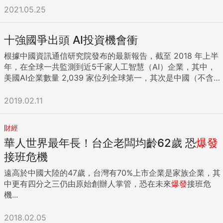
2021.05.25
十強國爭出頭 AI投資機會衝
根據中國資訊通信研究院發布的最新報告，截至 2018 年上半
年，在全球一共監測到近5千家人工智慧（AI）企業，其中，
美國AI企業數量 2,039 家位列全球第一，其次是中國（不含港
澳台）1,040 家，法人分析，國內不少資產管理業者近期紛紛
聚焦AI，投資人參與布局時，建議擴大AI視野，除了科技、機
2019.02.11
器人之外，包括消費、工業、金融類股等「AI全產業鏈」可考
慮一網打盡，才不至於漏接投資機會。 在美中雙雄之後，AI企
財經
業強國還包括：英國 392 家、加拿大 287 家、印度 152 家；
華人世界最年長！台企老闆均齡62歲 恐
爆發
除此之外，以色列、法國和德國AI企業的數量也超過了 100
家，從企業成立時間看，全球AI企業的創業潮集中在 2014 到
接班危機
2016年，其中不論是全球範圍內還是中國，2015 年新增AI企
遠高於中國大陸的47歲，台灣有70%上市企業是家族企業，其
業數量都是最多的，當年度全球新成立AI企業數量達 847 家，
中更有四分之三仍由原始創辦人掌管，恐在未來
爆發
接班危
從 2016 年開始，全球AI創業步伐才稍稍放緩。 安聯AI人工智
機...
慧基金產品經理黃詩琴表示，AI正在翻轉你我生活、翻倍企業
的附加價值，此刻，投資人也應該翻新思維，過去，投資人聽
2018.02.05
到AI，往往第一時間聯想到「機器人」，但AI其實可以讓不少