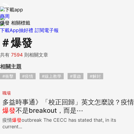
商周
爆發 相關標籤
下載App抽好禮
訂閱電子報
＃
爆發
共有
7594
則相關文章
相關主題
#衝擊
#疫情
#線上教學
#重啟
#解封
職場
多益時事通》「校正回歸」英文怎麼說？疫情
爆發
不是breakout，而是⋯
疫情
爆發
outbreak The CECC has stated that, in its
current...