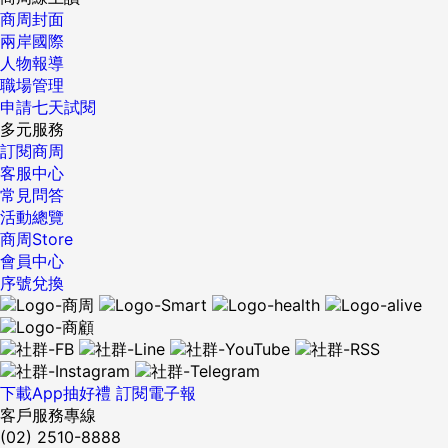
限制，外部資本帳戶被放開，這一龐大信貸數額將導致全球金
商周封面
融風險不斷增大。 我們希望中國政府能比2008年危機前的發
兩岸國際
達經濟體政策制定者們更好地認識到自由市場的優點和風險。
人物報導
如果不是的話，另一場危機——而且比前一場更加劇烈——將
職場管理
不可避免。 阿達爾·特納（Adair Turner），英國金融服務局前
申請七天試閱
主席，現任英國金融政策委員會委員，上議院議員。
多元服務
{DS_BOX_10500} ...
訂閱商周
客服中心
常見問答
活動總覽
商周Store
會員中心
序號兌換
下載App抽好禮
訂閱電子報
客戶服務專線
(02) 2510-8888