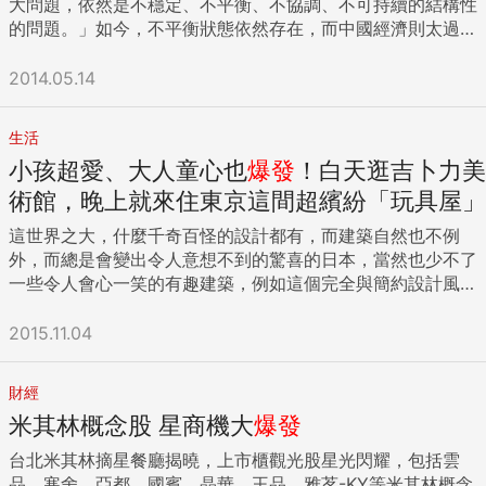
大問題，依然是不穩定、不平衡、不協調、不可持續的結構性
378號5-9樓客服專線：0800-088-588 ／ 02-8770-9828
的問題。」如今，不平衡狀態依然存在，而中國經濟則太過集
安聯投信獨立經營管理| 本基金經金管會核准或同意生效，惟
中於投資領域並過度依賴於信貸。 當前的中國領導層承諾要建
不表示絕無風險。基金經理公司以往之經理績效不保證基金之
立一個更為均衡的發展模式，並相信市場會在實現這一目標的
2014.05.14
最低投資收益；基金經理公司除盡善良管理人之注意義務外，
過程中扮演「決定性的角色」。但當某些領域需要更強監管之
不負責本基金之盈虧，亦不保證最低之收益，投資人申購前應
時，中國官員們不應奢望自由市場會成為金融部門的一劑萬能
詳閱基金公開說明書。本文提及之經濟走勢預測不必然代表本
生活
藥。事實上，中國目前的經濟不平衡狀況，在某種程度上正是
基金之績效，本基金投資風險請詳閱基金公開說明書。基金投
小孩超愛、大人童心也
爆發
！白天逛吉卜力美
反映出由信貸市場競爭所產生的危機。 即便是在2008年全球
資無受存款保險、保險安定基金或其他相關保障機制之保障，
金融危機之前，中國的年均投資GDP比率就達到極高的40%水
術館，晚上就來住東京這間超繽紛「玩具屋」
投資人須自負盈虧。基金投資可能產生的最大損失為全部本
平，而經濟學家們也在呼籲向經濟成長應該更多的轉型成消費
金。匯率變動可能影響基金之淨資產價值、申購價格或收益。
這世界之大，什麼千奇百怪的設計都有，而建築自然也不例
導向。2012年上述比率上升到47%，而工程建設已經占到了全
基金因短期市場、利率或流動性等因素，波動度可能提高，投
外，而總是會變出令人意想不到的驚喜的日本，當然也少不了
部產值的40%。總信貸量也從相當於GDP的130%飆升到
資人應選擇適合自身風險承受度之基金。PIMCO系列基金持有
一些令人會心一笑的有趣建築，例如這個完全與簡約設計風格
200%，無論是銀行貸款還是「影子銀行」信貸都急劇擴張。
衍生性商品之總部位，依愛爾蘭金融服務管理局的計算方法，
背道而馳的「Reversible Destiny Loft」。 由一對夫妻
中國和全球經濟都從這一刺激行動中受益，而這也在危險的通
可達基金淨資產價值之100%，可能造成基金淨值高度波動及衍
Arakawa 與Gins 攜手打造的Reversible Destiny Loft 位於東
2015.11.04
縮時期推高了總需求。但這也導致了在重工業，房地產以及城
生其他風險。本基金B類型受益權單位將每月進行收益分配評
京三鷹市，搶眼的原因便是那搶眼亮麗的色調，讓整棟建築物
市基礎設施建設方面的大量浪費，為中國留下了壞帳的挑戰。
估，決定應分配之收益金額，且分配金額若未達新台幣300
就像是個巨大的遊樂設施一般吸引我們的目光。Reversible
在許多領域，市場紀律的強化確實在應對失衡狀況的結構性原
元，除銀行特定金錢信託外，將轉入再投資。基金配息率不代
財經
Destiny Loft 的出現，其實部分原因也是如此，希望能讓大家
因方面發揮了重要作用。壓低價格的農村土地鼓勵了過度浪費
表基金報酬率，且過去配息率不代表未來配息率，配息時應注
米其林概念股 星商機大
爆發
一眼看見，除了雙眼為之一亮，還可以帶來興奮感，色彩的豐
的建設投資。中央政府和國有企業之間正常所有權關係的缺
意基金淨值之變動；基金淨值可能因市場因素而上下波動。由
富除了可以帶給人們喜悅的感覺，也有助於提振精神。 目前共
失，令後者可以只支付最低限度的紅利並且過度投資。銀行存
台北米其林摘星餐廳揭曉，上市櫃觀光股星光閃耀，包括雲
於高收益債券之信用評等未達投資等級或未經信用評等，且對
有9戶的Reversible Destiny Loft不僅色彩繽紛，外觀的打造
款利率的上限，導致家庭儲蓄者實際上是巨額補貼了企業貸款
品、寒舍、亞都、國賓、晶華、王品、雅茗-KY等米其林概念
利率變動的敏感度甚高，故本基金可能會因利率上升、市場流