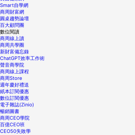
Smart自學網
商周財富網
圓桌趨勢論壇
百大顧問團
數位閱讀
商周線上讀
商周共學圈
新財富備忘錄
ChatGPT效率工作術
聲音商學院
商周線上課程
商周Store
週年慶好禮送
紙本訂閱優惠
數位訂閱優惠
電子雜誌(Zinio)
暢銷圖書
商周CEO學院
百億CEO班
CEO50失敗學