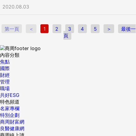
必然的偏好，就是把上述創造物投入到房地產發展中去，並因
廳，另外，代理或自創品牌在海外有摘星紀錄的漢來美食代理
謹慎考量。投資人因不同時間進場，將有不同之投資績效，過
2020.08.03
此推高土地價格。 即便排除了明顯的市場扭曲並強化市場紀
品牌名人坊、王品代理品牌「Putien莆田」、乾杯集團的老乾
去之績效亦不代表未來績效之保證。依基金投資標的風險屬性
律，這些因素依然會導致房產建設泡沫並最終破裂。危機前的
杯亦可望加速在台展店。 表格：經濟日報提供 ...
和投資地區市場狀況，由低至高編制為
愛爾蘭和西班牙銀行都和中國的國有銀行一樣擁有資助過度房
「RR1,RR2,RR3,RR4,RR5」五個風險收益等級。本風險收益等
第一頁
＜
1
2
3
4
5
＞
最後一
地產建設的能力。 因此，即便中國引入了更多的市場管制來取
級僅供投資人參考，不得作為投資唯一依據。有關基金應負擔
頁
得一個積極的成效，它必須計劃好用發達經濟體在2008年危機
之費用（境外基金含分銷費用）已揭露於基金之公開說明書或
前缺失的政策工具去限制信貸創造。同時對銀行資本​​金的要
投資人須知中，投資人可至公開資訊觀測站或境外基金資訊觀
求，對房地產貸款方面的風險權重應該要比銀行內部信貸風險
測站中查詢。 ...
內容分類
更高。 中國人民銀行應當維持商業銀行的資本儲備要求以限制
焦點
信貸創造，而不是像2008年前的發達經濟體那樣將其視為過時
國際
的東西。影子銀行的信貸供應必須嚴加規管。對信貸週期的控
財經
制能力至關重要，不可拱手讓給自由市場。 中國因此面對這一
管理
個嚴峻的挑戰。它必須實施轉型，不是朝向導致了2008年危機
職場
的西方模式，而是實現一個將某些市場管制因素和強大公共政
共好ESG
策限制相結合的全新模式。 這場轉型能否平穩進行，對全世界
特色頻道
來說都非常重要。到2020年代初期，中國的GDP將達20兆。
名家專欄
如果信貸GDP比率在那時達到250%，就意味著總貸款和債務
特別企劃
證券價值將達到50兆，比美國2008年的次級貸款規模還大3
商周財富網
倍。如今，大多數債務的償付都在國有部門以內，比如國有企
良醫健康網
業和國有銀行。但隨著私人部門不斷發展，國企受到嚴格預算
商周線上讀