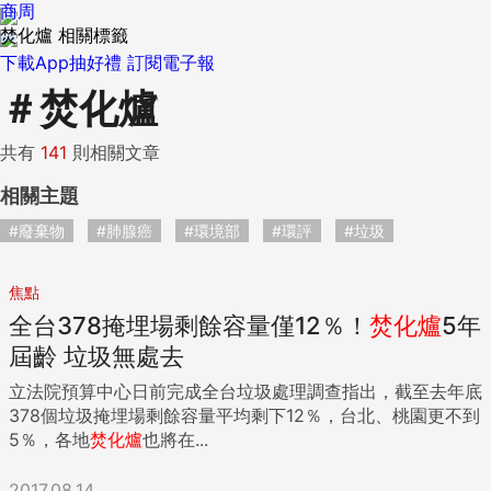
商周
焚化爐 相關標籤
下載App抽好禮
訂閱電子報
＃
焚化爐
共有
141
則相關文章
相關主題
#廢棄物
#肺腺癌
#環境部
#環評
#垃圾
焦點
全台378掩埋場剩餘容量僅12％！
焚化爐
5年
屆齡 垃圾無處去
立法院預算中心日前完成全台垃圾處理調查指出，截至去年底
378個垃圾掩埋場剩餘容量平均剩下12％，台北、桃園更不到
5％，各地
焚化爐
也將在...
2017.08.14