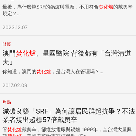
最後，為什麼燒SRF的鍋爐與電廠，不用符合
焚化爐
的戴奧辛
規定？...
2023.12.07
財經
澳門
焚化爐
、星國醫院 背後都有「台灣清道
夫」
你知道，澳門的
焚化爐
，是台灣人在管理嗎？...
2017.02.09
焦點
減碳良藥「SRF」為何讓居民群起抗爭？不法
業者燒出超標57倍戴奧辛
管
焚化爐
戴奧辛，卻縱放電廠與鍋爐 1999年，全台灣大量興
建
焚化爐
，美國廢棄物專家柯保世（Dr....