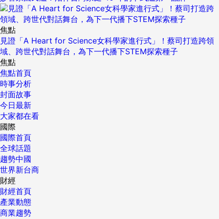
焦點
見證「A Heart for Science女科學家進行式」！蔡司打造跨領
域、跨世代對話舞台，為下一代播下STEM探索種子
焦點
焦點首頁
時事分析
封面故事
今日最新
大家都在看
國際
國際首頁
全球話題
趨勢中國
世界新台商
財經
財經首頁
產業動態
商業趨勢