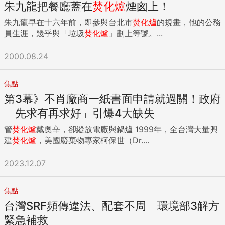
朱九龍把餐廳蓋在
焚化爐
煙囪上！
朱九龍早在十六年前，即參與台北市
焚化爐
的規畫，他的公務
員生涯，幾乎與「垃圾
焚化爐
」劃上等號。...
2000.08.24
焦點
第3幕》不肖廠商一紙書面申請就過關！政府
「先求有再求好」引爆4大缺失
管
焚化爐
戴奧辛，卻縱放電廠與鍋爐 1999年，全台灣大量興
建
焚化爐
，美國廢棄物專家柯保世（Dr....
2023.12.07
焦點
台灣SRF頻傳違法、配套不周 環境部3解方
緊急補救