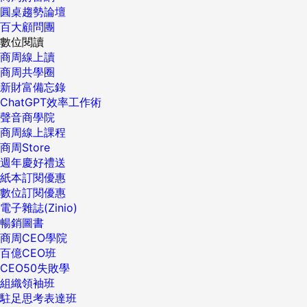
圓桌趨勢論壇
百大顧問團
數位閱讀
商周線上讀
商周共學圈
新財富備忘錄
ChatGPT效率工作術
聲音商學院
商周線上課程
商周Store
週年慶好禮送
紙本訂閱優惠
數位訂閱優惠
電子雜誌(Zinio)
暢銷圖書
商周CEO學院
百億CEO班
CEO50失敗學
組織領袖班
駐足思考表達班