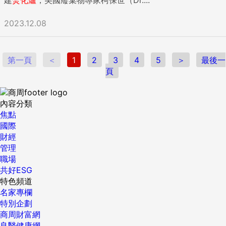
2023.12.08
第一頁
＜
1
2
3
4
5
＞
最後一
頁
內容分類
焦點
國際
財經
管理
職場
共好ESG
特色頻道
名家專欄
特別企劃
商周財富網
良醫健康網