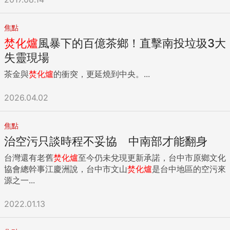
焦點
焚化爐
風暴下的百億茶鄉！直擊南投垃圾3大
失靈現場
茶金與
焚化爐
的衝突，更延燒到中央。...
2026.04.02
焦點
治空污只談時程不妥協 中南部才能翻身
台灣還有老舊
焚化爐
至今仍未兌現更新承諾，台中市原鄉文化
協會總幹事江慶洲說，台中市文山
焚化爐
是台中地區的空污來
源之一...
2022.01.13