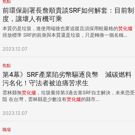
焦點
前環保副署長詹順貴談SRF如何解套：目前制
度，讓壞人有機可乘
本質仍是垃圾，進使用端後也要追蹤且須採用較嚴格的
焚化爐
排放標準 SRF的前身與本質還是垃圾，只是轉換一個名稱...
2023.12.07
焦點
第4幕》SRF產業陷劣幣驅逐良幣 減碳燃料
污名化！守法者被迫痛苦求生
雲林縣無
焚化爐
，垃圾量排第3過去靠SRF自主解決，未來恐受
阻 在台灣，雲林縣是少數沒有
焚化爐
的縣市...
2023.12.07
職場