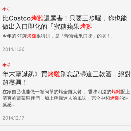
生活
比Costco
烤雞
還厲害！只要三步驟，你也能
做出入口即化的「蜜糖蘋果
烤雞
」
今年的KT牌
烤雞
很特別，是「蜂蜜蘋果口味」的喲！...
2014.11.26
生活
年末聖誕趴》買
烤雞
別忘記帶這三款酒，絕對
超盡興！
在家自己也能做一頓簡單的烤全雞大餐， 香味四溢的
烤雞
配上
清爽的蔬菜夥伴們，加上檸檬迷人的風味，完全中和
烤雞
的油
膩感...
2014.12.17