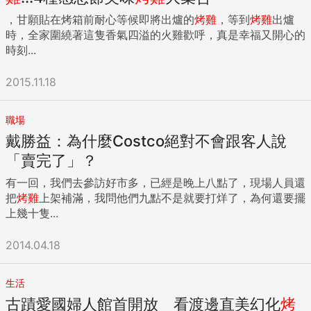
，甘願貼在烤箱前耐心等候即將出爐的
烤雞
，等到
烤雞
出爐
時，全家圍繞著這隻香氣四溢的火雞歡呼，真是幸福又開心的
時刻...
2015.11.18
職場
戴勝益：為什麼Costco絕對不會跟客人說
「賣完了」？
有一回，我們去參訪好市多，已經是晚上八點了，現場人員還
把
烤雞
上架補滿，我問他們九點不是就要打烊了，為何還要擺
上幾十隻...
2014.04.18
生活
古蹟愛國婦人館首開放 看渡邊直美幻化
烤