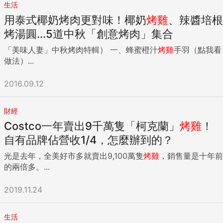
生活
用泰式椰奶烤肉更對味！椰奶
烤雞
、辣醬培根
烤湯圓...5道中秋「創意烤肉」集合
「美味人妻」中秋烤肉特輯） 一、蜂蜜橙汁
烤雞
手羽（點我看
做法）...
2016.09.12
財經
Costco一年賣出9千萬隻「柯克蘭」
烤雞
！
自有品牌佔營收1/4，怎麼辦到的？
光是去年，全美好市多就賣出9,100萬隻
烤雞
，銷售量是十年前
的兩倍多。...
2019.11.24
生活