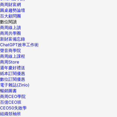
商周財富網
圓桌趨勢論壇
百大顧問團
數位閱讀
商周線上讀
商周共學圈
新財富備忘錄
ChatGPT效率工作術
聲音商學院
商周線上課程
商周Store
週年慶好禮送
紙本訂閱優惠
數位訂閱優惠
電子雜誌(Zinio)
暢銷圖書
商周CEO學院
百億CEO班
CEO50失敗學
組織領袖班