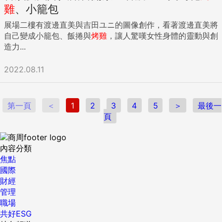
雞
、小籠包
展場二樓有渡邊直美與吉田ユニ的圖像創作，看著渡邊直美將
自己變成小籠包、飯捲與
烤雞
，讓人驚嘆女性身體的靈動與創
造力...
2022.08.11
第一頁
＜
1
2
3
4
5
＞
最後一
頁
內容分類
焦點
國際
財經
管理
職場
共好ESG