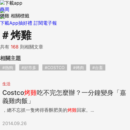
商周
烤雞 相關標籤
下載App抽好禮
訂閱電子報
＃
烤雞
共有
168
則相關文章
相關主題
#熱狗
#好市多
#COSTCO
#烤肉
#台畜
生活
Costco
烤雞
吃不完怎麼辦？一分鐘變身「嘉
義雞肉飯」
，總不忘抓一隻烤得香酥肥美的
烤雞
回家。...
2014.09.26