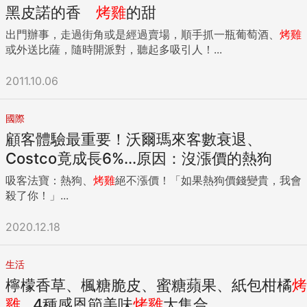
黑皮諾的香
烤雞
的甜
出門辦事，走過街角或是經過賣場，順手抓一瓶葡萄酒、
烤雞
或外送比薩，隨時開派對，聽起多吸引人！...
2011.10.06
國際
顧客體驗最重要！沃爾瑪來客數衰退、
Costco竟成長6%...原因：沒漲價的熱狗
吸客法寶：熱狗、
烤雞
絕不漲價！「如果熱狗價錢變貴，我會
殺了你！」...
2020.12.18
生活
檸檬香草、楓糖脆皮、蜜糖蘋果、紙包柑橘
烤
雞
...4種感恩節美味
烤雞
大集合