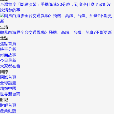
台灣首度「斷網演習」手機降速30分鐘，到底測什麼？政府沒
說清楚的事
生活
颱風白海豚全台交通異動》飛機、高鐵、台鐵、船班?不斷更新
焦點
焦點首頁
時事分析
封面故事
今日最新
大家都在看
國際
國際首頁
全球話題
趨勢中國
世界新台商
財經
財經首頁
產業動態