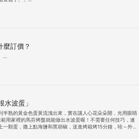
據什麼訂價？
...
根水波蛋」
到半熟的黃金色蛋黃流洩出來，實在讓人心花朵朵開，光用眼睛
上一顆蛋，撒上點海鹽和黑胡椒，送進烤箱烤15分鐘，哇～外圈
嫩嫩蛋白的培根水波蛋立即完成。美味又簡單，那就來試試看