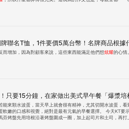
e的潮牌聯名T恤，1件要價5萬台幣！名牌商品根
反而增加，因為對顧客來說，這些東西能滿足他們想
炫耀
的心情。
！只要15分鐘，在家做出美式早午餐「爆漿培
若能來顆水波蛋，當天早上就會很有精神，尤其切開水波蛋，看
對是最有元氣的早餐選擇。 今天KT要示範用家裡的馬芬烤盤就能做出水波蛋喔！不需要任何技巧，連
馬芬烤盤先用培根沿著烤盤圍成一圈，加上起司片和土司，再打
香味四溢的焗烤起司，一切開，閃耀著光芒的流動蛋黃還有滑滑