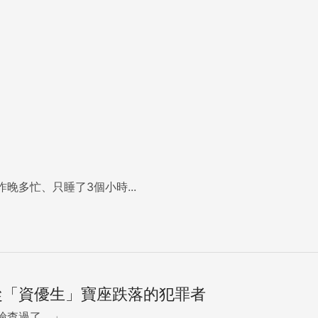
昨晚多忙、只睡了3個小時...
從「資優生」寶座跌落的犯罪者
過了。」...