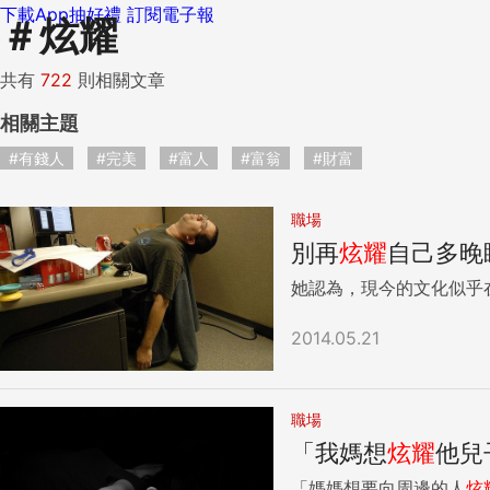
下載App抽好禮
訂閱電子報
＃
炫耀
共有
722
則相關文章
相關主題
#有錢人
#完美
#富人
#富翁
#財富
職場
別再
炫耀
自己多晚
她認為，現今的文化似乎
2014.05.21
職場
「我媽想
炫耀
他兒
「媽媽想要向周邊的人
炫