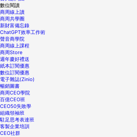
數位閱讀
商周線上讀
商周共學圈
新財富備忘錄
ChatGPT效率工作術
聲音商學院
商周線上課程
商周Store
週年慶好禮送
紙本訂閱優惠
數位訂閱優惠
電子雜誌(Zinio)
暢銷圖書
商周CEO學院
百億CEO班
CEO50失敗學
組織領袖班
駐足思考表達班
客製企業培訓
CEO社群