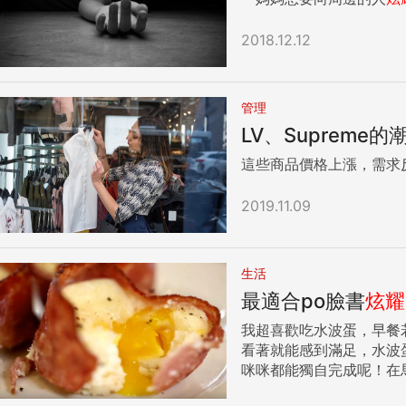
2018.12.12
管理
LV、Suprem
這些商品價格上漲，需求
2019.11.09
生活
最適合po臉書
炫耀
我超喜歡吃水波蛋，早餐
看著就能感到滿足，水波蛋軟嫩的口感和視覺，絕
咪咪都能獨自完成呢！在
的培根香脆鹹香，包裹著