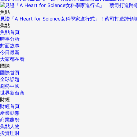
焦點
見證「A Heart for Science女科學家進行式」！蔡司打
焦點
焦點首頁
時事分析
封面故事
今日最新
大家都在看
國際
國際首頁
全球話題
趨勢中國
世界新台商
財經
財經首頁
產業動態
商業趨勢
焦點人物
投資理財