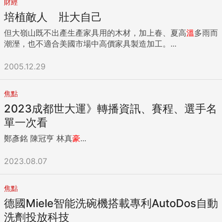
財經
培植敵人 壯大自己
但大嶺山既不出產生產家具用的木材，加上春、夏高
溫
多雨而
潮溼，也不適合美國市場中高價家具製造加工。...
2005.12.29
焦點
2023成都世大運》轉播資訊、賽程、選手名
單一次看
鄭彥銘 陳冠亨 林真
豪
...
2023.08.07
焦點
德國Miele智能洗碗機搭載專利AutoDos自動
洗劑投放科技