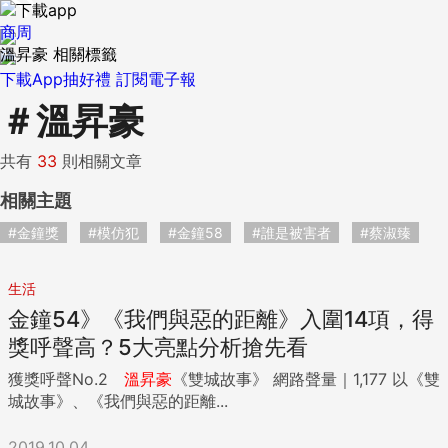
商周
溫昇豪 相關標籤
下載App抽好禮
訂閱電子報
＃
溫昇豪
共有
33
則相關文章
相關主題
#金鐘獎
#模仿犯
#金鐘58
#誰是被害者
#蔡淑臻
生活
金鐘54》《我們與惡的距離》入圍14項，得
獎呼聲高？5大亮點分析搶先看
獲獎呼聲No.2
溫
昇
豪
《雙城故事》 網路聲量｜1,177 以《雙
城故事》、《我們與惡的距離...
2019.10.04