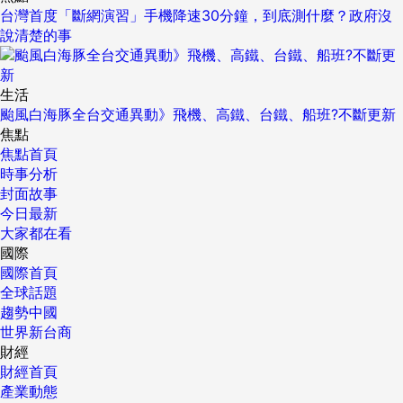
台灣首度「斷網演習」手機降速30分鐘，到底測什麼？政府沒
說清楚的事
生活
颱風白海豚全台交通異動》飛機、高鐵、台鐵、船班?不斷更新
焦點
焦點首頁
時事分析
封面故事
今日最新
大家都在看
國際
國際首頁
全球話題
趨勢中國
世界新台商
財經
財經首頁
產業動態