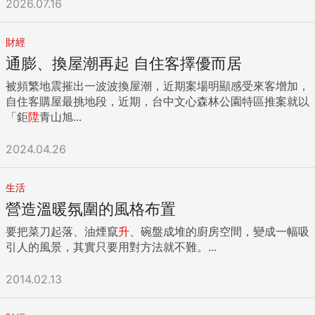
2026.07.16
財經
通膨、換屋潮再起 自住客擇優而居
被頻繁地震摧出一波波換屋潮，近期案場明顯感受來客增加，
自住客購屋最挑地段，近期，台中文心森林公園特區推案就以
「鉅
陞
青山旭...
2024.04.26
生活
營造溫暖氛圍的風格布置
要把菜刀起落、油煙竄
升
、碗盤成堆的廚房空間，變成一幅吸
引人的風景，其實只要用對方法就不難。...
2014.02.13