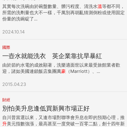
其實每次洗碗由於碗盤數量、髒污程度、清洗水
溫
等都不同，
所需的洗劑量也大不一樣，千萬別再胡亂猜測倒粉或使用固定
份量的洗碗碇了...
2024.10.14
國際
一壺水就能洗衣 英企業靠抗旱暴紅
由於節約水電的成效顯著，洗樂適面世以來最受旅館業者歡
迎，諸如美國連鎖飯店集團萬
豪
（Marriott）、...
2015.04.23
財經
別怕美升息逢低買新興市場正好
自川普當選以來，又逢市場對聯準會升息在即的預期心理，推
升
美元指數強漲，最高甚至一度突破一百零二點，創十四年新