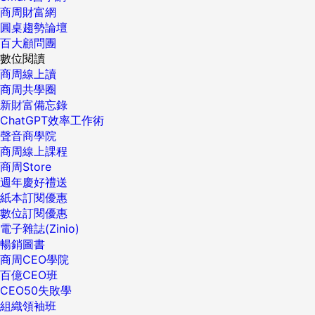
商周財富網
圓桌趨勢論壇
百大顧問團
數位閱讀
商周線上讀
商周共學圈
新財富備忘錄
ChatGPT效率工作術
聲音商學院
商周線上課程
商周Store
週年慶好禮送
紙本訂閱優惠
數位訂閱優惠
電子雜誌(Zinio)
暢銷圖書
商周CEO學院
百億CEO班
CEO50失敗學
組織領袖班