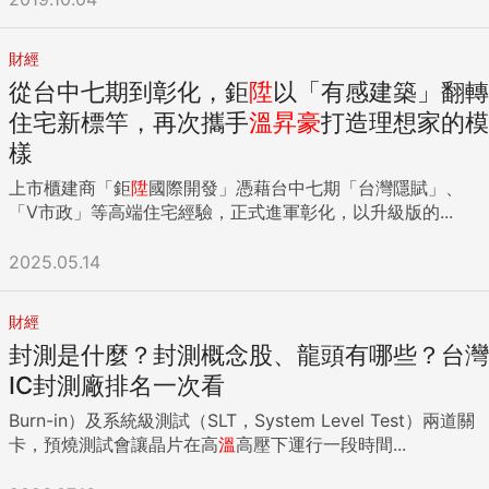
財經
從台中七期到彰化，鉅
陞
以「有感建築」翻轉
住宅新標竿，再次攜手
溫
昇
豪
打造理想家的模
樣
上市櫃建商「鉅
陞
國際開發」憑藉台中七期「台灣隱賦」、
「V市政」等高端住宅經驗，正式進軍彰化，以升級版的...
2025.05.14
財經
封測是什麼？封測概念股、龍頭有哪些？台灣
IC封測廠排名一次看
Burn-in）及系統級測試（SLT，System Level Test）兩道關
卡，預燒測試會讓晶片在高
溫
高壓下運行一段時間...