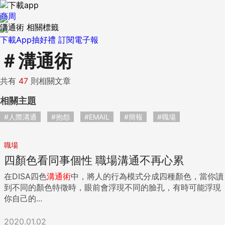
商周
溝通術 相關標籤
下載App抽好禮
訂閱電子報
＃
溝通術
共有
47
則相關文章
相關主題
#人際溝通
#抱怨
#EMAIL
#簡報
#職場
職場
四顏色看同事個性 職場溝通不再心累
在DISA四色
溝通術
中，將人的行為模式分成四種顏色，當你讀
到不同的顏色特徵時，眼前會浮現不同的臉孔，有時可能浮現
你自己的...
2020.01.02