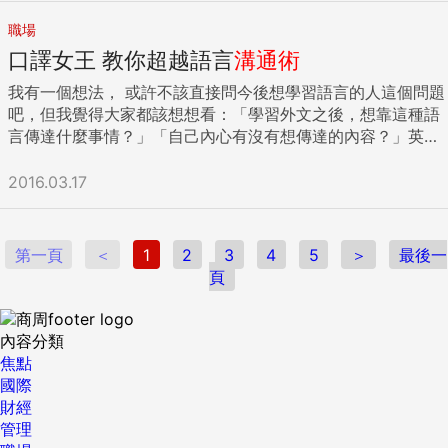
實，「閉嘴」，並不是不說話，它有兩層意義，第一，你得先
確認過。 曾：好比說地板，我說不要接縫，顏色要白。晏慶就
管大吵一番。」我看著Ｂ說：「你別火上加油了，Ａ又不是你
亞洲地區外，還包括歐洲、非洲等共50種語言。此外，本公司
開門做生意，最在乎的還是時間跟成本，若一個提案既不花很
聽懂別人的心；然後，再用別人可以接受的方式去溝通，不一
用白色樹脂砂，以類似灌漿的方式，來製作地板。 朱：即使是
職場
這樣彪悍個性，而且跟主管吵不見得有效果，但我支持要跟主
還與經營專業領域的翻譯公司攜手合作，因此如果有專利或技
多金錢試誤，又不耗多少時間，老闆會很樂意讓你建議的。 步
定是說話。 也就是說，聰明的閉嘴，是一種積極的閉嘴，閉嘴
白色也分很多種，是帶一點灰的白，還是帶一點米的白？我先
口譯女王 教你超越語言
溝通術
管一對一好好談這件事。」 確認與主管溝通的目的之後，務必
術文件需要翻譯，都能向本公司洽詢。【理由】 以往的翻譯服
驟四、如果不趕／不介意的話，能讓我試試嗎？ 最後，這也是
之後，你會聽懂人心，然後你會有搭配的溝通方案。 譬如，一
做成小型樣本，確認他要的是這種白色，這種質感，才進行施
主動出擊 出擊前，先在現況中找到對自己有利的立場與籌碼。
務，無法於櫃檯人員下班時間接單，損失不少可以活用的時
阿米自己一直在修練的基本功，關於徵詢老闆同意的部分，常
日賣一屋的美國房地產天王湯姆．霍金斯（Tom Hopkins），
我有一個想法， 或許不該直接問今後想學習語言的人這個問題
工。 問：不能做成樣本的材料，又該怎麼辦？ 朱：像說浴室
溝通是為了爭取權益，不要淪為情緒勒索。 Ｂ：「對！你要主
間，不過今後只要於線上下單，即使夜半時分，譯者也能收到
常一不小心就霸氣外露搞得原先一片好意想幫忙，但強勢到好
因為學會閉嘴，突破銷售業績零蛋的撞牆期，年賺一億元；聯
吧，但我覺得大家都該想想看：「學習外文之後，想靠這種語
用的大理石，因為每塊大理石、每一次的花色紋路都不會一
動出擊，跟主管把話說開，你要跟主管說不是你不幫忙Ｃ，只
原稿。事實上，已有其他公司利用本套全新服務，相較於過
像老闆不接受不行；還有另一種極端是過度恐懼與老闆互動，
強國際總裁杜書伍，在組織壯大後，近十年都在練習閉嘴，用
言傳達什麼事情？」「自己內心有沒有想傳達的內容？」英文
樣。所以，我都直接帶Rudy到工廠去，讓他直接挑選自己中意
是大家的專案都在收尾階段，你手邊的工作也忙不過來，你很
去，交件時間平均提早了10小時左右。【具體事例】」 「有關
想幫忙的人像小媳婦一樣，都不是個好策略。 最佳的方式還是
「引導式發問」打通員工思考的任督二脈；麥格理中國區總裁
只是「工具」，要在自己心裡保有想傳達的內容及想傳達的意
的那一種花色，才進行切割。 問：這裡的家具不多，但材質變
想幫，但是你知道Ｃ負責的專業業績對公司很重要，所以不能
本公司的新服務：（1）即使是需要緊急處理的翻譯文件，本公
建議透過「和緩但堅定」的方式詢問老闆的意願，例如，老闆
林群，則屢靠閉嘴搶灘空降主管職位成功。 這些例子都說明
願，再建立起讓聽者容易理解的結構，才算真正活用了英文這
2016.03.17
化卻很多樣，而且，都是名牌，價格應不便宜！ 曾：其實我對
耽擱，可是你的專案也急迫，所以如果你兩邊都處理，反而會
司也能迅速因應。（2）特殊語言及專業性內容，本公司都能
若你趕的話，大概只需要花幾分鐘，讓我跟你報告（或提供協
了：「不說」比「說」更有力量。 人際關係是雙向的，在這塊
種工具。 步驟一：讓對話容易理解 我初出茅廬時，曾經在某
家具的考量，主要是極簡，當然預算也很重要。 朱：像客廳的
耽誤兩邊的進度，你一定要堅定婉拒幫忙。」我：「但主管一
因應處理，本次就介紹如上。對於從事作業機具出口的貴公司
助），如果真的還是會緊張的話，也能用預擬簡單的大綱再溝
拼圖中，唯有你將最後一塊拼圖的主導權交給對方，讓對方心
場會議上聽到「百尺竿頭更進一步」，卻無法立即譯出，腦中
沙發有Armani Casa、Mattia Grassi、Living三個牌子，三樓
定會說，不然獎金多算你一點。而且Ａ的主管還說，他已經幫
而言，本公司必能提供符合需求的服務，敬請考慮採用。【要
通。 小提醒：與老闆互動要技巧性隱惡揚善 讓自己提供幫助
甘情願的與你一起完成拼圖，才能圓滿。這，很難，須要練
一片空白。這時，我身旁的夥伴助我一臂之力：「百尺竿頭就
起居室的沙發則是Minoti跟BB的。 要買好的品牌，又要控制預
第一頁
＜
1
2
3
4
5
＞
最後一
他擋掉其他部門支援工作，如果Ａ拒絕幫忙，感覺Ａ配合度
點】」 各位感覺如何？只要把表達內容整理成這樣，按理來
或接下新任務時，千萬不要對老闆主動說出像是：「報告老
習，須要消除你過去自以為是的習氣，克制你的衝動。 然而，
是英文裡 revolutionary change （劃時代的改變）的意思
算，就得花精神找展示品。 像客廳的Mattia Grassi沙發，跟
頁
低，又怕事。」 Ｂ：「齁，就不是錢的問題，也不是事情多的
說，即使沒花太多時間介紹，也能讓對方理解概要，進而更加
闆，我企劃書寫很爛，請給我業務的工作（挑工作）」「或是
一旦學會了，你的溝通也就成功了一大半！ 記住，當你怎麼說
吧。」我對日文中漢語的表現相當不擅長。要理解這些詞彙並
浴室的菲力普‧史塔克（Philippe Starck）浴缸，是展示過、但
問題啊！要是我就跟主管說，感謝主管考量到這一點，也謝謝
容易判斷是否採用這套服務。 雖然TNPREP法則為再簡單不過
我企劃書寫的沒有XX好，但我會努力的」這類自曝其短的對
都沒有用時，就是該停下來，學習閉嘴這堂課了。...
且確實譯出，除了語言能力之外，素養更是不可或缺。 如果覺
未用過的新品，價格比全新品便宜近五成。 曾：三樓起居室的
主管體諒幫我擋掉支援，讓我可以專心在專案上，公司既然指
的「模式」，但是效果絕佳，應該能讓口頭或書面表達變得淺
話。 記得你現在是在給老闆打造優質職場人設，非自毀招牌，
得只要會英文相關工作都能夠輕易上手，我必須說，這種想法
Minoti沙發是瑕疵品，原本的沙發布上滴到了水漬，但裡頭的
內容分類
定我為專案負責人，就代表我有主導權與責任要把專案完成，
顯易懂許多。 熟能生巧，要是有機會於業務洽談或會議場合發
而是要有技巧地換句話說：「老闆，我沒有撰寫大型企劃的經
似乎太過膚淺。儘管會說英文，想在華爾街工作當然必須具備
沙發是好的。我們買下來換了新的沙發布，就可以用了，比買
焦點
之前在另一部門，Ｃ有和我配合過專案，雖然他是後來承接
言，請務必試用看看；撰寫報告、電子郵件時，不妨重新檢視
驗，不知道我可以參考哪份資料或請教哪位同事？某某在業務
金融相關知識，沒有這些相關知識，等於你自己的心裡並沒有
全新的便宜了十萬塊。 5.善用設計師的找貨管道 問：如果是在
國際
的，但Ｃ做得很好大家是有目共睹的，我相信Ｃ有能力獨立完
內容架構是否符合TNPREP法則。除此之外，聆聽他人所言或
推廣成效很好，我能不能將草稿跟他討論」這種一邊表達協助
「該傳達的內容」。那麼，我們這些把英文視為工具的口譯
國外雜誌上看到，但台灣沒有賣的家具品牌，有沒有什麼門
財經
成一個專案，我比Ｃ早進公司，經驗多一點，我也希望能夠獨
閱讀他人文章時，也能依照TNPREP法則的順序重新排列組
意願，一邊爭取資源的方法先前的文章阿米有討論過，總之是
員，具體來說到底在想些什麼、做些什麼呢？接下來就讓我依
道？ 曾：有次我翻到《Architectural Digest》雜誌，就跟晏
管理
立處理專案。對我來說，獨立完成比獎金更重要。」 立場要堅
合，藉此整理思緒。 一旦能說明得讓人一聽就懂，對方的反應
一兼二顧，摸蛤仔兼洗褲。 結語：每一次的請求落實，都是一
照工作流程來一一解釋。 我認為「口譯」流程，可以分為以下
慶說，「我要跟約翰屈伏塔家的飛機倉庫裡，一樣的風扇！」