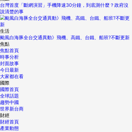
台灣首度「斷網演習」手機降速30分鐘，到底測什麼？政府沒
說清楚的事
生活
颱風白海豚全台交通異動》飛機、高鐵、台鐵、船班?不斷更新
焦點
焦點首頁
時事分析
封面故事
今日最新
大家都在看
國際
國際首頁
全球話題
趨勢中國
世界新台商
財經
財經首頁
產業動態