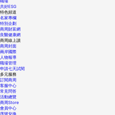
職場
定，說話要婉轉 不要一臉委屈的去溝通，你要的不是討拍，而
也將截然不同。自己的意見有人專心聆聽，或是給予肯定的切
次信任測試 在職場裡面被動等待永遠是最安全的策略，但是基
五個步驟： 步驟一：聆聽 步驟二：理解 步驟三：分析 步驟
朱：我寫e-mail去問雜誌編輯，查出這個風扇叫做「San
共好ESG
是去爭取權利，達到你要的目的。 我看著Ｂ說：「但孩子，我
身感受，可為自己帶來極大的自信，而這份自信，將使你的說
層需被看見就該多做一些反直覺的事情，就像「知難行易」與
四：轉換 步驟五：譯出 經過這五個步驟，講者的訊息藉此跨
Francisco」，然後再去跟美國的代理商聯繫。我們決定好風
特色頻道
們是個團隊啊。」Ａ在一旁忍不住笑了，Ｂ則正襟危坐的跟我
服功力更上層樓。 {DS_BOX_26057} 責任編輯：呂宇真核稿
「知易行難」本就需要調和，四個步驟從認識自己、創造人
越語言障礙傳達給聽者，「五步驟」也同樣適用於純日文的溝
扇的烤漆、顏色跟長度，由我這邊直接下訂單訂購。 曾：有些
名家專欄
說：「報告主管：就因為我們是個team，所以我們在各自的專
編輯：黃楸晴 ...
設、透過觀察及數據支持給予老闆協助，助人的歷程裡每一次
通中。 先來看看第一項步驟「聆聽」，沒能聽懂講者的話就無
家具是訂做的，我的家裡用了很多金屬色的東西，原木正好能
特別企劃
案上發揮，這樣大家都有舞台。我不怕事情多，只是都進入在
請求達成，累積都一點點信任，試著跨出那不容易的一步，畢
法口譯。我有過多次「聽錯」的經驗。現在還特別印象深刻的
注入一些暖色調，平衡氣氛。我告訴晏慶，要線條簡單的木家
商周財富網
收尾的重要階段，我想到的是兩邊的效率。我這邊我可以自己
竟，小孩才會期待凡事被理解，成熟大人則會主動遞上使用說
是將shock（震驚）聽成shark（鯊魚）。當時是逐步口譯，我
具。 朱：所以，玄關跟客廳的原木長椅，就是我針對他的需求
良醫健康網
完成，Ｃ如果需要支援，我建議可以調其他資淺或是對這專案
明書，祝好。 ＊本文獲《Amigo阿米果的人生攻略@自學派
耳裡聽到了shark，不過從上下文看來，翻成鯊魚明顯文不對
畫設計圖，到三義買檜木，直接依照需求訂做尺寸及造型。
商周線上讀
想學習的同事支援，一來他們可以跟著Ｃ學習如何掌握專案，
對》授權轉載 責任編輯：易佳蓉 ...
題，所以，途中我又修正。 另外，日本人以日文發表演說時，
問：這個房子裝潢到底花了多少錢？ 曾：不要談錢啦！總之，
商周封面
二來可以支援Ｃ，這樣整個團隊效率可以不會因為兩個專案同
會遇到「連珠炮」這個難纏的強敵。即使有許多想傳達的內
很多基礎工程，像是車庫到一樓的樓梯重做、管線重鋪……，
兩岸國際
時收尾而耽誤進度。」 我點點頭拍著Ｂ的肩說：「你不錯……
容，但講話卻像機關槍，顯然這個人忘記溝通時另一個重要的
最後所花的錢遠比預算多出一‧五倍，所以家具我就盡量省。
人物報導
挖坑給新同事跳！」語畢，我們三人大笑起來。Ｂ接著說：
環節，就是演講目的在於「讓聽眾容易理解」。 對方的「說」
晏慶做我這個案子其實也虧錢，但基本上，我對這個房子很滿
職場管理
「報告經理，我是覺得Ｃ的能力不錯，應該可以帶動其他同
是我們的「聽」，同一種語言的對話當中，如果聽到不易了解
意，它正是我要的！ ...
申請七天試閱
事。我手上的專案我可以獨立完成，Ｃ那邊需要支援，我們還
的發言，也該自我反省：「我的發言對方是不是也不好懂
多元服務
是把能夠支援的部分集中給他。下次如果我遇到同樣的情形，
呢？」 步驟二：理解發話者背景 語言光聽並不能理解。聽英
訂閱商周
我想你也會把支援給我。」我看著Ｂ說：「你很會嘛！」Ｂ一
文演講當然需要英語能力，不過光有語言能力還不夠。 像是之
客服中心
臉驕傲的說：「那當然！我也遇過啊，但我就不爽苦勞都我
前提到的「百尺竿頭」這個例子，我們知道素養也是必備的。
常見問答
做，功勞都別人的，不管怎樣，就是要說，不說就委屈一輩子
那麼，具備語言能力和素養就能理解所有內容嗎？答案是否定
活動總覽
了。」 我點點頭表示認同，看著Ａ說：「你試試吧！剛剛Ｂ都
的。 要理解「在戰爭中失去家人的悲哀」，是不是自己也一定
商周Store
演一次給你看了，有說有機會為自己爭取，沒說就什麼機會都
得有同樣經歷？兩個不同的人要有相同體驗根本不可能。可
會員中心
沒有了。別生氣了，吃飽回家睡飽，明天好好跟你主管談。」
是，即使沒有相同經驗，也能夠盡可能提升理解的程度。 假如
序號兌換
Ｂ點點頭望著Ａ說：「加油！要堅定自己的立場，千萬不要一