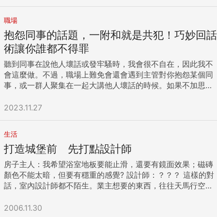
——所以演正派通常比較難得獎。白臉必須收起個人喜好，就
「要點．結論」。例如：「基於此故，本次我想表達的就是
算不認同黑臉的做法，也要站在同一陣線。否則小孩會無所適
××。」 以上就是讓表達內容淺顯易懂的公式「TNPREP法
職場
從，時間一久，他們甚至會比較爸媽誰好、誰不好，間接造成
則」。 將各個步驟（主題、個數、要點．結論、理由、具體事
抱怨同事的話題，一附和就是共犯！巧妙回話
夫妻爭執。 女兒在青春期的時候，在學校功課壓力很大；回到
例、要點．結論）以英文表示，然後取字首列出，就是
家，媽媽像跳針的唱盤，反覆嘮叨：「衣服亂丟、被子不摺、
術讓你誰都不得罪
「TNPREP」的命名由來。 務必從「究竟要談什麼」說起 為了
浴室的頭髮沒撿乾淨⋯⋯，」結果母女雙方變臉，家裡氣氛很
能言簡意賅，而且淺顯易懂地進行表達，絕不能忽略的就是
聽到同事在說他人壞話或發牢騷時，我會很不自在，因此我不
差。 在衝突發生的當下，雙方都在氣頭上，當白臉的說再多好
「告知主題」（究竟要談什麼？）。 凡事都得事先告知主題。
會這麼做。不過，職場上難免會還會遇到主管對你抱怨某個同
話都無效，最好是帶小孩跳出火線，轉移注意力。等小孩平靜
常聽人說「先說結論」。然而，要是真的先從結論說起，有時
事，或一群人聚集在一起大講他人壞話的時候。如果不加思索
以後，再解釋媽媽為什麼會這麼做：「因為大人的壓力沒辦法
反而會讓人聽得一頭霧水。 電視新聞一律先告知「主題」。
就同意、附和這些話，不知不覺會讓你變成共犯，使自己的聲
用唱歌、遊戲或哈拉來舒解，所以不知不覺間，用嘮叨舒解壓
新聞主播於播報新聞時，肯定一開頭便先告知「要說什麼」。
譽受損。 不隨之起舞，把自己變成「空氣」 通常壞話都是在
2023.11.27
力。」 我也建議孩子試著記錄「媽媽嘮叨日記」，如果媽媽嘮
例如：「今天於○○發生××事件」、「今天於東京舉辦××祭
當事人「背後」說的。因此，當你聽到別人在說壞話時，回答
叨的是孩子不願意改的生活習慣，就表示彼此對事情的看法不
典」，隨後才開始細述新聞內容，或是實況轉播現場畫面，展
「沒錯，我也一直這麼認為」，最後可能讓你被當事人當成
同。 身為隱形緩衝者，我會找一個彼此心情都不錯的時候，用
生活
開詳細的說明。 屬於說話專才的搞笑藝人也是採用相同的表達
「在背後說我壞話」的主謀。 在一些職場中，不附和同儕也可
聊天的方式，聊出大家可以接受的最大公約數，再用投票確定
打造城堡前 先打點設計師
方式。這些諧星已被訓練成一面對鏡頭，便能對著觀眾妙語如
能會被排擠。但講壞話只有短暫的凝聚力，你不知道誰會反過
是否通過；比如說家裏的公共空間不亂丟自己的東西，但是自
珠，他們的即興漫談簡直如寶庫一般，裝滿了「淺顯易懂的說
來在暗地講自己的壞話。換言之，這種相處方式無法產生真正
己的房間不管多亂就是個人的選擇，別人要尊重⋯⋯。彼此同
房子主人：我希望浴室地板要能止滑，還要有鏡面效果；磁磚
明」。 前幾天我也看了一個綜藝節目，對於諧星們極盡搞笑之
的友情。 在「說壞話大會」中，最好讓自己變成空氣。你可以
意後，就徹底執行；從媽媽先開始，要忍住不念孩子的房間，
顏色不能太暗，但要有穩重的感覺? 設計師：？？？ 這樣的對
能事的敬業態度，感到敬佩不已。所有諧星要開始說自己的搞
說「咦，有這種事呀？」這是一種不認同也不否定的說話技
但孩子也不能在公共空間，亂丟自己的東西。 白臉不是不嘮
話，室內設計師都不陌生。業主想要的東西，往往天馬行空、
笑段子時，一定會先說一句：「這是發生在我搭檔身上的事
巧，保持中立的處世之道，能降低變成主謀的風險。 先附和後
叨，只是方式不同。 大學以前，孩子生活單純，我常講人生大
甚至互相矛盾。 曾文泉和他的設計師朱晏慶，認識超過十年，
〜」藉此告知觀眾「內容大綱」。 要是所說的內容無法讓人理
補充，保持中立 當別人對你發牢騷時，要看清楚對方的本意。
道理，常被姊妹倆反嗆：「你講這些沒有幫助，又不會考比較
合作過兩棟房子。即使對彼此已熟悉，設計這房子時，還是一
2006.11.30
解，便不能逗樂觀眾。從事搞笑這一行，讓人一聽就懂為必備
就算是夫妻也會有不同的想法，有時候很難真心認同對方的抱
高分。」現在她們面臨的人生面向增加，好比妹妹最近在組織