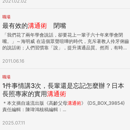
不住問：「怎麼啦？一副臭臉，你們公司又哪個人得罪你
2021.02.02
取對方發言，自己往往更加拚命地猜想：「究竟在說什麼
剝奪被抱怨對象的改進和成長機會。 （O）「是啊，不過跟剛
多，專心打磨一樣專屬的職能，例如專精寫企劃、善於跨部門
住之後，我常會無意間發現設計師安排的驚喜。像我坐在書房
了？」Ａ坐定位喝口水，一臉委屈的說：「沒人得罪我，是我
啊？」如此一來，將無法專注於對方表達的內容上。 各位平常
進公司時比起來，算是有進步了。」 先附和對方，再用不經意
協商談判、程式能力很強等，最好是讓老闆將你與專精能力綁
裡往前望，才發現原來長型窗裡的景觀，是落羽松的枝幹。還
自己笨，總是幫別人做業績。」Ｂ：「哇！你這情操也太偉
想表達些什麼之時，幾乎都是「事出突然」。比如突然造訪對
的語氣補充說明。如果當事者是自己的下屬，則要回答：「很
定，跟寫作相關文字活就找阿米本人之類就是成功的職場人
有一次我在一樓的客廳，往上看，才發現天花板有道長型的亮
職場
大，大家搶業績都來不及，你還幫別人做？」Ａ：「我也不願
方、突然找對方談話、突然開始說明。這時，突然告知對方
抱歉，從現在開始我會特別留意。」主管對你的評價也會跟著
設。 但職場工作者千萬不能為標新立異而誤入個人能力陷阱，
光，那是二樓更衣室的燈投射下來的。 朱：當代藝術品是會讓
最有效的
溝通術
閉嘴
意啊！我先前不是跟你們提過我去年整年都在忙一個很重要的
「重點是○○」，想必對方也不知各位所云，完全無法理解
提升。 {DS_BOX_36572} ＊本文摘自一起來出版《贏得好人
選定了沒有辨識度或是太多鈄槓的職場人設，就像是大明是固
人思考的，所以我希望這個空間，也能讓Rudy有這樣的樂趣。
專案嗎？」 我和Ｂ不約而同點點頭，印象中那時候Ａ忙到都沒
吧。 對方通常是在一片純白的狀態下，開始聆聽各位所言。務
緣的「精準回話術」》 責任編輯：陳瑋鴻核稿編輯：倪旻勤 ...
定報告壞消息的角色，或是想到粗重活就找小華等這種愈出名
「我們花了兩年學會說話，卻要花上一輩子六十年來學會閉
3.將氣候納入改建考量 問：華城的冬天特別冷，但有住在華城
時間跟我們吃飯，我說：「那時候你還說你們主管說你弄的不
必一開始便告知「主題」及談話內容的全貌，藉此讓聆聽者做
愈扣分的設定，搞得老闆最後把自己定位成討厭鬼或免洗筷般
嘴。」～海明威 在這個眾聲喧嘩的時代，充斥著教人伶牙俐齒
的朋友說，一進你家就會覺得特別暖！ 曾：搬到新家之前，我
錯，到時候專案結束，記你功勞一筆。」Ａ說：「我都做了
好「腦袋的準備動作」。 只要能讓對方預知「原來接下來要說
的存在。 步驟二、主動製造幫忙的機會、詢問但不強迫 有了
的說話術；人們習慣靠「說」，提升溝通品質。然而，有時
在華城租房子住，曾經有半夜翻個身，臉就被枕頭冰醒的經
90%，但後來我調去另一單位支援，那個專案就讓同事Ｃ去承
的是這件事啊」，對方將更加容易一聽就懂。 嘗試以TNPREP
初步的職場人設後，便是盡量製造幫忙對方的機會，我們不需
候，話說得越多，彼此的距離卻越來越遠。 因為有效的溝通，
驗，所以我問設計師，如何讓房子更暖？ 朱：針對華城環境濕
接，結果專案被總經理大大賞識，功勞業績都算在Ｃ身上，我
法則整理表達內容不再讓人質問：「究竟想說什麼？」 舉凡簡
要像搶答遊戲一樣拼命在老闆面前舉手說：「選我！選我！」
關鍵在於讀懂人心，但多數人忙著表達自己，卻一點也不懂對
2011.06.16
冷，溫度平均比市區低五到十度，我在外牆上加了一層大約三
雖然有點不高興但也沒多說話，主管安慰說我們是個team，我
報、行銷話術、會議發言、撰寫報告等，各種商務場合皆適用
反而該學習《高年級實習生》銀髮實習生班與新創老闆茱兒的
方，因此，話說越多，衝突越大。 懂得閉嘴，才是攻占人心的
十公分的EPS板（一種保溫斷熱用的層板，在歐美地區經常被
想說我還是把新單位手上的專案趕緊處理，結果Ｃ上個月又調
TNPREP法則。 「今天前來造訪，是想向您推薦一套方案，不
前期互動，班透過日常觀察發現茱兒非常在意共同辦公桌雜物
第一步，也是最容易被忽略的一步。 就像諾貝爾文學獎得主海
使用）。而且為了節省成本，我沒有把原本的牆打掉，而是直
來我們單位，然後Ｃ負責的專案要收尾了，因為上次的案件讓
職場
僅貴公司委託翻譯的合約書或使用說明書得以更快交件，即使
主動完成清理，還注意司機酒駕的狀況並提出代駕要求，總
明威（Ernest Miller Hemingway），他曾是戰地記者，傳遞
接把EPS板加在上面。 問：就像是替房子穿上一件衣服嗎？
Ｃ變成紅人，所以Ｃ跟主管說需要人支援，主管就要我去支援
專業性極高的文件，也能因應處理。【有利於對方的內容（扣
1件事情講3次，長輩還是忘記怎麼辦？日本
之，他不是坐等老闆召喚給予明確工作，而是營造合適機會協
消息是他的謀生本領，他並非不擅說話，卻出了名惜字如金，
朱：對！而且山上風大，另外做了雙層玻璃的鋁門窗，中間抽
Ｃ，我跟主管說我的專案也進入尾聲，我也很忙，結果主管說
人心弦）】 可以為您介紹從4月份開始的全新翻譯服務嗎？
助對方，以詢問但不強迫的方式接近老闆。 步驟三、老闆care
甚至說出「要花六十年學閉嘴」的名言。 再如提出相對論的愛
長照專家的實用
溝通術
成真空，就可以防止結露，隔熱跟隔音的效果都不錯。 曾：老
你比較有經驗，你支援Ｃ一下，到時候獎金算你一份啦。可是
【主題及步驟確認】 重點有二：【個數】 （1）即使是需要緊
的不外乎省時間或省錢 下屬常見提供的協助，不外乎勞動庶
因斯坦（Albert Einstein），有著打破砂鍋問到底的求真性
房子的密合度很重要，我以前在華城租房子，還曾遇到蛇鑽進
我又不是計較獎金！」Ａ越說越氣憤，說到這裡眼眶都濕了。
＊本文摘自遠流出版《高齡父母
溝通術
》 {DS_BOX_39854}
急處理的翻譯文件，本公司也能迅速因應。（2）特殊語言及
務，另一種更高竿的協助方式就是幫助老闆優化公務，例如老
格，在學生時代不惜惹惱老師，但大師淬煉畢生的智慧卻是：
來的經驗，所以買中古屋，門窗都得要重新做過。 4.預算與建
Ｂ拍拍Ａ的肩膀說：「給你呼呼，我知道你要的是主導權，前
責任編輯：陳瑋鴻核稿編輯：...
專業性內容，本公司都能因應處理。【結論】」 「至於為何能
闆決策要提出今年要推動某個新企劃，但你在前期研究過程發
「如果A等於成功，那麼在A＝X＋Y＋Z的公式裡，X是工作，
材須事先確認 曾：業主有時候跟設計師說，我要「質感好」的
期做得那麼辛苦，看著成果讓別人端走，心裡真的不舒服，而
做到這種程度，依照前述重點的順序說明如下：（1）本公司已
現若納入某些競品資訊將降低執行成本，時程亦能縮短。 除了
Y是玩樂，Z就是閉嘴。」愛因斯坦，也把閉嘴當作三大成功
東西，但是卻忘了說「預算」。 一百萬的質感，跟一千萬的質
且很多主管都會說哎呦，我懂你的感覺，你就多擔待一點，鬼
架構線上接單系統，能24小時隨時接單及交件。（2）本公司
2025.07.11
直接提出新增建議外（打老闆的臉），較高竿方式還是盡可能
DNA之一。 最有效的溝通！ 先聽懂人心，才能攻占人心 其
感，是不一樣的！ 朱：每個細節要用的材質，我一定會先讓他
才相信咧！這根本就是工作分配不均啊。要是我，一定去跟主
旗下有多位特約譯者，可翻譯的語言，除了貴公司出口大宗的
提供數據支持－將成本分析跟時程展開讓老闆通盤考量，畢竟