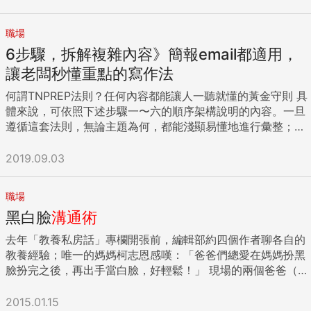
職場
6步驟，拆解複雜內容》簡報email都適用，
讓老闆秒懂重點的寫作法
何謂TNPREP法則？任何內容都能讓人一聽就懂的黃金守則 具
體來說，可依照下述步驟一〜六的順序架構說明的內容。一旦
遵循這套法則，無論主題為何，都能淺顯易懂地進行彙整；即
使主題再複雜，也能言簡意賅地予以歸納。 【步驟一】告知主
題（Theme）開門見山地告知主題。例如：「接著要說明的是
2019.09.03
關於○○的事」、「想和您討論一下關於○○的事」。 【步驟
二】告知表達要點的個數（Number）告知想要表達的要點有
職場
幾個。例如：「想表達的要點有三」、「重點有二」。 【步驟
黑白臉
溝通術
三】告知要點．結論（Point）告知想要表達的重點．要點。例
如：「就結論而言，我想表達的就是××。」 【步驟四】告知
去年「教養私房話」專欄開張前，編輯部約四個作者聊各自的
結論正確的理由（Reason）例如：「（就結論而言，我想表達
教養經驗；唯一的媽媽柯志恩感嘆：「爸爸們總愛在媽媽扮黑
的就是××。）理由為○○。」 【步驟五】列舉具體事例
臉扮完之後，再出手當白臉，好輕鬆！」 現場的兩個爸爸（小
（Examlpe）提出佐證「結論」的具體事例。例如：「比方
野和我）尷尬的「嘿嘿！」兩聲，實際上柯老師講得沒錯，我
說，類似這個例子。（因此這個結論正確無誤。）」 【步驟
認識的所有家庭都是「慈父嚴母」。 扮白臉其實比扮黑臉困難
2015.01.15
六】再次重申要點．結論，做出總結（Point）最後再次重申