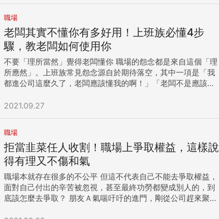
再反覆溝通，朱晏慶為這房子各角落及家具，畫的大大小小設
條件。這時諧星們貫徹執行的就是「先說主題」。 為了發表新
怨。 男女之間有天生的差異：男生往往想得到結論，但很多女
十幾個夥伴辦大型活動，想知道處理人際關係的眉角，我便分
計圖，大概就有一百五十幾張，幾乎跟一本書一樣厚！ 此外，
產品，曾進行過無數場經典簡報的蘋果公司已故創辦人史蒂
生只是需要有人傾聽自己。面對妻子在發牢騷時，如果丈夫回
職場
享自己的親身經歷，比任何大道理都有效。 我想說，白臉是潤
為確實掌握曾文泉對材質和顏色的要求，可以找到實體的建
夫．賈伯斯（Steve Jobs），也是深知表達時先說主題何其重
答「講這種話，別人的臉色會很難看喔」、「你講別人的壞
老闆其實不懂你有多好用！上班族必懂4步
滑劑，並不是討好小孩的鄉愿。所以黑、白臉對於培養小孩有
材，朱晏慶都讓曾文泉看到實體，建立起一種「具體化」的溝
要的人士之一。從賈伯斯的簡報中，不難發現相較於讓聽眾理
話，人家也會反過來講你的壞話」，等於是在批判妻子，發牢
一致的價值觀和方向，用各自方式協助小孩往同樣的目標均衡
通模式。以下是本刊記者與曾文泉、朱晏慶的對談： 1.生活形
驟，教老闆如何使用你
解內容，他更致力於事先讓對方得以輕鬆明瞭「究竟要談什
騷於事無補、是不好的行為。其實很多時候，只要回答一句
前進，這才是黑白臉搭檔的關鍵。 ...
態決定空間配置 商業周刊問（以下簡稱問）：究竟要如何告訴
麼」。 為了讓對方理解所談的內容，必須先說一句：「接下來
「真是辛苦你了！」對方就會滿足了。 發工作上的牢騷時，通
不要「理所當然」覺得老闆懂你 職場的怨念都是來自這個「理
設計師，夢想中的家是什麼樣子？ 曾文泉（以下簡稱為曾）：
要談這件事。」為對方準備一個「腦內水桶」。換句話說，就
常都會找處境相同、跟自己較親近的同事作為抱怨對象。不
所應然」。上班族常見怨念源自於期待落空，其中一項是「我
我想要的家就是空間要大，要亮，我是需要太陽的人。 設計師
是可供腦袋填裝資訊的「容器」。 要是沒有這個容器，資訊將
過，抱怨前必須考慮到「現在他聽得進我的話嗎？」判斷對方
都進公司這麼久了，老闆應該懂我的啊！」「老闆不是應該知
朱晏慶（以下簡稱為朱）：這個房子本身的採光已經很好，不
從對方的右耳進，左耳出，無法留在腦中。（參考：《大家來
是否有餘裕聽你說話。另外，如果後輩對課長還一無所知，絕
道我平常有多麼努力嗎？他不是最清楚的嗎？」通常這二句話
過Rudy要求要有view（景觀），所以我把一樓的落地窗再加
看賈伯斯：向蘋果的表演大師學簡報》，Carmine Gallo著）
對不可以說：「那個課長很不知變通」的這種壞話，讓對方產
的下半句緊接著是一頓孤單委屈覺得冷的怨言。 若你曾基於以
2021.09.27
高、加大，二樓露台延伸出來。人走在露台上，視野可以延
大家不妨以相反立場思考看看。打個比方來說，假設某位消費
生先入為主觀念；這不是前輩該有的行為。 職場上，當主管對
下理由：我是老部屬、很努力、自己最挺老闆，就認定老闆應
伸。 曾：我的生活就是我跟我的狗，但還有傭人，所以私密性
性產品製造商的業務人員，突然接到主管的指示，而且前言直
後輩有所抱怨時，請盡可能不要說出「真的是如您所說啊！」
該理所當然理解你，但關鍵時刻卻總感到失望，其花力氣哀怨
對我很重要。 朱：這個房子是三層樓，空間區隔可以很明確，
職場
接省略，只被告知「結論」如下： 「參與活動的連鎖便利商店
這種拍馬屁般的認同語氣。與此相對的，這時要先附和對方，
時不我予，不如試著透過4步驟直接教老闆如何正確使用你，
個人私密的空間如臥室、浴室、書房等在三樓，一樓是客廳，
共有4間，到貨日為20日，全國各分店得收到3種各30份，另
拒當韭菜任人收割！職場上爭取權益，這樣說
接著補充：「不過跟剛進公司時比起來，算是有進步了吧！」
邊合作邊累積彼此信任。 四步驟教老闆如何使用你 公司老闆
二樓是餐廳跟廚房。 一樓到二樓之間，以玻璃欄杆區隔，有所
外還有店面用的宣傳海報。去向商品企劃部索取清單。」 一旦
這一點很重要。 面對主管的抱怨或牢騷，若一味的反駁，可能
手下動輒數十、百人，而中階主管至少也是管理10人左右規
得有理又不傷和氣
區隔，但又通透，坐在二樓，也可看到一樓的戶外。 2.將主人
冷不防地被吩咐了一堆瑣碎細節，完全缺乏「主題」，腦中將
會讓你與他產生不必要的摩擦。因此我建議「先附和後補
模，尚不包含商業會晤及例行會議，各式決策往往就耗去上級
嗜好家飾化 問：在設計這房子時，是如何兼顧主人喜歡收藏當
職場本就存在很多的不公平 但這不代表自己不能去爭取權益，
充滿問號：「咦？他在說什麼？」、「該怎麼做好呢？」如果
充」，是比較適當的應對方式。 不隨壞話或牢騷起舞 當主管
的8成心力，所以老闆沒有多餘力氣去理解下屬是常理中事，
代藝術品的嗜好？ 朱：每一件藝術品，我們都會討論要放在哪
面對自己付出的辛苦被忽視，甚至最終功勞都變成別人的，到
主管一開頭先表明主題：「關於廣告授權玩偶的活動贈品配
抱怨某人不夠機靈時： （X）「對啊！您說得沒錯！」 在這種
所以一個拚博著希望在老闆面前展現積極度的下屬，可依下面
裡。例如，三樓樓梯間安置了David Batchelor的彩色燈箱，
底該怎麼去爭取？ 朋友Ａ氣喘吁吁的進門，剛從公司趕來聚餐
送……」業務人員將能一聽就懂。 要是不清楚「主題」為何，
狀況中，不加思索的以「說得沒錯、說得沒錯」附和對方，或
4步驟主動教會老闆如何使用自己。 步驟一、建立職場人設很
因此，特別在燈箱對面設計了小小通廊，觀者可以換個位子欣
的Ａ，臉上除了奔波的疲累還有些許的不悅，另一個朋友Ｂ忍
將來不及消化對方所言，跟不上話題的進度。此外，相較於聽
許不會造成任何問題，但會讓主管對當事者的印象變得更差，
重要，突顯你想要怎麼被老闆記住 成功的職場人設貴精不貴
賞。 另外，走廊的玻璃，還可以反映燈箱的色彩。 曾：開始