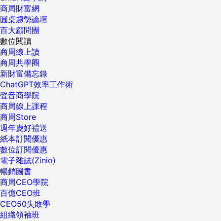
商周財富網
圓桌趨勢論壇
百大顧問團
數位閱讀
商周線上讀
商周共學圈
新財富備忘錄
ChatGPT效率工作術
聲音商學院
商周線上課程
商周Store
週年慶好禮送
紙本訂閱優惠
數位訂閱優惠
電子雜誌(Zinio)
暢銷圖書
商周CEO學院
百億CEO班
CEO50失敗學
組織領袖班