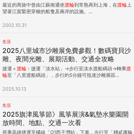
最近的商旅中曾由江蘇南通坐
渡輪
到常熟再到上海，在
渡輪
上
望著江面緊密穿梭的船隻及兩岸的設施。...
2002.10.31
生活
2025八里城市沙雕展免費參觀！數碼寶貝沙
雕、夜間光雕、展期活動、交通全攻略
捷運＋
渡輪
：捷運「淡水站」→步行至淡水渡船碼頭→轉乘
渡
輪
至「八里渡船碼頭」，步行約5分鐘可抵達沙雕展區...
2025.10.13
生活
2025旗津風箏節》風箏展演&氣墊水樂園開
放時間、地點、交通一次看
搭乘高雄捷運至橘線「O1西子灣站」下車，步行至「棧貳庫輪