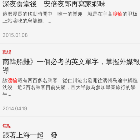
深夜食堂後 安倍夜郎再寫家鄉味
這麼漫長的移動時間中，唯一的樂趣，就是在宇高
渡輪
的甲板
上站著吃的烏龍麵。...
2015.01.08
職場
南韓船難》一個必考的英文單字，掌握外媒報
導
該
渡輪
載有四百多名乘客，從仁川港出發開往濟州島途中觸礁
沈沒，近3百名乘客目前失蹤，且大半數為參加畢業旅行的學
生...
2014.04.19
焦點
跟著上海一起「發」