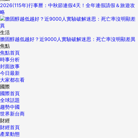
2026(115年)行事曆：中秋節連假4天！全年連假請假＆旅遊攻
略
生活
膽固醇越低越好？近9000人實驗破解迷思：死亡率沒明顯差異
焦點
焦點首頁
時事分析
封面故事
今日最新
大家都在看
國際
國際首頁
全球話題
趨勢中國
世界新台商
財經
財經首頁
產業動態