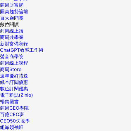
商周財富網
圓桌趨勢論壇
百大顧問團
數位閱讀
商周線上讀
商周共學圈
新財富備忘錄
ChatGPT效率工作術
聲音商學院
商周線上課程
商周Store
週年慶好禮送
紙本訂閱優惠
數位訂閱優惠
電子雜誌(Zinio)
暢銷圖書
商周CEO學院
百億CEO班
CEO50失敗學
組織領袖班