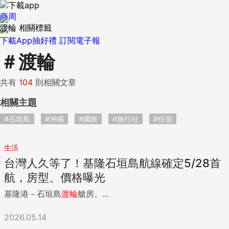
商周
渡輪 相關標籤
下載App抽好禮
訂閱電子報
＃
渡輪
共有
104
則相關文章
相關主題
#石垣島
#沖繩
#國旅
#旅行社
#住宿
生活
台灣人久等了！基隆石垣島航線確定5/28首
航，房型、價格曝光
基隆港－石垣島
渡輪
艙房。...
2026.05.14