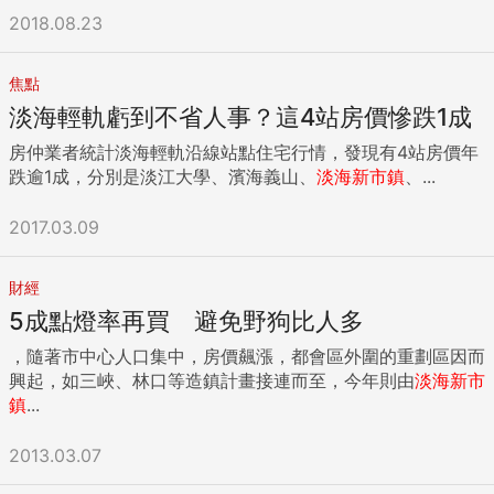
2018.08.23
焦點
淡海輕軌虧到不省人事？這4站房價慘跌1成
房仲業者統計淡海輕軌沿線站點住宅行情，發現有4站房價年
跌逾1成，分別是淡江大學、濱海義山、
淡海新市鎮
、...
2017.03.09
財經
5成點燈率再買 避免野狗比人多
，隨著市中心人口集中，房價飆漲，都會區外圍的重劃區因而
興起，如三峽、林口等造鎮計畫接連而至，今年則由
淡海新市
鎮
...
2013.03.07