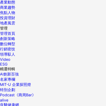
產業動態
商業趨勢
焦點人物
投資理財
地產風雲
管理
管理首頁
創新策略
數位轉型
行銷密技
領導馭人
Video
ESG
精選特輯
AI創新百強
名家專欄
MIT-U 企業探照燈
特別企劃
Podcast《商周Bar》
alive
良醫健康網