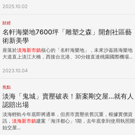
2025.10.02
財經
名軒海樂地7600坪「雕塑之森」開創社區藝
術新美學
座落於
淡海新市鎮
核心的「名軒海樂地」，未來沙崙路海樂地
大道直上淡江大橋，西接台北港、30分鐘直達桃園國際機場...
2023.10.04
焦點
淡海「鬼城」賣壓破表！新案剛交屋...就有人
認賠出場
淡海輕軌今年底即將通車，但房市賣壓依舊沉重，根據實價資
訊，
淡海新市鎮
建案「海洋都心」1期，去年底拿到使用執照開
始交屋...