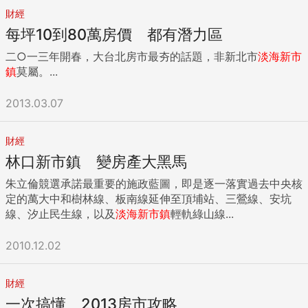
財經
每坪10到80萬房價 都有潛力區
二○一三年開春，大台北房市最夯的話題，非新北市
淡海新市
鎮
莫屬。...
2013.03.07
財經
林口新市鎮 變房產大黑馬
朱立倫競選承諾最重要的施政藍圖，即是逐一落實過去中央核
定的萬大中和樹林線、板南線延伸至頂埔站、三鶯線、安坑
線、汐止民生線，以及
淡海新市鎮
輕軌綠山線...
2010.12.02
財經
一次搞懂 2013房市攻略