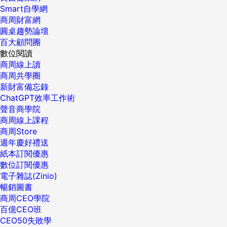
Smart自學網
商周財富網
圓桌趨勢論壇
百大顧問團
數位閱讀
商周線上讀
商周共學圈
新財富備忘錄
ChatGPT效率工作術
聲音商學院
商周線上課程
商周Store
週年慶好禮送
紙本訂閱優惠
數位訂閱優惠
電子雜誌(Zinio)
暢銷圖書
商周CEO學院
百億CEO班
CEO50失敗學