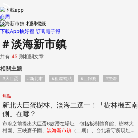
商周
淡海新市鎮 相關標籤
下載App抽好禮
訂閱電子報
＃
淡海新市鎮
共有
45
則相關文章
相關主題
#大巨蛋
#新北市
#租屋補貼
#亞錦賽
#主燈
焦點
新北大巨蛋樹林、淡海二選一！「樹林機五南
側」在哪？
市府之前提出大巨蛋6處潛在場址，包括板樹體育館、樹林大
柑園、三峽麥子園、
淡海新市鎮
（二期）、台北看守所現址...