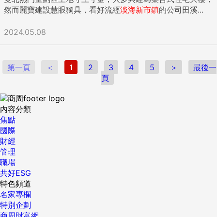
然而麗寶建設慧眼獨具，看好流經
淡海新市鎮
的公司田溪...
2024.05.08
第一頁
＜
1
2
3
4
5
＞
最後一
頁
內容分類
焦點
國際
財經
管理
職場
共好ESG
特色頻道
名家專欄
特別企劃
商周財富網