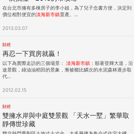
在台北市擁有多棟房子的李小姐，為了兒子念書方便，決定到
價位相對便宜的
淡海新市鎮
置產。...
2013.03.07
財經
再忍一下買房就贏！
以下為實際走訪的三個場景：
淡海新市鎮
：順著登輝大道，沿
途景觀，綠油油稻田的景象，漸被櫛比鱗次的水泥森林逐步取
代...
2012.02.15
財經
雙擁水岸與中庭雙景觀 「天水一墅」繁華取
靜傳世珍藏
雙北熱門重劃區土地寸土寸金，大多興建為集合式住宅大樓，