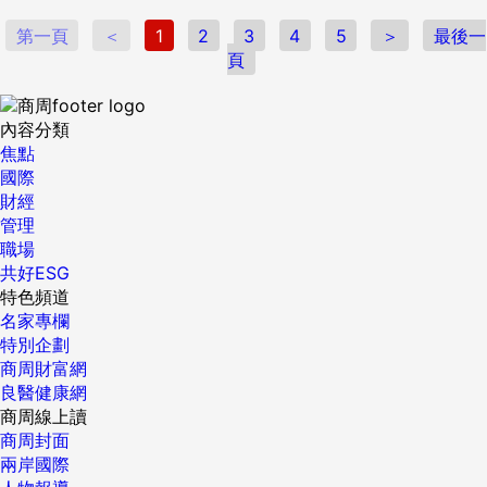
的關鍵字或重點，依照關聯性來「歸納分類」，並且用線條表
現聯結關係。最後，再將它們整理成樹狀圖的形式來「建立結
第一頁
＜
1
2
3
4
5
＞
最後一
構」。 不論是閱讀文章時想要整理重點與脈絡，或是開會時要
頁
將腦力激盪、創意發想的點子整理出具體的想法，都可以利用
樹狀圖來呈現。 然而，萃取資訊到歸納分類是個很花時間的過
程，有時候甚至需要反覆的嘗試才能找到適當的呈現方式。對
內容分類
於職場工作者來說，時常需要在時間壓力下，快速的整理出結
焦點
構化的資料、或是組織出言之有據的表達內容，讓人一看就
國際
懂。 這個時候該怎麼辦？關鍵在於找到對的切入點。 提升速
財經
度與品質的關鍵：找到對的切入點 一般在產出樹狀圖的時候，
管理
會採取從原始內容中萃取資訊點，然後向上歸納的方式。但
職場
是，有經驗的高效思考者，會由找到切入點開始著手，然後往
共好ESG
下展開思考的過程，不僅是速度快上許多，產出的樹狀圖也會
特色頻道
有較高的品質（見圖3-7）。 舉例來說，在構思新產品的行銷
名家專欄
策略時，我們可能會先集思廣益蒐集各種想法，像是產品規
特別企劃
格、產品設計、廣告通路、價格定位、宣傳手法等等，然後再
商周財富網
歸納分類、整理為結構化的策略樹狀圖。 但是有經驗的資深老
良醫健康網
手，可能會採取另外一種方式，很快想到從行銷4P切入。 將
商周線上讀
行銷策略從產品（Product）、價格（Price）、通路
商周封面
（Place）與推廣（Promotion）四個面向往下展開，逐一思考
兩岸國際
細項策略；或是分派團隊成員各自負責一個面向、再討論整合