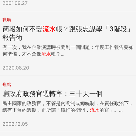
2001.09.27
階層式的結構，以圖像化表現出來的一種方式，看起來就像一
歸路。 摩羯座（1222 ~ 119） 你們會全心投入工作，而到了
棵倒立的樹，因此得名。使用樹狀圖的目的，是為了去蕪存
中老年遇到「熟年離婚」狀況。因為離婚，資產重新分配、存
菁，將內容的關鍵元素建立起關聯，讓整體結構變得具體可見
款縮水，獨自生活的各種費用都需獨立支付。加上時間只花在
職場
（見圖3-3）。 左邊是最典型的樹狀圖，最上方的是「根」，
工作，而沒學習家事和烹飪的日常生活能力，因外食產生更多
簡報如何不變
流水
帳？跟張忠謀學「3階段」
也就是資料內容的開頭，而下方展開來的是「葉」，彼此之間
飲食費用，生活環境品質也下滑；然在金錢上，不至淪落下流
報告術
以線條連結表示關聯或因果性；有時基於閱讀性的考量，也會
老人階層。 水瓶座（120 ~ 218）： 不善於和人交往，隨著年
以右邊的形式呈現。 使用樹狀圖，是為了呈現結構化的內容，
齡增長，你們常是一個人。加上不喜歡麻煩他人的性格，到了
有一次，我在企業演講時被問到一個問題：年度工作報告要如
像是整理資訊的脈絡、找出問題的原因或解決對策，以及論點
老年退休後，很高比例會是一個人生活。對於財務的處理也很
何準備，才不會像
流水
帳？...
推論與歸納的過程。比方說，企業中的組織圖就是一種常見的
隨性，在存款不足、只能靠微薄的老人年金生活，萬一又沒個
樹狀圖，許多人習慣使用心智圖（或稱思維導圖）來整理筆記
人房產，會讓你們陷入無屋可住，經濟條件無法自立的下流老
2020.08.20
與想法，還有問題分析與解決中會使用到的魚骨圖，也都是樹
人。 雙魚座（219 ~ 320）： 易為了另一半、孩子、照顧年老
狀圖的一種應用（見圖3-4） 3 個步驟，將資訊整理為樹狀圖
生病的父母，付出大量金錢，並辭去正式工作。當完成應盡的
如何將一段文字內容的重點、或是構思發想的點子，整理成結
焦點
義務職責後，除了存款所剩很少，也不易找到維持生活的正職
構化的樹狀圖呢？ 只要透過 3 個步驟：① 萃取資訊：從內容
工作；即使有子女，也會因體恤兒女賺錢不易，加上性格易退
扁政府政務官週轉率：三十天一個
擷取重點或蒐集想法。② 歸納分類：依照元素之間的關聯進
縮於社交圈外，造成對於會福利可提供的支援無知，陷入孤立
民主國家的政務官，不管是內閣制或總統制，在責任政治下，
行分類。③ 建立結構：整理成為樹狀圖。 舉例來說，下面這
無援的下流老人。 12星座易成為下流老人的前三名：1、雙魚
總有下台的週期，正所謂「鐵打的衙門，
流水
的官」。...
段文字可以根據 3 個步驟整理為樹狀圖（見圖3-5）。 首先，
2、雙子 3、水瓶 {DS_BOX_8775} ...
擷取出內容的關鍵字與重點，也就是「萃取資訊」，包括「優
點」、「便宜」、「沒有錢的學生」、「迅速」、「行程緊湊
2002.12.05
沒有時間的商務人士」等（見圖3-6）。 其次，是將擷取出來