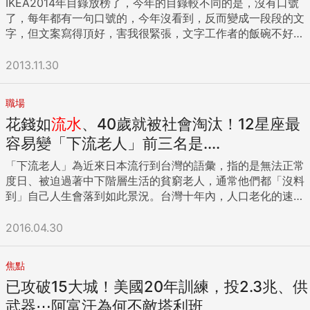
IKEA2014年目錄放榜了，今年的目錄較不同的是，沒有口號
況下，再次確認住宅安全及防災是否完備。 謝文雄說，有很多
了，每年都有一句口號的，今年沒看到，反而變成一段段的文
人蓋好了大樓交給管委會後，就把所以的事都推給管委會，但
字，但文案寫得頂好，害我很緊張，文字工作者的飯碗不好
兆雄建設在風災或地震過後，都會主動前往關心，就是堅持品
捧，IKEA的文案實在太強（不只是瑞典的，台灣的也是，
質及責任，不僅在施工安全上關注，在設計上結構安全，除了
哈），所以趁我還能在此喘息之際，先帶大家來看一下今年可
2013.11.30
達到15年的保固外，追求超越安全的零缺失工程；兆雄建設擁
以偷的點子。 姥姥看這本目錄有幾個不同於以往的point：1、
有自己的工務團隊，在看不見的細節比客戶更挑剔，更加細緻
燈變大；2、拼組活動式家具變多了。 不過先說件事，蘋果日
雕琢建物的每處工程結構。 談到「天賞水硯」謝文雄更是開
職場
報曾報導，IKEA的目錄有1／3是用電腦繪圖合成的，這讓我好
心，他表示這塊風水寶地擁有玉帶環腰的地理位置，當初在土
花錢如
流水
、40歲就被社會淘汰！12星座最
傷心，想說這跟作假照片有點像，但後來想想，若只是學
地整合時就受到地主們的支持，後來也順利施工推案，「天賞
IDEA，應該也沒那麼嚴重，大家就當看熱鬧吧。 此文所有照
容易變「下流老人」前三名是....
水硯」是他非常喜歡的建築，做為退休生活的首選，建物面對
片取材自ikea美國官網，台灣版的大概要一個月後才會發行。
政治大學不會再有其他建物阻隔視野，享有河堤第一排的270
「下流老人」為近來日本流行到台灣的語彙，指的是無法正常
每年我都會跟著IKEA目錄做一番解析。今年IKEA目錄上運用了
度美景，往前看有山又有河流，依山傍水，沿著河堤可隨性騎
度日、被迫過著中下階層生活的貧窮老人，通常他們都「沒料
哪些布置的點子呢？ 空間配色一向是IKEA的強項，藍灰色是他
著腳踏車到淡水賞海，或是背個背包到順著山路登山健行。 兆
到」自己人生會落到如此景況。台灣十年內，人口老化的速度
們很愛用的顏色，但今年的比較深一點，我覺得也很好看。此
雄建設指出，「天賞水硯」建設設計，堅持細節並要求完美，
將是世界第一，日本社會的狀況，對台灣社會同樣具有警示的
色的得利電腦調色漆色號為10BB 28116，或90BG 35068，因
斟酌長寬比完美量體、研究光的方向、琢磨開窗的比例、賦予
作用。 12星座那些人容易變成老而貧窮的「下流老人」？ 牡
2016.04.30
為電腦顯色會有色差，所以大家一定要現場試擦，看哪一個才
陽台錯層跳躍的表情，每戶人家都可以私藏主人偏愛的獨特景
羊座（321 ~ 420）： 正面的勇氣，讓你們不論面臨何種挑
是妳要的顏色。 廚房的壁面採用黑色調，也是種突破。今年蠻
緻，還可在陽台植栽草木，擁有私人的小型庭園景觀，在家一
戰、冒險，都能樂在其中。這種不評估風險的性格，常讓周遭
多深淺搭的手法，壁面是深色，櫃體是淺色，或者廚櫃門片是
如私藏一幅山水國畫。 聯絡電話02-2939-1717 天賞水硯官網
焦點
的人誤以為你們的金錢價值觀是「只看現在，不顧未來」。然
淺色，枱面用深色。或倒過來。這個手法可以增加設計感，自
https:tssy.precise-marketing.com ...
已攻破15大城！美國20年訓練，投2.3兆、供
而求生存的本能，讓你們明白「錢是壯膽好工具」，會準備一
己設計廚具的人可多運用。 客廳的燈也變成大頭燈了。這兩年
筆私房錢以備不時之需，讓自己免於遭受老而貧窮的衝擊。 金
武器⋯阿富汗為何不敵塔利班
來LOFT風格很盛，或許IKEA也想加點這個味道進來。不過，