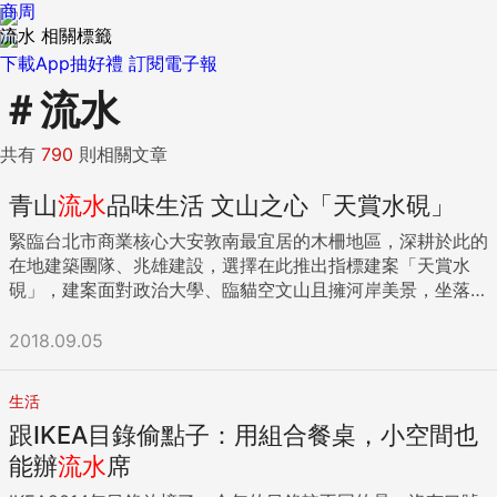
商周
流水 相關標籤
下載App抽好禮
訂閱電子報
＃
流水
共有
790
則相關文章
青山
流水
品味生活 文山之心「天賞水硯」
緊臨台北市商業核心大安敦南最宜居的木柵地區，深耕於此的
在地建築團隊、兆雄建設，選擇在此推出指標建案「天賞水
硯」，建案面對政治大學、臨貓空文山且擁河岸美景，坐落於
文山之心、木柵之最的「天賞水硯」，享270度無障礙河濱景
色，一層一戶建築規畫，坐擁最優質的生活質感，是企業層峰
2018.09.05
品味極緻人生的首選。 景美溪第一排，政大正對面 最熟悉木
柵文山地區的山水人文面貌，兆雄建設董事長謝文雄強調的企
生活
業精神，是品質、責任及服務，他打破一般人對於建築公司的
跟IKEA目錄偷點子：用組合餐桌，小空間也
刻板印象，28年投入建築領域中，在心態上他要求與買房的客
戶維持一種永續服務的精神，他笑稱每逢颱風來襲前，他都與
能辦
流水
席
公司同仁跑到兆雄建設蓋過的房子去巡視，在不打擾住戶的情