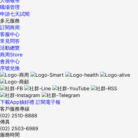
人物報導
為一個完整的行銷策略（見圖3-8）。 如此一來，提升了效
職場管理
率、也能獲得較高的品質，思考得更周全。 {DS_BOX_28418}
申請七天試閱
責任編輯：李頤欣 ...
多元服務
訂閱商周
客服中心
常見問答
活動總覽
商周Store
會員中心
序號兌換
下載App抽好禮
訂閱電子報
客戶服務專線
(02) 2510-8888
傳真
(02) 2503-6989
服務時間