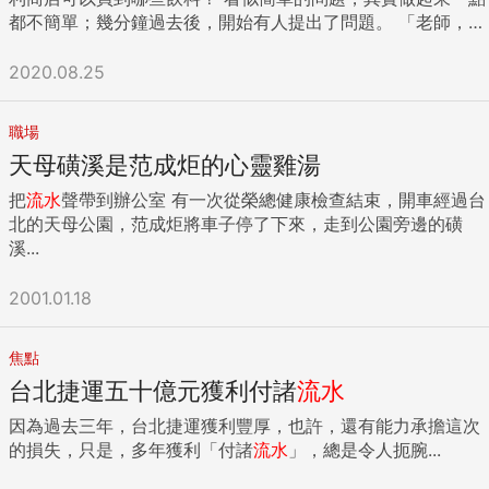
人。 處女座（823 ~ 922）： 你們不允許自己發生「依賴他
間放第二張沙發吧」，哈。 原文在此 {DS_BOX_10984} ...
都不簡單；幾分鐘過去後，開始有人提出了問題。 「老師，這
人」狀況。努力賺錢、存錢，並會確切做好未來住進養老院金
很多耶⋯⋯全部都要寫出來嗎？」「有限定是哪一家便利商店
額的規劃。從年輕時，就開始養成保養身心健康的好習慣，在
嗎？」「老師，請問酒算飲料嗎？」 除了這些，還有些千奇百
2020.08.25
周圍人眼中你們是自制力佳，卻常被批評過於杞人憂天、窮緊
怪的問題，但這都是思考的過程，一點也不奇怪！ 「這裡泛指
張之人。但中老年後，健康與金錢的實力，讓你們得以避開下
任何一家便利商店，當然，你們也可以自己假設。酒，當然也
流老人的窘態。 天秤座（923 ~ 1021）： 對你們而言需要伴
職場
算是飲料的一種，如果對於飲料的定義有疑問，不妨利用手邊
侶，才能讓生活過得平衡。從年輕時，就懂得建立不同類型的
天母磺溪是范成炬的心靈雞湯
的資源查詢一下。」我簡要的回答了大家的問題。 「最後，你
社群關係，除了讓個人生活更豐富，同時建立相互幫忙的社群
們當然可以全部都寫出來，但我想肯定寫不完；換作是你，也
網路。隨著年齡增長，除了有老伴相隨，身邊還有可商量事情
把
流水
聲帶到辦公室 有一次從榮總健康檢查結束，開車經過台
不想看到這麼冗長的清單吧？我希望各位用結構化的方式，簡
的老友，一起學習、玩樂的社群朋友。若時運不佳，也比他人
北的天母公園，范成炬將車子停了下來，走到公園旁邊的磺
明扼要的讓所有人知道便利商店可以買到哪些飲料？」我補充
易找到援助，不會被窮困所苦。 天蠍座（1022 ~ 1121）： 會
溪...
說明了期望看到的產出結果。 這考驗的不僅是如何有邏輯的思
做好人生的安全防護措施，甚至可以退而不休，繼續擁有令人
考，同時也包含如何有結構的表達。 先說結論：用樹狀圖來思
羨慕的穩定收入。前提是，你們能管束好自己內在意圖將成功
2001.01.18
考與表達。 其中有一組學員的成果挺不錯的，雖然沒有列舉所
毀滅的陰暗性格，否則你們會為自己製造投資過度擴張、過多
有的飲料，但也讓所有人一目了然大致上的飲料分類，以及原
抵押付款，而造成現金周轉不靈，原本賺的錢全吐出來，讓老
來冰品也算是「飲料」的範圍呢！（見圖3-2） 利用樹狀圖，
焦點
年生活不如預期；然而不至於變成尊嚴盡失的下流老人。 射手
就可以將想法結構化的呈現出來。這不是唯一的標準答案，還
座（1122 ~ 1221）： 自信的才智，在職場上成為年輕早發之
台北捷運五十億元獲利付諸
流水
有其他不同的分類方式可以來呈現這個問題；不過，哪一種方
人。當面臨職場40歲左右的淘汰潮，常因志得意滿，失去學習
因為過去三年，台北捷運獲利豐厚，也許，還有能力承擔這次
式比較好，就值得好好思考了。 這張樹狀圖是如何歸納出來
成長的警覺性，在不進則退的狀態中，失去年輕人的競爭力。
的損失，只是，多年獲利「付諸
流水
」，總是令人扼腕...
的？樹狀圖還能運用在哪些地方？接下來，讓我來告訴你。 樹
要注意，你們難以面對「失意」，陷入憤憤難平的心態，而忽
狀圖，讓整體結構具體可見 樹狀圖（tree diagram）是一種將
略個人健康、財務警訊，於是在不知不覺中踏上下流老人的不