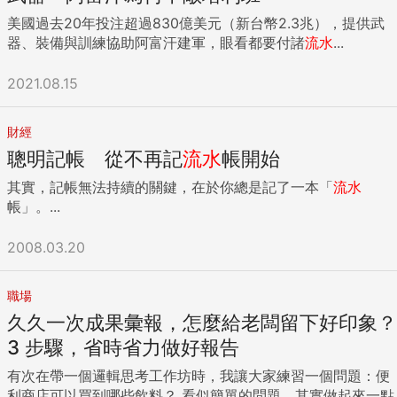
牛座（421 ~ 520）： 「自給自足」是你們的人生信仰，成長
姥姥要提醒大家。大顆的燈具不能太隨性用，若屋高不到3米2
美國過去20年投注超過830億美元（新台幣2.3兆），提供武
過程會自我培養理財能力，且對生活任何花費會不斷比價，讓
者，最好要三思。因為空間矮或太小，配上大頭燈後會讓空間
器、裝備與訓練協助阿富汗建軍，眼看都要付諸
流水
...
周圍人常因你們的精於計算、斤斤計較，甚至因為錢，讓你們
的壓迫感增加，也會讓空間有點怪。 我家就有失敗的例子，因
和家人、子女關係變得疏離冷淡。由於你們對理財的仔細和謹
為姥姥也喜歡大支的燈，放了盞在起居室。因賣場的空間較
2021.08.15
慎，才讓你們能有足夠的錢過安穩的老年生活。 雙子座（521
大，燈具看起來很小，但我家起居室空間較小，燈一放進去，
~ 621）： 理財上的規劃讓欠缺自我管理能力的你們，常以計
就發現太大支了。整體空間不太協調，現在還不知如何處理那
劃趕不上變化為由，放任自己在花錢上只看眼前的享受。除非
盞燈。這血淚經驗也供大家參考。 上面這張客廳照有另一個重
財經
你們得到父母或另一半在財務上的堅實後盾，通常到了40歲左
點，也就是拆解組合型的餐桌。 若你家沒有大餐桌，若一下子
聰明記帳 從不再記
流水
帳開始
右，進入社會職場淘汰的年齡，不僅不易找到收入不錯的正職
有10位朋友來時，常會覺得沒地方坐。IKEA的解決方案是，將
工作，甚至從待業變長期失業，比他人更快面臨下流老人的景
其實，記帳無法持續的關鍵，在於你總是記了一本「
流水
原本散居各處的茶几，拼成一張餐桌即可。再搬來幾張椅子，
況。 巨蟹座（622 ~ 722）： 年輕時，就會為自己買各類型
帳」。...
大夥就可以圍著小茶几們吃吃喝喝，但平常這些小茶几又有其
的保險、並學習如何理財，是較不可能淪為下流老人的族群。
功能，我覺得是不錯的點子。只是我覺得只能適用於下午茶式
愛家愛孩子的你們，若兒女成為窮忙族或繭居族，由於不忍
2008.03.20
的聚會，若是吃飯，還是覺得不太方便。 好，這個是姥姥覺得
心，會用老本補貼孩子工作入不敷出的生活費，甚至孩子若無
IKEA今年最大膽的設計。將兩張沙發背對背放。IKEA是認為，
法自立、繼續和你們住一起，會讓你們覺得老年生活備感壓力
每個人總有想獨處的時候，但又不想跟家人離太遠。所以可以
職場
不安。 獅子座（723 ~ 822）： 如果家人、親密之人不受你
把沙發背對背放（去年他們是面對面放），這樣就有點遠又不
久久一次成果彙報，怎麼給老闆留下好印象？
們掌控，脾氣就變很大且口不擇言，讓關係難以修復。隨著年
會太遠啦。 其實，這邏輯我不是很瞭，因為要是我想獨處，應
紀越來越大，你們易成孤獨寂寞的老者，萬一遇到無法預期的
3 步驟，省時省力做好報告
該就不想跟家人太近，不過或許真的有時候大家雖然都在同一
重病，突然出現大筆的醫療、看護費用，易拖累你們退休財務
空間，但希望小孩在東邊，老公在西邊，老婆在南邊，是這樣
有次在帶一個邏輯思考工作坊時，我讓大家練習一個問題：便
計劃。要注意別讓自尊心作祟，成為沒有家人、社會支援的老
的想法嗎？anyway，我覺得在台灣實施率不高，因為「沒空
利商店可以買到哪些飲料？ 看似簡單的問題，其實做起來一點