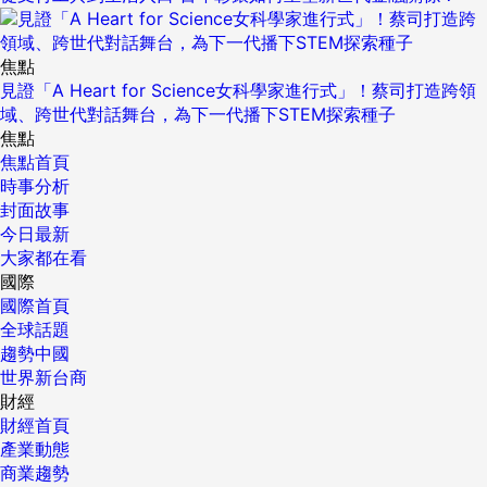
焦點
見證「A Heart for Science女科學家進行式」！蔡司打造跨領
域、跨世代對話舞台，為下一代播下STEM探索種子
焦點
焦點首頁
時事分析
封面故事
今日最新
大家都在看
國際
國際首頁
全球話題
趨勢中國
世界新台商
財經
財經首頁
產業動態
商業趨勢