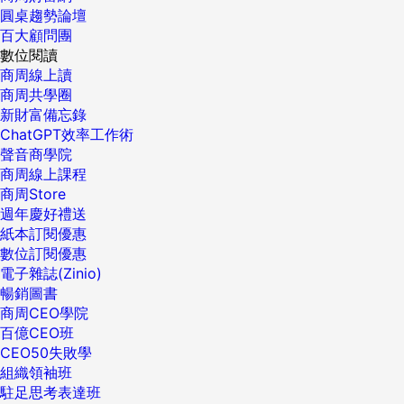
圓桌趨勢論壇
百大顧問團
數位閱讀
商周線上讀
商周共學圈
新財富備忘錄
ChatGPT效率工作術
聲音商學院
商周線上課程
商周Store
週年慶好禮送
紙本訂閱優惠
數位訂閱優惠
電子雜誌(Zinio)
暢銷圖書
商周CEO學院
百億CEO班
CEO50失敗學
組織領袖班
駐足思考表達班