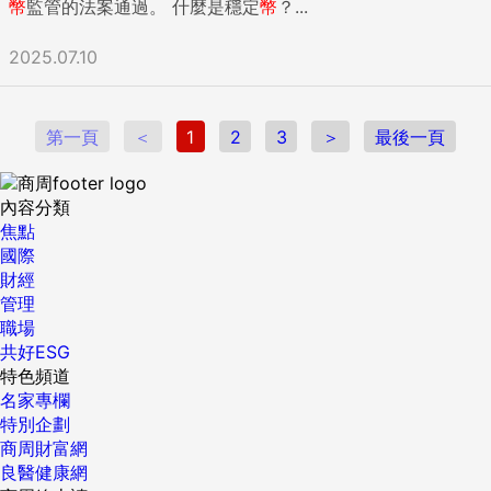
幣
監管的法案通過。 什麼是穩定
幣
？...
2025.07.10
第一頁
＜
1
2
3
＞
最後一頁
內容分類
焦點
國際
財經
管理
職場
共好ESG
特色頻道
名家專欄
特別企劃
商周財富網
良醫健康網