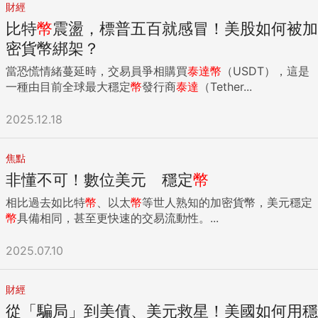
財經
比特
幣
震盪，標普五百就感冒！美股如何被加
密貨幣綁架？
當恐慌情緒蔓延時，交易員爭相購買
泰達
幣
（USDT），這是
一種由目前全球最大穩定
幣
發行商
泰達
（Tether...
2025.12.18
焦點
非懂不可！數位美元 穩定
幣
相比過去如比特
幣
、以太
幣
等世人熟知的加密貨幣，美元穩定
幣
具備相同，甚至更快速的交易流動性。...
2025.07.10
財經
從「騙局」到美債、美元救星！美國如何用穩