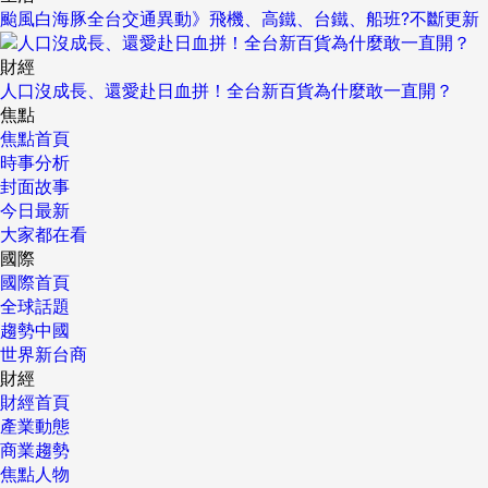
颱風白海豚全台交通異動》飛機、高鐵、台鐵、船班?不斷更新
財經
人口沒成長、還愛赴日血拼！全台新百貨為什麼敢一直開？
焦點
焦點首頁
時事分析
封面故事
今日最新
大家都在看
國際
國際首頁
全球話題
趨勢中國
世界新台商
財經
財經首頁
產業動態
商業趨勢
焦點人物