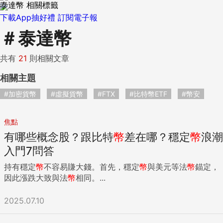
泰達幣 相關標籤
下載App抽好禮
訂閱電子報
＃
泰達幣
共有
21
則相關文章
相關主題
#加密貨幣
#虛擬貨幣
#FTX
#比特幣ETF
#幣安
焦點
有哪些概念股？跟比特
幣
差在哪？穩定
幣
浪潮
入門7問答
持有穩定
幣
不容易賺大錢。首先，穩定
幣
與美元等法
幣
錨定，
因此漲跌大致與法
幣
相同。...
2025.07.10