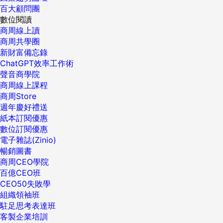
百大顧問團
數位閱讀
商周線上讀
商周共學圈
新財富備忘錄
ChatGPT效率工作術
聲音商學院
商周線上課程
商周Store
週年慶好禮送
紙本訂閱優惠
數位訂閱優惠
電子雜誌(Zinio)
暢銷圖書
商周CEO學院
百億CEO班
CEO50失敗學
組織領袖班
駐足思考表達班
客製企業培訓