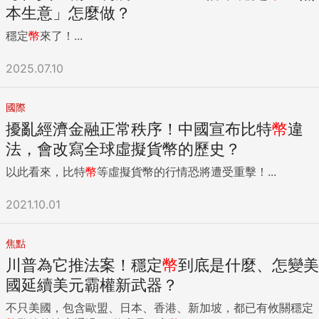
本生意」怎麼做？
穩定
幣
來了！...
2025.07.10
國際
擾亂經濟金融正常秩序！中國宣布比特
幣
違
法，會改寫全球虛擬貨幣的歷史？
以此看來，比特
幣
等虛擬貨幣的行情恐將遭受重擊！...
2021.10.01
焦點
川普為它推法案！穩定
幣
到底是什麼、怎變美
國延續美元霸權新武器？
不只美國，包含歐盟、日本、香港、新加坡，都已有攸關穩定