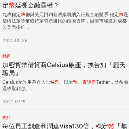
定
幣
延長金融霸權？
九成穩定
幣
都與美元掛鉤新法案將納入正規金融體系 穩定
幣
是
指與法定貨幣或特定資產掛鉤的虛擬貨幣，目前市場逾九成都
與美元掛鉤...
2025.05.29
財經
加密貨幣借貸商Celsius破產，挨告如「龐氏
騙局」
Celsius允許用戶存入比特
幣
、以太
幣
、
泰達
幣
Tether，然後每
週收取利息。...
2022.07.15
焦點
每位員工創造利潤達Visa130倍，穩定
幣
「無