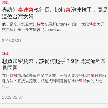
焦點
專訪》
泰達
幣
執行長、比特
幣
泡沫推手，竟是
這位台灣女婿
他，是全球第五大比特
幣
交易所Bitfinex（第一大比特
幣
美元
交易所）執行長方雋哲（Jean-Louis...
2018.07.31
財經
想買加密貨幣，該從何起手？9個購買流程常
見問題
在比特
幣
市場尚未蓬勃發展之前，一般人要獲得比特
幣
只有兩
種方法：直接去挖礦，或是找到願意轉移比特
幣
給你的人進
行...
2022.02.07