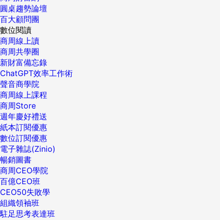
圓桌趨勢論壇
百大顧問團
數位閱讀
商周線上讀
商周共學圈
新財富備忘錄
ChatGPT效率工作術
聲音商學院
商周線上課程
商周Store
週年慶好禮送
紙本訂閱優惠
數位訂閱優惠
電子雜誌(Zinio)
暢銷圖書
商周CEO學院
百億CEO班
CEO50失敗學
組織領袖班
駐足思考表達班