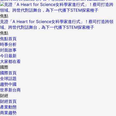
焦點
見證「A Heart for Science女科學家進行式」！蔡司打造跨領
域、跨世代對話舞台，為下一代播下STEM探索種子
焦點
焦點首頁
時事分析
封面故事
今日最新
大家都在看
國際
國際首頁
全球話題
趨勢中國
世界新台商
財經
財經首頁
產業動態
商業趨勢