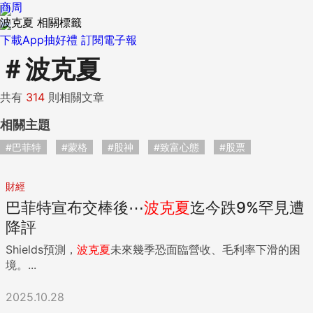
商周
波克夏 相關標籤
下載App抽好禮
訂閱電子報
＃
波克夏
共有
314
則相關文章
相關主題
#巴菲特
#蒙格
#股神
#致富心態
#股票
財經
巴菲特宣布交棒後⋯
波克夏
迄今跌9%罕見遭
降評
Shields預測，
波克夏
未來幾季恐面臨營收、毛利率下滑的困
境。...
2025.10.28