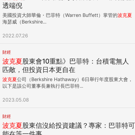
透端倪
美國投資大師華倫・巴菲特（Warren Buffett）掌管的
波克夏
海瑟威（Berkshire...
2022.07.26
財經
波克夏
股東會10重點》巴菲特：台積電無人
匹敵，但投資日本更自在
波克夏
公司（Berkshire Hathaway）6日舉行年度股東大會，
以下是該公司董事長兼執行長巴菲特...
2023.05.08
財經
波克夏
股東信沒給投資建議？專家：巴菲特可
能在等一件事