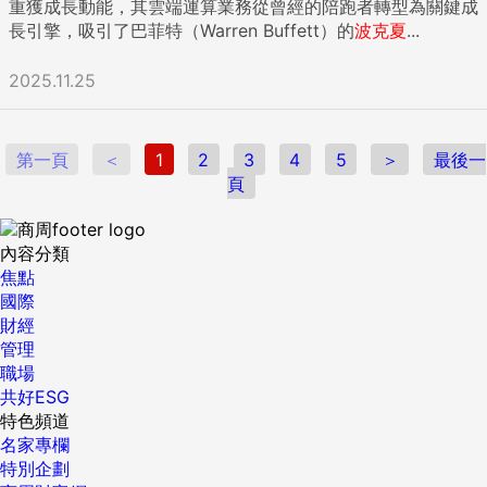
重獲成長動能，其雲端運算業務從曾經的陪跑者轉型為關鍵成
長引擎，吸引了巴菲特（Warren Buffett）的
波克夏
...
2025.11.25
第一頁
＜
1
2
3
4
5
＞
最後一
頁
內容分類
焦點
國際
財經
管理
職場
共好ESG
特色頻道
名家專欄
特別企劃