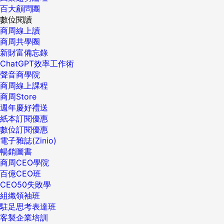
百大顧問團
數位閱讀
商周線上讀
商周共學圈
新財富備忘錄
ChatGPT效率工作術
聲音商學院
商周線上課程
商周Store
週年慶好禮送
紙本訂閱優惠
數位訂閱優惠
電子雜誌(Zinio)
暢銷圖書
商周CEO學院
百億CEO班
CEO50失敗學
組織領袖班
駐足思考表達班
客製企業培訓