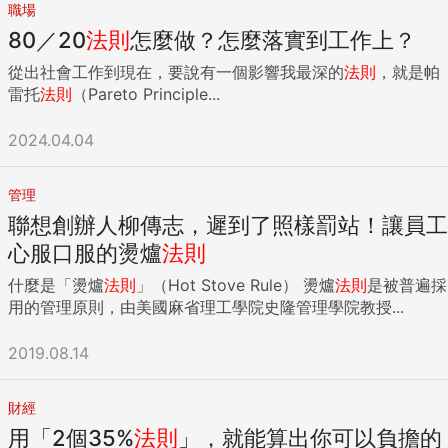
職場
80／20
法則
怎麼做？怎麼落實到工作上？
從出社會工作到現在，要說有一個影響我最深的
法則
，就是帕
雷托
法則
（Pareto Principle...
2024.04.04
管理
聯想創辦人柳傳志，遲到了照樣罰站！讓員工
心服口服的燙爐
法則
什麼是「燙爐
法則
」（Hot Stove Rule） 燙爐
法則
是被普遍採
用的管理原則，由美國麻省理工學院史隆管理學院教授...
2019.08.14
財經
用「2個35%
法則
」，就能算出你可以負擔的