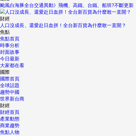
颱風白海豚全台交通異動》飛機、高鐵、台鐵、船班?不斷更新
財經
人口沒成長、還愛赴日血拼！全台新百貨為什麼敢一直開？
焦點
焦點首頁
時事分析
封面故事
今日最新
大家都在看
國際
國際首頁
全球話題
趨勢中國
世界新台商
財經
財經首頁
產業動態
商業趨勢
焦點人物