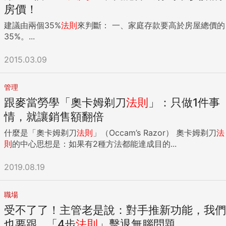
房價！
建議由兩個35%
法則
來判斷： 一、家庭存款要高於房屋總價的
35%。...
2015.03.09
管理
跟麥當勞學「奧卡姆剃刀
法則
」：只做1件事
情，就讓銷售額翻倍
什麼是「奧卡姆剃刀
法則
」（Occam’s Razor） 奧卡姆剃刀
法
則
的中心思想是：如果有2種方法都能達成目的...
2019.08.19
職場
受不了了！主管老是說：對手推新功能，我們
也要跟...「4步
法則
」擊退無腦問題