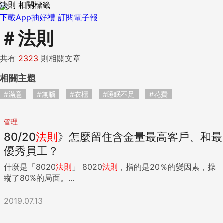
法則 相關標籤
下載App抽好禮
訂閱電子報
＃
法則
共有
2323
則相關文章
相關主題
#滿意
#無腦
#衣櫃
#睡眠不足
#花費
管理
80/20
法則
》怎麼留住含金量最高客戶、和最
優秀員工？
什麼是「8020
法則
」 8020
法則
，指的是20％的變因素，操
縱了80%的局面。...
2019.07.13