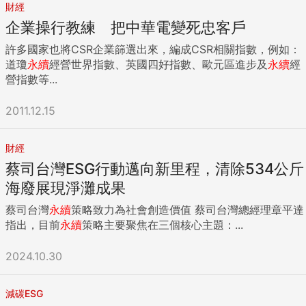
財經
企業操行教練 把中華電變死忠客戶
許多國家也將CSR企業篩選出來，編成CSR相關指數，例如：
道瓊
永續
經營世界指數、英國四好指數、歐元區進步及
永續
經
營指數等...
2011.12.15
財經
蔡司台灣ESG行動邁向新里程，清除534公斤
海廢展現淨灘成果
蔡司台灣
永續
策略致力為社會創造價值 蔡司台灣總經理章平達
指出，目前
永續
策略主要聚焦在三個核心主題：...
2024.10.30
減碳ESG