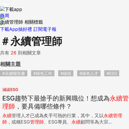
商周
永續管理師 相關標籤
下載App抽好禮
訂閱電子報
＃
永續管理師
共有
26
則相關文章
相關主題
#永續報告書
#綠色工作
#綠領
#綠色人才
#ESG
減碳ESG
ESG趨勢下最搶手的新興職位！想成為
永續
管
理師
，要具備哪些條件？
永續
管理人才已成為炙手可熱的行業，其中，又以
永續
管理
師
，或稱ESG
管理師
、ESG專員、
永續
顧問等為大宗...