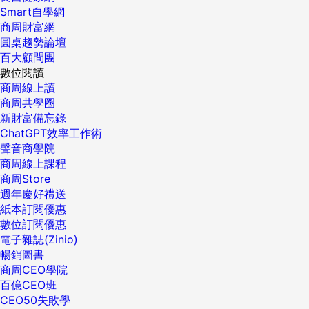
Smart自學網
商周財富網
圓桌趨勢論壇
百大顧問團
數位閱讀
商周線上讀
商周共學圈
新財富備忘錄
ChatGPT效率工作術
聲音商學院
商周線上課程
商周Store
週年慶好禮送
紙本訂閱優惠
數位訂閱優惠
電子雜誌(Zinio)
暢銷圖書
商周CEO學院
百億CEO班
CEO50失敗學