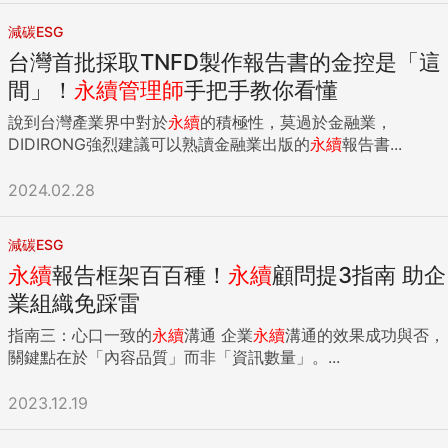
減碳ESG
台灣首批採取TNFD製作報告書的金控是「這
間」！
永續
管理師
手把手教你看懂
說到台灣產業界中對於
永續
的積極性，莫過於金融業，
DIDIRONG強烈建議可以熟讀金融業出版的
永續
報告書...
2024.02.28
減碳ESG
永續
報告框架百百種！
永續
顧問提3指南 助企
業組織免踩雷
指南三：心口一致的
永續
溝通 企業
永續
溝通的效果成功與否，
關鍵點在於「內容品質」而非「資訊數量」。...
2023.12.19