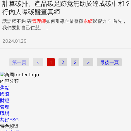
計算碳排、產品碳足跡竟無助於達成碳中和？
行內人曝碳盤查真締
話語權不夠 碳
管理師
如何引導企業發揮
永續
影響力？ 首先，
我們要對自己仁慈。...
2024.01.29
第一頁
＜
1
2
3
＞
最後一頁
內容分類
焦點
國際
財經
管理
職場
共好ESG
特色頻道