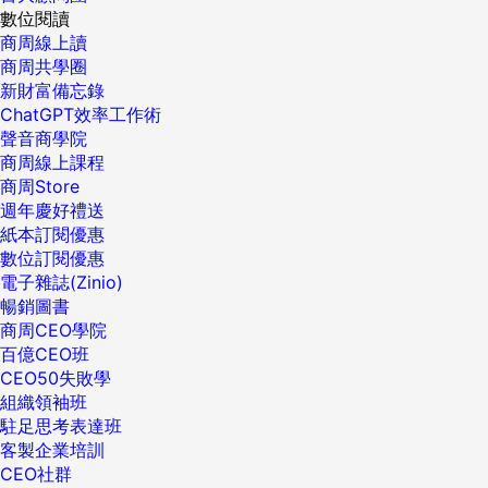
數位閱讀
商周線上讀
商周共學圈
新財富備忘錄
ChatGPT效率工作術
聲音商學院
商周線上課程
商周Store
週年慶好禮送
紙本訂閱優惠
數位訂閱優惠
電子雜誌(Zinio)
暢銷圖書
商周CEO學院
百億CEO班
CEO50失敗學
組織領袖班
駐足思考表達班
客製企業培訓
CEO社群