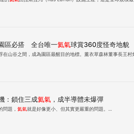
園區必搭 全台唯一
氦氣
球賞360度怪奇地貌
浮在山谷之間，成為園區最醒目的地標。薰衣草森林董事長王村煌指
機：鎖住三成
氦氣
，成半導體未爆彈
的問題，
氦氣
就是好像更小、但其實更嚴重的問題。...