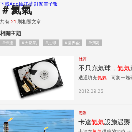
下載App抽好禮
訂閱電子報
＃
氦氣
共有
21
則相關文章
相關主題
#卡達
#天然氣
#足球
#世界盃
#伊朗
財經
不只充氣球，
氦氣
透過填充
氦氣
，可將一塊
2012.09.25
國際
卡達
氦氣
設施遇襲
卡達在
氦氣
供應的