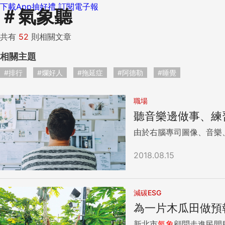
下載App抽好禮
訂閱電子報
＃
氣象聽
共有
52
則相關文章
相關主題
#排行
#爛好人
#拖延症
#阿德勒
#睡覺
職場
聽音樂邊做事、練習
由於右腦專司圖像、音樂
2018.08.15
減碳ESG
為一片木瓜田做預
新北市
氣象
顧問走進民間