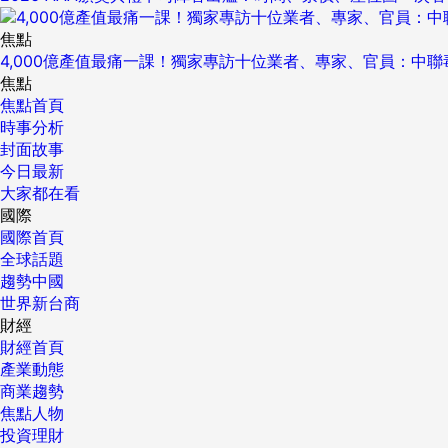
焦點
4,000億產值最痛一課！獨家專訪十位業者、專家、官員：中
焦點
焦點首頁
時事分析
封面故事
今日最新
大家都在看
國際
國際首頁
全球話題
趨勢中國
世界新台商
財經
財經首頁
產業動態
商業趨勢
焦點人物
投資理財