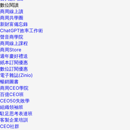
數位閱讀
商周線上讀
商周共學圈
新財富備忘錄
ChatGPT效率工作術
聲音商學院
商周線上課程
商周Store
週年慶好禮送
紙本訂閱優惠
數位訂閱優惠
電子雜誌(Zinio)
暢銷圖書
商周CEO學院
百億CEO班
CEO50失敗學
組織領袖班
駐足思考表達班
客製企業培訓
CEO社群