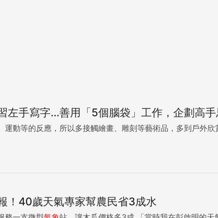
左手寫字...善用「5個腦袋」工作，企劃高手
、運動等的反應，所以多接觸繪畫、雕刻等藝術品，多到戶外欣
報！40歲天氣專家幫農民省3成水
服務一支微型
氣象
站，讓木瓜價格多3成 「當時我在彭