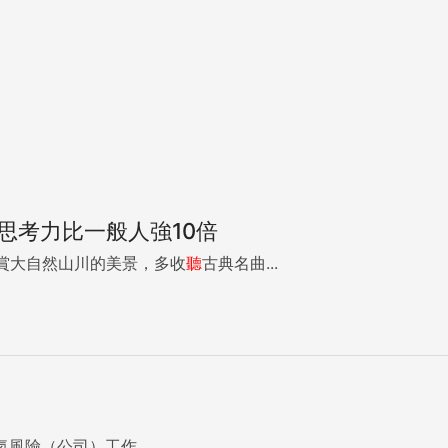
思考力比一般人強10倍
賞大自然山川的美景，多收
聽
古典名曲...
啟明的天氣風險（公司）工作...