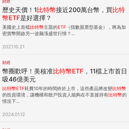
財經
歷史天價！1
比特幣
接近200萬台幣，買
比特
幣
ETF
是好選擇？
美國史上首檔
比特幣
主題的
ETF
（指數股票型基金），將為加
密貨幣開啟另一波飆漲盛世行情？...
2021.10.21
財經
幣圈歡呼！美核准
比特幣
ETF
，11檔上市首日
吸46億美元
比特幣
ETF
耗費10年的時間終於上市，這些產品將改變
比特幣
的投資環境，讓機構和散戶投資人能夠在不直接持有
比特幣
的
情況下...
2024.01.12