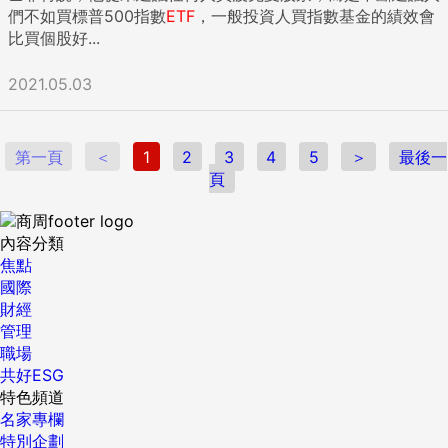
們不如買標普500指數
ETF
，一般投資人買指數基金的績效會
比買個股好...
2021.05.03
第一頁
＜
1
2
3
4
5
＞
最後一
頁
內容分類
焦點
國際
財經
管理
職場
共好ESG
特色頻道
名家專欄
特別企劃