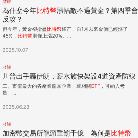
財經
為什麼今年
比特幣
漲幅敵不過黃金？第四季會
反攻？
但今年，黃金卻搶盡
比特幣
鋒芒，自1月以來金價已經漲了
45%，
比特幣
則僅上漲20%。...
2025.10.07
財經
川普出手轟伊朗，薪水族快架設4道資產防線
二、市值最大的各產業龍頭企業，或相關
ETF
，可納入考
量。...
2025.06.23
財經
加密幣交易所龍頭重罰千億 為何是
比特幣