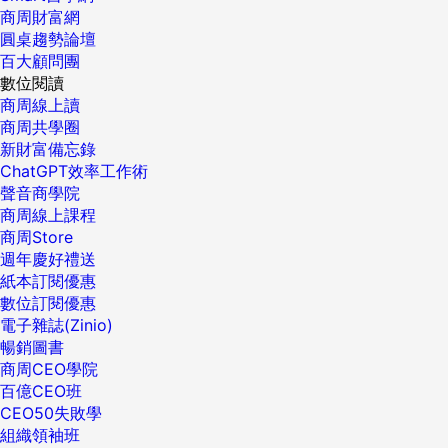
商周財富網
圓桌趨勢論壇
百大顧問團
數位閱讀
商周線上讀
商周共學圈
新財富備忘錄
ChatGPT效率工作術
聲音商學院
商周線上課程
商周Store
週年慶好禮送
紙本訂閱優惠
數位訂閱優惠
電子雜誌(Zinio)
暢銷圖書
商周CEO學院
百億CEO班
CEO50失敗學
組織領袖班