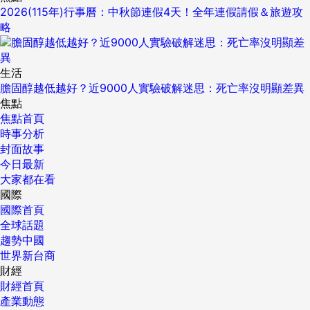
2026(115年)行事曆：中秋節連假4天！全年連假請假＆旅遊攻
略
生活
膽固醇越低越好？近9000人實驗破解迷思：死亡率沒明顯差異
焦點
焦點首頁
時事分析
封面故事
今日最新
大家都在看
國際
國際首頁
全球話題
趨勢中國
世界新台商
財經
財經首頁
產業動態