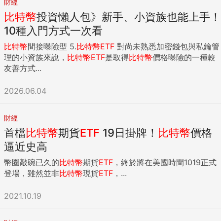
財經
比特幣
投資懶人包》新手、小資族也能上手！
10種入門方式一次看
比特幣
間接曝險型 5.
比特幣
ETF
對尚未熟悉加密錢包與私鑰管
理的小資族來說，
比特幣
ETF
是取得
比特幣
價格曝險的一種較
友善方式...
2026.06.04
財經
首檔
比特幣
期貨
ETF
19日掛牌！
比特幣
價格
逼近史高
幣圈敲碗已久的
比特幣
期貨
ETF
，終於將在美國時間1019正式
登場，雖然並非
比特幣
現貨
ETF
，...
2021.10.19