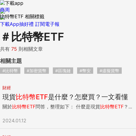
商周
比特幣ETF 相關標籤
下載App抽好禮
訂閱電子報
＃
比特幣ETF
共有
75
則相關文章
相關主題
#比特幣
#加密貨幣
#區塊鏈
#幣安
#虛擬貨幣
財經
現貨
比特幣
ETF
是什麼？怎麼買？一文看懂
關於
比特幣
ETF
問答，整理如下： 什麼是現貨
比特幣
ETF
？...
2024.01.12