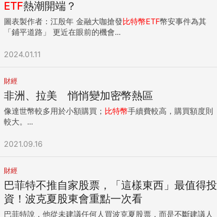
ETF
熱潮開端？
圖表製作者：江殷年 金融大咖搶發
比特幣
ETF
幣安事件為其
「鋪平道路」 更近在眼前的機會...
2024.01.11
財經
非洲、拉美 悄悄變加密幣熱區
像達世幣較多用於小額購買；
比特幣
手續費較高，購買額度則
較大。...
2021.09.16
財經
巴菲特不推自家股票，「這樣東西」最值得投
資！波克夏股東會重點一次看
巴菲特說，他從未建議任何人買波克夏股票，而是不斷建議人