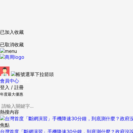
已加入收藏
已取消收藏
會員中心
登出
登入
/
註冊
年度最大優惠
熱搜內容
焦點
台灣首度「斷網演習」手機降速30分鐘，到底測什麼？政府沒