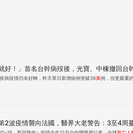
就好！」首名台幹病歿後，光寶、中橡撤回台
毒疾病疫情仍未好轉，昨天單日新增病例突破38
萬
例，但更嚴重的
第2波疫情襲向法國，醫界大老警告：3至4周
VID-19，新冠肺炎）疫情去年12月自中國爆發以來，全球
死亡人