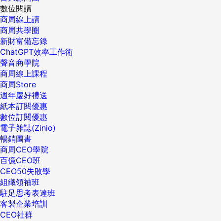
數位閱讀
商周線上讀
商周共學圈
新財富備忘錄
ChatGPT效率工作術
聲音商學院
商周線上課程
商周Store
週年慶好禮送
紙本訂閱優惠
數位訂閱優惠
電子雜誌(Zinio)
暢銷圖書
商周CEO學院
百億CEO班
CEO50失敗學
組織領袖班
駐足思考表達班
客製企業培訓
CEO社群