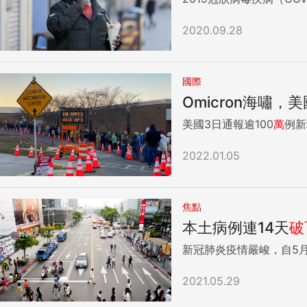
2020.09.28
國際
Omicron海嘯，
美國3日通報逾100
萬
例新
2022.01.05
焦點
本土病例連14天
破
新冠肺炎疫情嚴峻，自5月
2021.05.29