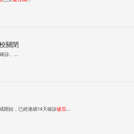
學校關閉
確診。...
戒開始，已經連續14天確診
破百
...