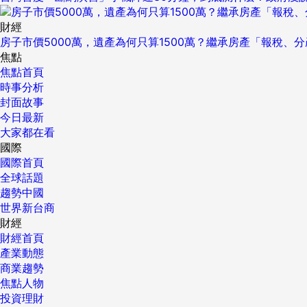
財經
房子市價5000萬，遺產為何只算1500萬？繼承房產「報稅、
焦點
焦點首頁
時事分析
封面故事
今日最新
大家都在看
國際
國際首頁
全球話題
趨勢中國
世界新台商
財經
財經首頁
產業動態
商業趨勢
焦點人物
投資理財