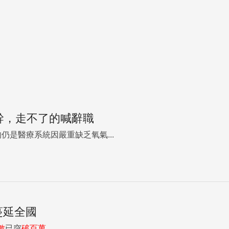
幹，走不了的喊辭職
仍是醫療系統因嚴重缺乏氧氣...
蔓延全國
數
已突
破百
萬
...