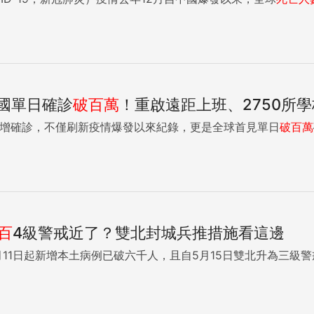
美國單日確診
破百
萬
！重啟遠距上班、2750所
增確診，不僅刷新疫情爆發以來紀錄，更是全球首見單日
破百
萬
百
4級警戒近了？雙北封城兵推措施看這邊
11日起新增本土病例已破六千人，且自5月15日雙北升為三級警