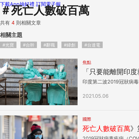
下載App抽好禮
訂閱電子報
＃
死亡人數破百萬
共有
4
則相關文章
相關主題
#光寶
#台幹
#辭職
#緯創
#台達電
焦點
「只要能離開印度
印度第二波2019冠狀病
2021.05.06
國際
死亡人數
破百
萬
》
2019冠狀病毒疾病（CO