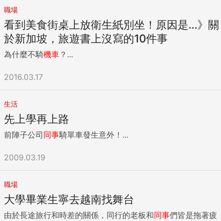
職場
看到美食街桌上放衛生紙別坐！原因是...》關
於新加坡，旅遊書上沒寫的10件事
為什麼不騎
機車
？...
2016.03.17
生活
先上學再上路
前陣子公司
同事
騎單車發生意外！...
2009.03.19
職場
大學畢業生寧去越南找舞台
由於長途旅行和時差的關係，同行的老板和
同事
們皆是拖著疲