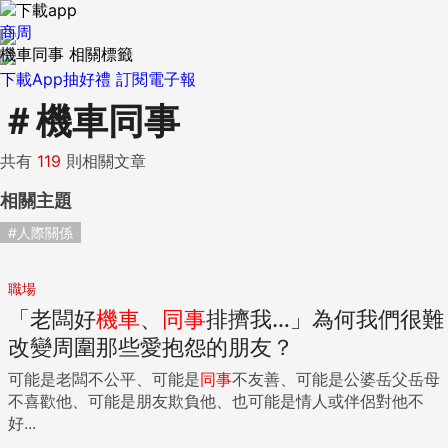
商周
機車同事 相關標籤
下載App抽好禮
訂閱電子報
＃
機車同事
共有
119
則相關文章
相關主題
#人際關係
職場
「老闆好
機車
、
同事
排擠我…」為何我們很難
改變周圍那些愛抱怨的朋友？
可能是老闆不公平、可能是
同事
不友善、可能是公婆岳父岳母
不喜歡他、可能是朋友欺負他、也可能是情人或伴侶對他不
好...