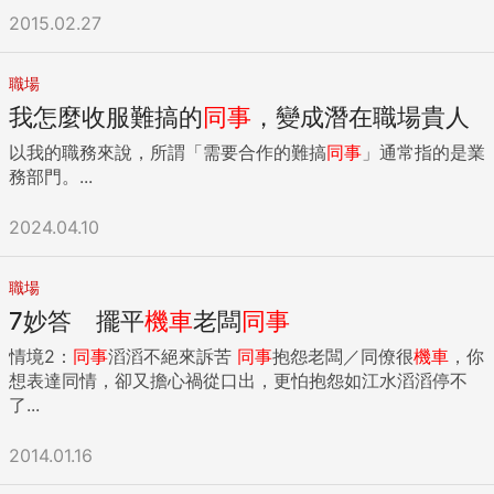
2015.02.27
職場
我怎麼收服難搞的
同事
，變成潛在職場貴人
以我的職務來說，所謂「需要合作的難搞
同事
」通常指的是業
務部門。...
2024.04.10
職場
7妙答 擺平
機車
老闆
同事
情境2：
同事
滔滔不絕來訴苦
同事
抱怨老闆／同僚很
機車
，你
想表達同情，卻又擔心禍從口出，更怕抱怨如江水滔滔停不
了...
2014.01.16