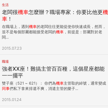
生活
老闆很
機車
怎麼辦？職場專家：你要比他更
機
車
！
在職場上，遇到
機車
的老闆往往更能促使你快速成長，然而，
並不是每個部屬都能接受老闆的
機車
，前提是：部屬對於老
闆...
2015.07.23
職場
強者XX座！難搞主管百百種，這個星座都能
一一擺平
雙子座（521 ~ 621）： 你們為
機車
主管取的綽號，通常變成
同事
們私下拿來排遣不爽，消遣主管的樂子...
2015.01.24