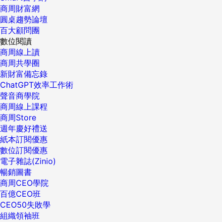
商周財富網
圓桌趨勢論壇
百大顧問團
數位閱讀
商周線上讀
商周共學圈
新財富備忘錄
ChatGPT效率工作術
聲音商學院
商周線上課程
商周Store
週年慶好禮送
紙本訂閱優惠
數位訂閱優惠
電子雜誌(Zinio)
暢銷圖書
商周CEO學院
百億CEO班
CEO50失敗學
組織領袖班