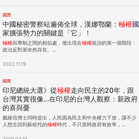
國際
中國秘密警察站遍佈全球，漢娜鄂蘭：
極權
國
家擴張勢力的關鍵是「它」！
極權
與專制之間的相似處，僅出現在
極權
統治的第一個階段：
政治反對派依然存在。...
2022.11.19
國際
印尼總統大選》從
極權
走向民主的20年，跟
台灣其實很像...在印尼的台灣人觀察：新政府
的喜與憂
戴維信博士同時提出，人民因為民主和中央權力下放，讓不少
人想念回到蘇哈托的
極權
時代，不只當時政府有效率，...
2019.04.19