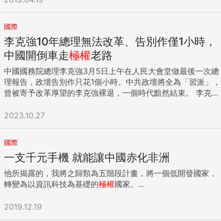
國際
李克強10年總理無法改革、告別作僅1小時，
中國開倒車走
極權
老路
中國國務院總理李克強3月5日上午在人民大會堂做最後一次總
理報告，政壇告別作只花1個小時。中共政壇將全為「習派」，
曾被寄予改革厚望的李克強裸退，一個時代黯然結束。 李克強
被認為是改革開放以來最弱勢的總理，原本應該主掌中國經
濟，但中共總書記習近平上任10年以來，以往的「集體領導」
2023.10.27
變成「集權」，外界早已不說「習李體制」，而稱「習核
心」。 李克強的角色因此尷尬，因為經濟決策非他說了算。習
國際
透過2個小組—中央財經領導小組與中央全面深化改革委員會
一支千元手機 就能讓中國赤化非洲
（深改委），把傳統上被認為是總理的經濟大權奪去，令國務
院僅是一個聽令辦事機構。 在強人政治之下，李克強難以實踐
他所揭露的，我將之歸類為五階段計畫，將一個低開發國家，
中國經濟轉型，這是未盡之業。在他上任之初，曾經一時為人
轉變為以資訊科技為基礎的
極權
國家。...
樂道的「李克強經濟學」，即不推出刺激措施、去槓桿化以及
結構性改革，核心為向市場放權讓利；在方向盤不在他掌握之
2019.12.19
下，經濟政策顯得有些矛盾。 中國對房地產、互聯網等的大力