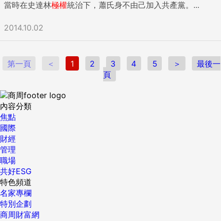
當時在史達林
極權
統治下，蕭氏身不由己加入共產黨。...
2014.10.02
第一頁
＜
1
2
3
4
5
＞
最後一
頁
內容分類
焦點
國際
財經
管理
職場
共好ESG
特色頻道
名家專欄
特別企劃
商周財富網