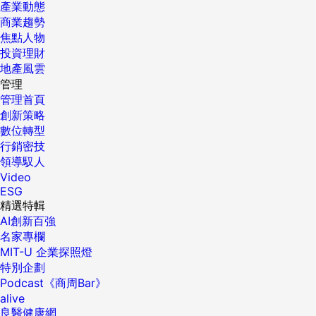
產業動態
商業趨勢
焦點人物
投資理財
地產風雲
管理
管理首頁
創新策略
數位轉型
行銷密技
領導馭人
Video
ESG
精選特輯
AI創新百強
名家專欄
MIT-U 企業探照燈
特別企劃
Podcast《商周Bar》
alive
良醫健康網