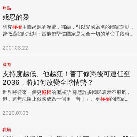
監管，在COVID-19（2019冠狀病毒疾病）清零政策上的堅
持，都令中小企業大受打擊，產業鏈斷鏈，消費者信心下降，
焦點
2022年GDP成長率僅3%。 對比去年最後的總理記者會上，李
殘忍的愛
克強曾說，「相信在習近平的領導下，中國經濟一定能夠爬坡
研究
極權
主義起源的漢娜．鄂蘭，對以愛國為名的國家運動，
過坎，實現今年全年經濟社會發展的主要目標任務」，在現在
曾做過如此批判：當他們堅信國家是完全一切的革命手段時...
看來格外諷刺。 有一種說法是，「李克強是守住後鄧時期的發
展策略」，他真的有這樣的權力嗎？也許這是中國民眾對「人
2001.03.22
民的總理」的一種精神寄託。去年一時之間，「李上習下」甚
囂塵上；最終證明，只是不攻自破的傳言。 曾幾何時，中國民
眾一度認為，這一批與習同屬經歷過文革時代的「領導人」，
國際
會帶給中國無限希望。因為李克強等黨內較開放的黨員，是恢
支持度越低、他越狂！普丁修憲後可連任至
復高考後的初代大學生，是務實、開明、較為多元的政治菁
2036，將如何改變全球情勢？
英。 李克強擔任總理的10年就這樣過去了，沒有政治改革，中
國走回集權、個人崇拜，走上開倒車的路途；在經濟方面，
世界將迎來一個更
極權
的俄羅斯 雖然許多國民表示不服氣，
「李克強經濟學」難以實踐。 「沒有改革的時代」，或許是他
但，這無法阻止俄國成為一個更「普丁」、更
極權
的國家...
的時期的註解。 他或許沒辦法如他的前2任總理溫家寶與朱鎔
基一樣，前者曾在言論上說出中國需要政改的事實；後者則在
2020.07.03
經濟體制上大刀闊斧進行革新。 但是，他至少講了一句真話，
「中國有6億中低收入及以下的人群」，這句話是在習近平要
完成脫貧攻堅前一年說出，但從現今中國經濟面對的挑戰來
職場
看，都意味深長。 被視為改革派之一的政協主席汪洋也在4日