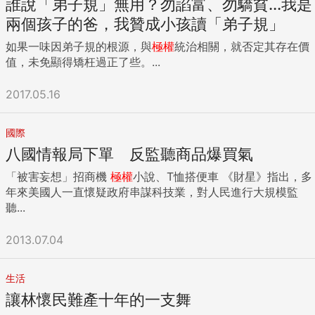
誰說「弟子規」無用？勿諂富、勿驕貧...我是
做最後一次的政協報告。同為團派的兩人，在中共20大都未連
兩個孩子的爸，我贊成小孩讀「弟子規」
任常委，也不是中央委員會成員。本屆兩會後，團派基本退出
中國政壇視野。 責任編輯：劉怡廷 ...
如果一味因弟子規的根源，與
極權
統治相關，就否定其存在價
值，未免顯得矯枉過正了些。...
2017.05.16
國際
八國情報局下單 反監聽商品爆買氣
「被害妄想」招商機
極權
小說、T恤搭便車 《財星》指出，多
年來美國人一直懷疑政府串謀科技業，對人民進行大規模監
聽...
2013.07.04
生活
讓林懷民難產十年的一支舞