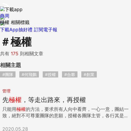
商周
極權 相關標籤
下載App抽好禮
訂閱電子報
＃
極權
共有
175
則相關文章
相關主題
#團隊
#何飛鵬
#授權
#合夥
#創業
管理
先
極權
，等走出路來，再授權
只能用
極權
的方法，要求所有人向中看齊，一心一意，團結一
致，絕對不可尊重團隊的意願，授權各團隊主管，各行其是...
2020.05.28