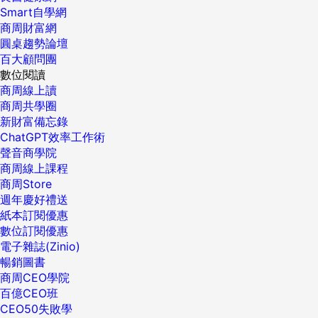
Smart自學網
商周財富網
圓桌趨勢論壇
百大顧問團
數位閱讀
商周線上讀
商周共學圈
新財富備忘錄
ChatGPT效率工作術
聲音商學院
商周線上課程
商周Store
週年慶好禮送
紙本訂閱優惠
數位訂閱優惠
電子雜誌(Zinio)
暢銷圖書
商周CEO學院
百億CEO班
CEO50失敗學