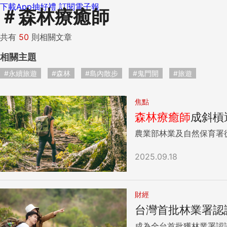
下載App抽好禮
訂閱電子報
＃
森林療癒師
共有
50
則相關文章
相關主題
#永續旅遊
#森林
#島內散步
#鬼門開
#旅遊
焦點
森林
療癒
師
成斜槓
農業部林業及自然保育署從
2025.09.18
財經
台灣首批林業署認
成為全台首批獲林業署認