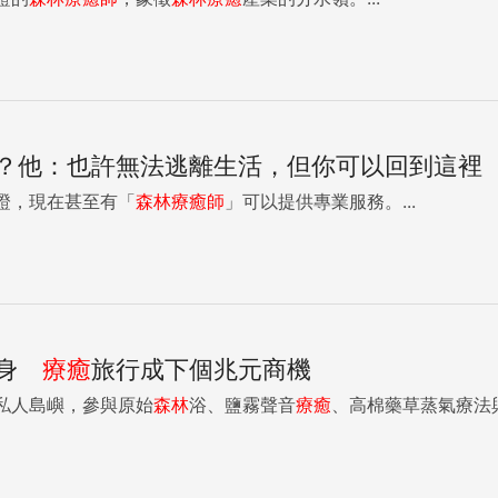
？他：也許無法逃離生活，但你可以回到這裡
證，現在甚至有「
森林
療癒
師
」可以提供專業服務。...
健身
療癒
旅行成下個兆元商機
私人島嶼，參與原始
森林
浴、鹽霧聲音
療癒
、高棉藥草蒸氣療法與