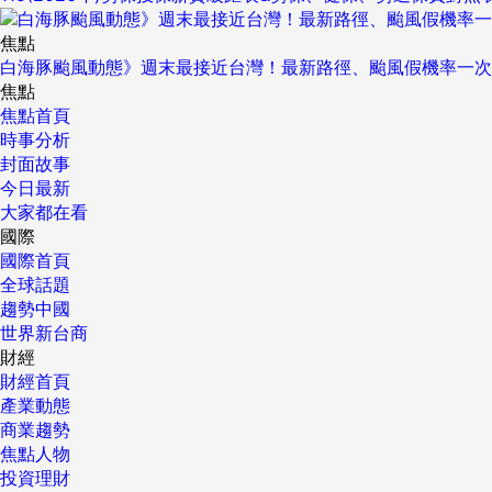
焦點
白海豚颱風動態》週末最接近台灣！最新路徑、颱風假機率一次
焦點
焦點首頁
時事分析
封面故事
今日最新
大家都在看
國際
國際首頁
全球話題
趨勢中國
世界新台商
財經
財經首頁
產業動態
商業趨勢
焦點人物
投資理財