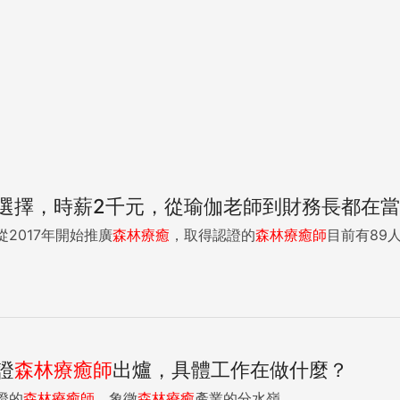
選擇，時薪2千元，從瑜伽老師到財務長都在當
2017年開始推廣
森林
療癒
，取得認證的
森林
療癒
師
目前有89人
證
森林
療癒
師
出爐，具體工作在做什麼？
證的
森林
療癒
師
，象徵
森林
療癒
產業的分水嶺。...