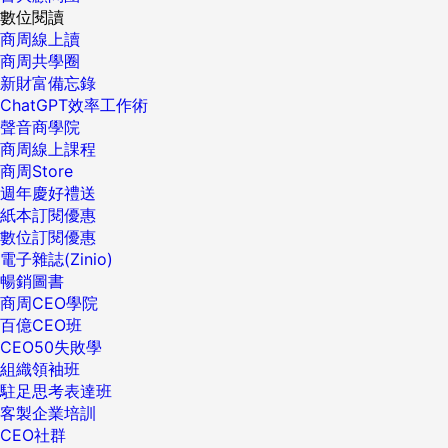
數位閱讀
商周線上讀
商周共學圈
新財富備忘錄
ChatGPT效率工作術
聲音商學院
商周線上課程
商周Store
週年慶好禮送
紙本訂閱優惠
數位訂閱優惠
電子雜誌(Zinio)
暢銷圖書
商周CEO學院
百億CEO班
CEO50失敗學
組織領袖班
駐足思考表達班
客製企業培訓
CEO社群