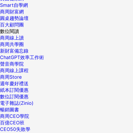
Smart自學網
商周財富網
圓桌趨勢論壇
百大顧問團
數位閱讀
商周線上讀
商周共學圈
新財富備忘錄
ChatGPT效率工作術
聲音商學院
商周線上課程
商周Store
週年慶好禮送
紙本訂閱優惠
數位訂閱優惠
電子雜誌(Zinio)
暢銷圖書
商周CEO學院
百億CEO班
CEO50失敗學