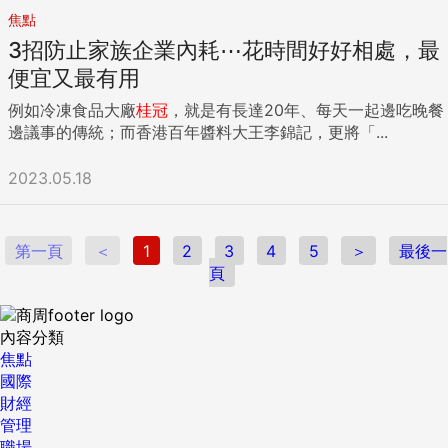
轉變成正向循環。 要抵擋少子化潮流的對策，政府砸錢補助生
焦點
育，只是其中一環，更重要是讓年輕人有社會支持，敢夢想未
3招防止家族企業內耗⋯花時間好好相處，最
來，提高幸福感、願意養育下一代；無論是台灣或國際，許多
案例告訴我們，啟動上述正向循環，才是根本解決之道。 1年
便宜又最有用
消失18萬工作人口，勞動力告急！人才大斷層，這公司最愛高
例如冷凍食品大廠
桂冠
，就是有長達20年、每天一起邊吃晚餐
年級生台積、鴻海19家企業超前搶人大計戰勝負人口時代，儲
邊議事的傳統；而香港百年醬料大王李錦記，更將「...
值立刻看https:bwnet.pse.is3x6ef2 從快滅鎮翻身最會生小
鎮，北斗做對什麼？荷蘭如何不靠撒錢守住生育率？面對「生
2023.05.18
不如死」，鴻海員工一懷孕就給車馬費、媽媽福袋⋯、讓你一
家三代都想來上班，這家企業最愛中高齡員工！兩代共事職場
來了？高雄翰品如何實現？宏碁搶「變老」商機，為何聘起九
旬顧問群？更多精彩內容，請見1742期《商業周刊》 戰勝負人
第一頁
＜
1
2
3
4
5
＞
最後一
口時代拚幸福感比撒錢有用！學荷蘭救生育、別像韓國掉地獄
頁
每100個寶寶1.4個在台積電 跟這些企業學留才鴻海》最強補助
留4千個金頭腦，血汗工廠變生小孩樂園勤業眾信》進學校開
課、縮短學習曲線，超前部署搶人璨揚》給有薪開學假、彈性
內容分類
工時，就愛中高齡員工！高雄翰品》用偏鄉義煮、推車增高，
焦點
實現兩代共事職場商機篇》平板拿掉Wi-Fi、冷凍包懂人性 看
國際
懂3個「緩老生意」 ...
財經
管理
職場