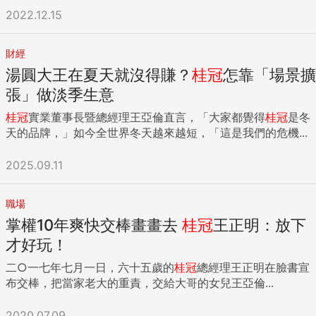
2022.12.15
財經
湯圓大王在夏天就沒得賺？
桂冠
怎靠「場景擴
張」做淡季生意
桂冠
實業董事長暨總經理王亞倫直言，「大家都覺得
桂冠
是冬
天的品牌，」如今全世界冬天越來越短，「這是我們的危機...
2025.09.11
職場
掌權10年爽快交棒畫畫去
桂冠
王正明：放下
才好玩！
二○一七年七月一日，六十五歲的
桂冠
總經理王正明在臉書宣
布交棒，把當家老大的重責，交給大哥的女兒王亞倫...
2020.07.09