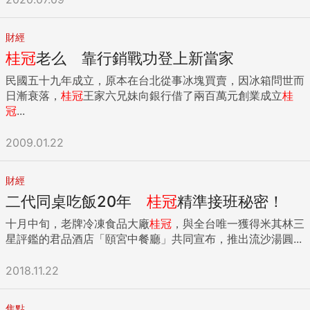
財經
桂冠
老么 靠行銷戰功登上新當家
民國五十九年成立，原本在台北從事冰塊買賣，因冰箱問世而
日漸衰落，
桂冠
王家六兄妹向銀行借了兩百萬元創業成立
桂
冠
...
2009.01.22
財經
二代同桌吃飯20年
桂冠
精準接班秘密！
十月中旬，老牌冷凍食品大廠
桂冠
，與全台唯一獲得米其林三
星評鑑的君品酒店「頤宮中餐廳」共同宣布，推出流沙湯圓...
2018.11.22
焦點