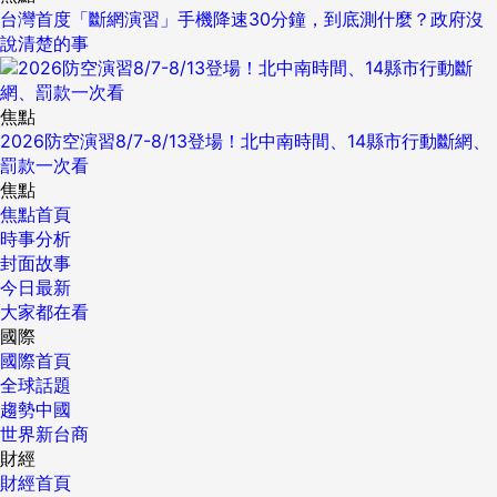
台灣首度「斷網演習」手機降速30分鐘，到底測什麼？政府沒
說清楚的事
焦點
2026防空演習8/7-8/13登場！北中南時間、14縣市行動斷網、
罰款一次看
焦點
焦點首頁
時事分析
封面故事
今日最新
大家都在看
國際
國際首頁
全球話題
趨勢中國
世界新台商
財經
財經首頁