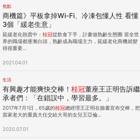
前，它也曾面臨新生兒數量近腰斬的危機。「我差點以為我們
焦點
快要滅鎮了！」北斗鎮鎮長李玄在說。 2019年此地生育率谷
商機篇》平板拿掉Wi-Fi、冷凍包懂人性 看懂
底回升，達1.45，居彰化縣轄下的6鎮冠軍；新生兒總數較10
3個「緩老生意」
年前成長近5成，且占全鎮人口的比率，也跳升至彰化各鎮第
一。 它怎麼蛻變的？ 他們的第一步，是找出北斗鎮的優勢，
延緩老化熱賣中：
桂冠
從飲食下手，計畫做熟齡生態圈 當全世
讓年輕人願意留在北斗。它發展美食街，讓鄰近工業區下班的
界的職場都逐漸白頭，熟齡成為職場主力，延緩老化商機就變
年輕人，可回到這裡休息、玩樂；進行市區規畫，騰出土地，
得很重要...
蓋新住宅。北斗鎮幾乎15的土地都在蓋房，每坪價格約是台北
13至15。 透過市區規畫，他們再利用從建商收取地價稅、房屋
2021.04.01
稅等稅收，提供生育禮金，每位出生的小孩可拿到1萬元，雙胞
胎拿6萬，比鄰近城鎮更高。 第二步，它要讓育齡族無後顧之
憂，提供良好教育環境。鎮公所把6所社區幼兒園，整併為一
生活
所聯合幼兒園。 新的幼兒園位在北斗鎮的「文教區」內，讓國
有興趣才能爽快交棒！
桂冠
董座王正明告訴繼
小、國中和家商，全只隔一條街，小孩可在半個大安森林公園
承者們：「在錯誤中，學習最多。」
的範圍內，從2歲讀到18歲。 不到1年時間，這幼兒園托育的幼
童數增加至近200人，是過去社區幼兒園總和的兩倍；而且鎮
2017年7月1日，65歲的
桂冠
總經理王正明在臉書宣布交棒，把
內的總托育人數也從600多位，增加至800多位。新增人口帶
當家老大的重責大任交給大哥的女兒王亞倫...
動商機，就業也會跟著改善。 北斗鎮扭轉人口凋零的命運，是
先從特色定位開始，創造有利生養的環境，進而提高稅收，將
2020.07.01
資源用在刀口上。有了安全感、未來感，於是能把負向循環，