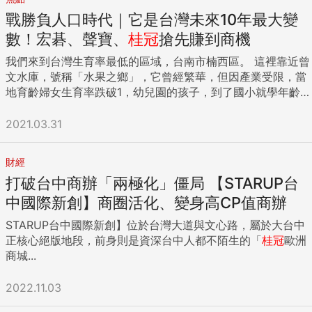
戰勝負人口時代｜它是台灣未來10年最大變
數！宏碁、聲寶、
桂冠
搶先賺到商機
我們來到台灣生育率最低的區域，台南市楠西區。 這裡靠近曾
文水庫，號稱「水果之鄉」，它曾經繁華，但因產業受限，當
地育齡婦女生育率跌破1，幼兒園的孩子，到了國小就學年齡，
也紛紛隨父母移至他鄉。 在楠西擔任幼兒園園長的劉麗燕，是
土生土長的楠西人。她指出，30年前，小學可以開8個班，但
2021.03.31
現在勉強只能開兩班，因為「沒有年輕人願意留在這。」 她
說，楠西除了種水果、製果乾外，幾乎沒有其他產業，平均收
財經
入極低，只有約2萬元到3萬元。當年輕人在這看不到未來，便
打破台中商辦「兩極化」僵局 【STARUP台
移居他處，留下來的育齡夫妻，也不太敢生小孩。 「重陽節辦
活動，老人家就來了700多位，但整個里不過才2千人啊！」楠
中國際新創】商圈活化、變身高CP值商辦
西社區發展協會理事長王安邦說，想讓農產升級，但青年夥伴
STARUP台中國際新創】位於台灣大道與文心路，屬於大台中
不夠，孤掌難鳴。 這形成惡性循環。高齡化讓升級創新更加困
正核心絕版地段，前身則是資深台中人都不陌生的「
桂冠
歐洲
難，也無法創造新就業、提高人均所得；低收入則加速年輕人
商城...
逃離，勉強留下的也不想積極生養下一代。 楠西的低薪、低生
育率、高齡化，很可能就是台灣未來縮影。 鏡頭轉到彰化北斗
2022.11.03
鎮，台灣西岸生育率最高的小鎮。 這裡，麥當勞、肯德基插
旗，小吃街消費者絡繹不絕，工地建築聲響不斷。但十多年