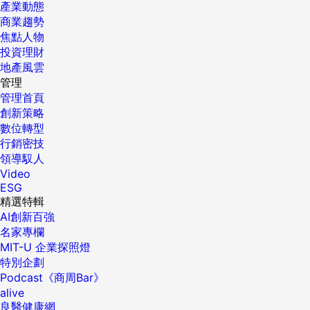
產業動態
商業趨勢
焦點人物
投資理財
地產風雲
管理
管理首頁
創新策略
數位轉型
行銷密技
領導馭人
Video
ESG
精選特輯
AI創新百強
名家專欄
MIT-U 企業探照燈
特別企劃
Podcast《商周Bar》
alive
良醫健康網