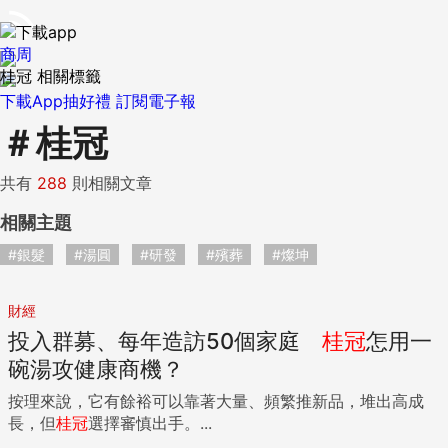
商周
桂冠 相關標籤
下載App抽好禮
訂閱電子報
＃
桂冠
共有
288
則相關文章
相關主題
#銀髮
#湯圓
#研發
#殯葬
#燦坤
財經
投入群募、每年造訪50個家庭
桂冠
怎用一
碗湯攻健康商機？
按理來說，它有餘裕可以靠著大量、頻繁推新品，堆出高成
長，但
桂冠
選擇審慎出手。...