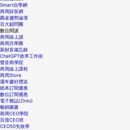
Smart自學網
商周財富網
圓桌趨勢論壇
百大顧問團
數位閱讀
商周線上讀
商周共學圈
新財富備忘錄
ChatGPT效率工作術
聲音商學院
商周線上課程
商周Store
週年慶好禮送
紙本訂閱優惠
數位訂閱優惠
電子雜誌(Zinio)
暢銷圖書
商周CEO學院
百億CEO班
CEO50失敗學