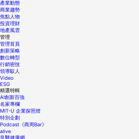
產業動態
商業趨勢
焦點人物
投資理財
地產風雲
管理
管理首頁
創新策略
數位轉型
行銷密技
領導馭人
Video
ESG
精選特輯
AI創新百強
名家專欄
MIT-U 企業探照燈
特別企劃
Podcast《商周Bar》
alive
良醫健康網