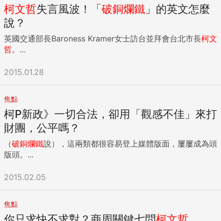
柯文哲
失言風波！「
破銅爛鐵
」的英文怎麼
說？
英國交通部長Baroness Kramer女士訪台並拜會台北市長
柯文
哲
。...
2015.01.28
焦點
柯P新政》一切合法，卻用「觀感不佳」來打
財團，公平嗎？
（
破銅爛鐵
說），這兩類都很容易登上媒體版面，屢屢成為頭
版頭。...
2015.02.05
焦點
你只求快不求對？商周關鍵七問
柯文哲