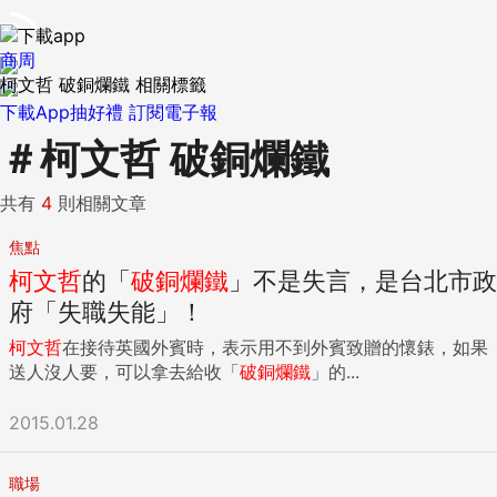
商周
柯文哲 破銅爛鐵 相關標籤
下載App抽好禮
訂閱電子報
＃
柯文哲 破銅爛鐵
共有
4
則相關文章
焦點
柯文哲
的「
破銅爛鐵
」不是失言，是台北市政
府「失職失能」！
柯文哲
在接待英國外賓時，表示用不到外賓致贈的懷錶，如果
送人沒人要，可以拿去給收「
破銅爛鐵
」的...
2015.01.28
職場