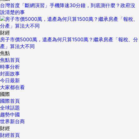
台灣首度「斷網演習」手機降速30分鐘，到底測什麼？政府沒
說清楚的事
財經
房子市價5000萬，遺產為何只算1500萬？繼承房產「報稅、分
產」算法大不同
焦點
焦點首頁
時事分析
封面故事
今日最新
大家都在看
國際
國際首頁
全球話題
趨勢中國
世界新台商
財經
財經首頁