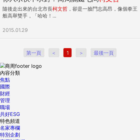
隨後走出來的台北市長
柯文哲
，卻是一臉鬥志高昂，像個拳王
般高舉雙手，「哈哈！...
2015.01.29
第一頁
＜
1
＞
最後一頁
內容分類
焦點
國際
財經
管理
職場
共好ESG
特色頻道
名家專欄
特別企劃