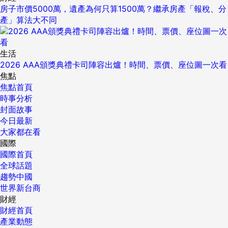
房子市價5000萬，遺產為何只算1500萬？繼承房產「報稅、分
產」算法大不同
生活
2026 AAA頒獎典禮卡司陣容出爐！時間、票價、座位圖一次看
焦點
焦點首頁
時事分析
封面故事
今日最新
大家都在看
國際
國際首頁
全球話題
趨勢中國
世界新台商
財經
財經首頁
產業動態