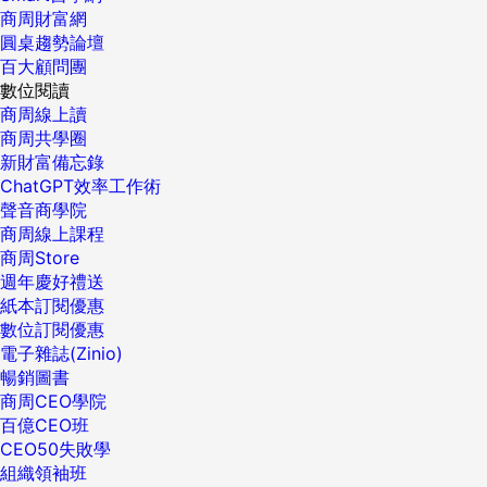
商周財富網
圓桌趨勢論壇
百大顧問團
數位閱讀
商周線上讀
商周共學圈
新財富備忘錄
ChatGPT效率工作術
聲音商學院
商周線上課程
商周Store
週年慶好禮送
紙本訂閱優惠
數位訂閱優惠
電子雜誌(Zinio)
暢銷圖書
商周CEO學院
百億CEO班
CEO50失敗學
組織領袖班