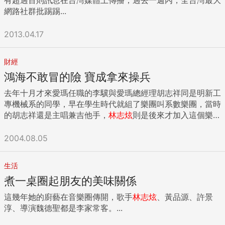
網路社群批踢踢...
2013.04.17
財經
鴻海不敢冒的險 寶成拿來操兵
去年十月才來愛瑪任職的李驥與愛瑪總經理胡志祥同是明新工
專機械系的同學，早在學生時代就組了樂團叫系數樂團，當時
的胡志祥還是主唱兼吉他手，
林志炫
則是後來才加入這個樂
團...
2004.08.05
生活
煮一桌圈起朋友的美味關係
這幾年她的廚藝在音樂圈傳開，歌手
林志炫
、黃品源、許景
淳、導演魏德聖都是李家常客。...