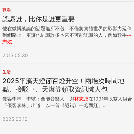
職場
認識誰，比你是誰更重要！
他在微博談論的話題無所不包，不僅將實體世界的影響力延伸
到網路上，更讓他結識許多本來不可能認識的人，例如歌手
林
志炫
...
2013.05.30
生活
2025平溪天燈節百燈升空！兩場次時間地
點、接駁車、天燈券領取資訊懶人包
優客李林－李驥：全能音樂人，與
林志炫
在1991年以雙人組合
「優客李林」出道，以一首《認錯》一炮而紅。...
2025.02.10