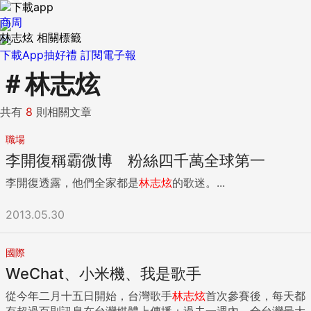
商周
林志炫 相關標籤
下載App抽好禮
訂閱電子報
＃
林志炫
共有
8
則相關文章
職場
李開復稱霸微博 粉絲四千萬全球第一
李開復透露，他們全家都是
林志炫
的歌迷。...
2013.05.30
國際
WeChat、小米機、我是歌手
從今年二月十五日開始，台灣歌手
林志炫
首次參賽後，每天都
有超過百則訊息在台灣媒體上傳播；過去一週內，全台灣最大