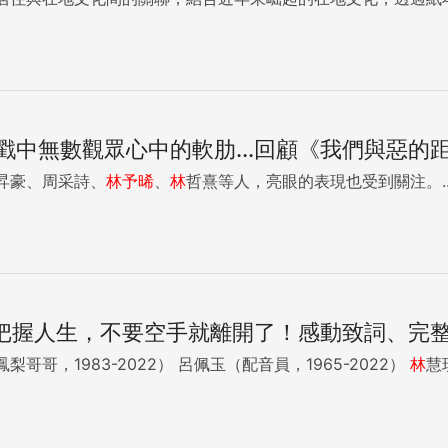
戳中無數觀眾心中的軟肋...回顧《我們與惡的
昇豪、周采詩、
林
予
晞
、
林
哲熹等人，亮眼的表現也受到關注。..
8》把握人生，不要空手就離開了！感動致詞、完
簡義隆（主持人、第一代鳳梨哥哥，1983-2022） 呂佩玉（配音員，1965-2022）
林
慧琪