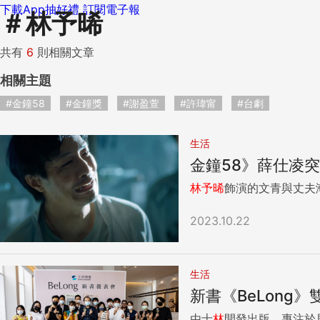
下載App抽好禮
訂閱電子報
＃
林予晞
共有
6
則相關文章
相關主題
#金鐘58
#金鐘獎
#謝盈萱
#許瑋甯
#台劇
生活
金鐘58》薛仕凌
林
予
晞
飾演的文青與丈夫
2023.10.22
生活
新書《BeLong
由士
林
開發出版，專注於