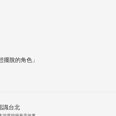
想擺脫的角色」
認識台北
度挖掘巷弄故事...