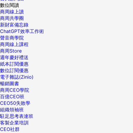
數位閱讀
商周線上讀
商周共學圈
新財富備忘錄
ChatGPT效率工作術
聲音商學院
商周線上課程
商周Store
週年慶好禮送
紙本訂閱優惠
數位訂閱優惠
電子雜誌(Zinio)
暢銷圖書
商周CEO學院
百億CEO班
CEO50失敗學
組織領袖班
駐足思考表達班
客製企業培訓
CEO社群