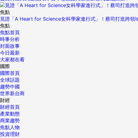
焦點
見證「A Heart for Science女科學家進行式」！蔡司打
焦點
焦點首頁
時事分析
封面故事
今日最新
大家都在看
國際
國際首頁
全球話題
趨勢中國
世界新台商
財經
財經首頁
產業動態
商業趨勢
焦點人物
投資理財